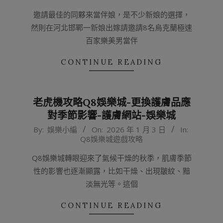
03
邀請最佳的同夥來當伴娘，是不少新娘的選擇，
然則在河北邯鄲一新娘出嫁請邀請8名烏克蘭極速
百家樂美男當伴
CONTINUE READING
老虎機攻略Q8娛樂城-更換護膚品應
對季節影響-護膚網站-娛樂城
2026-
By:
娛樂小編
On:
2026 年 1 月 3 日
In:
Q8娛樂城遊戲攻略
01-
03
Q8娛樂城轉眼迎來了氣候干燥的秋季，肌膚季節
性的影響也逐漸顯露，比如干燥、出現皺紋、黯
淡無光等。這個
CONTINUE READING