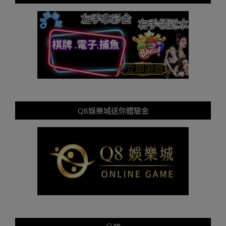
覽
Q8娛樂城送你體驗金