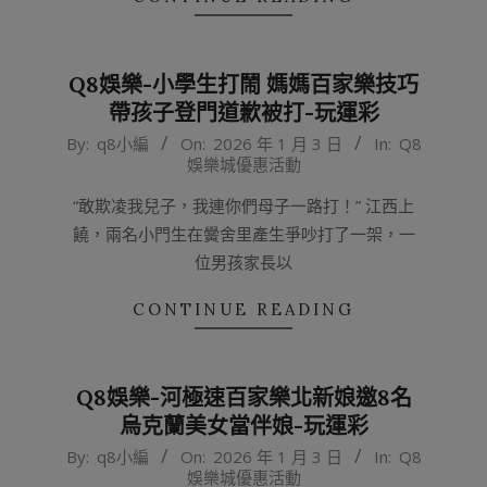
Q8娛樂-小學生打鬧 媽媽百家樂技巧
帶孩子登門道歉被打-玩運彩
2026-
By:
q8小編
On:
2026 年 1 月 3 日
In:
Q8
娛樂城優惠活動
01-
03
“敢欺凌我兒子，我連你們母子一路打！” 江西上
饒，兩名小門生在黌舍里產生爭吵打了一架，一
位男孩家長以
CONTINUE READING
Q8娛樂-河極速百家樂北新娘邀8名
烏克蘭美女當伴娘-玩運彩
2026-
By:
q8小編
On:
2026 年 1 月 3 日
In:
Q8
娛樂城優惠活動
01-