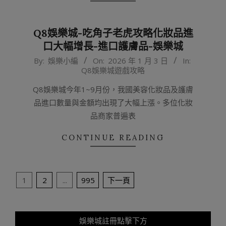
Q8娛樂城-吃角子老虎攻略化妝品進
口大幅增長-進口護膚品-娛樂城
2026-
By:
娛樂小編
On:
2026 年 1 月 3 日
In:
Q8娛樂城遊戲攻略
01-
03
Q8娛樂城今年1~9月份，我國美容化妝品及護膚
品進口數量與金額均出現了大幅上漲。多位化妝
品商家普遍表
CONTINUE READING
文
1
2
...
995
下一頁
章
導
娛樂城註冊點擊下方