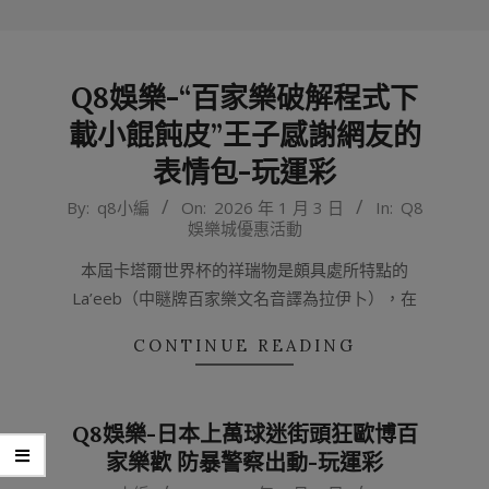
Menu
Q8娛樂-“百家樂破解程式下
載小餛飩皮”王子感謝網友的
表情包-玩運彩
2026-
By:
q8小編
On:
2026 年 1 月 3 日
In:
Q8
娛樂城優惠活動
01-
03
本屆卡塔爾世界杯的祥瑞物是頗具處所特點的
La’eeb（中瞇牌百家樂文名音譯為拉伊卜），在
CONTINUE READING
Q8娛樂-日本上萬球迷街頭狂歐博百
家樂歡 防暴警察出動-玩運彩