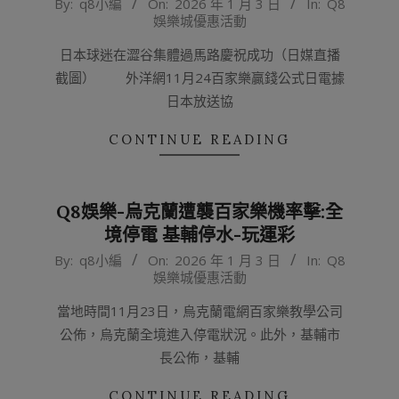
2026-
By:
q8小編
On:
2026 年 1 月 3 日
In:
Q8
娛樂城優惠活動
01-
03
日本球迷在澀谷集體過馬路慶祝成功（日媒直播
截圖） 外洋網11月24百家樂贏錢公式日電據
日本放送協
CONTINUE READING
Q8娛樂-烏克蘭遭襲百家樂機率擊:全
境停電 基輔停水-玩運彩
2026-
By:
q8小編
On:
2026 年 1 月 3 日
In:
Q8
娛樂城優惠活動
01-
03
當地時間11月23日，烏克蘭電網百家樂教學公司
公佈，烏克蘭全境進入停電狀況。此外，基輔市
長公佈，基輔
CONTINUE READING