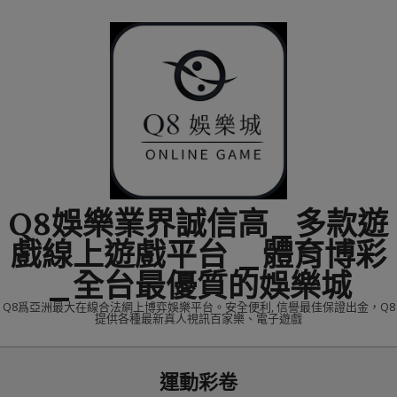
Skip
to
content
Q8娛樂業界誠信高_多款遊
戲線上遊戲平台 _體育博彩
_全台最優質的娛樂城
Q8爲亞洲最大在線合法網上博弈娛樂平台。安全便利, 信譽最佳保證出金，Q8
提供各種最新真人視訊百家樂、電子遊戲
Primary
運動彩卷
Navigation