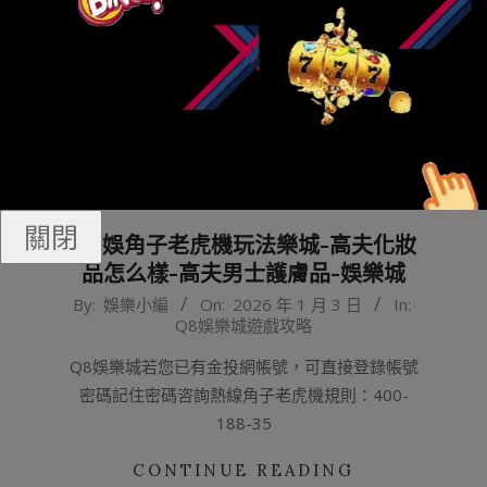
Q8娛樂城遊戲攻略
01-
03
Q8娛樂城懷孕期間，孕婦體內雌激素發生變化，
皮膚很容易老虎機技巧教學出現缺水、脫皮、長
痘等問題。但普
CONTINUE READING
關閉
Q8娛角子老虎機玩法樂城-高夫化妝
品怎么樣-高夫男士護膚品-娛樂城
2026-
By:
娛樂小編
On:
2026 年 1 月 3 日
In:
Q8娛樂城遊戲攻略
01-
03
Q8娛樂城若您已有金投網帳號，可直接登錄帳號
密碼記住密碼咨詢熱線角子老虎機規則：400-
188-35
CONTINUE READING