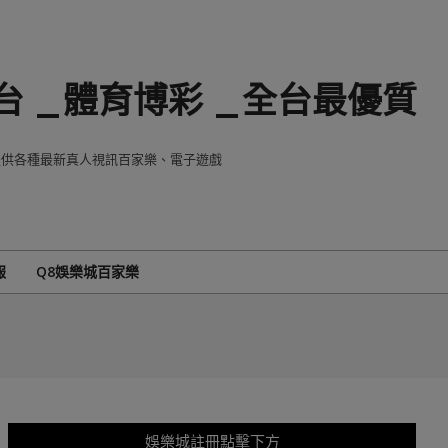
 _體育博彩 _全台最優質
8提供各種最新真人視訊百家樂、電子遊戲
報
Q8娛樂城百家樂
娛樂城註冊點擊下方