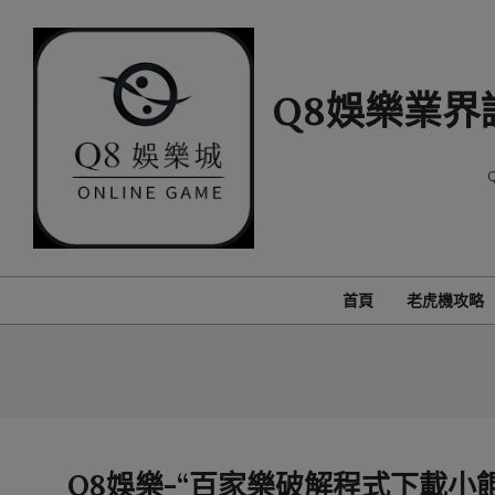
Skip
to
content
Q8娛樂業界
首頁
老虎機攻略
Q8娛樂-“百家樂破解程式下載小