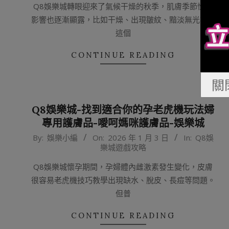
03
Q8娛樂城轉眼迎來了氣候干燥的秋季，肌膚季節性的
影響也逐漸顯露，比如干燥、出現皺紋、黯淡無光等。
這個
CONTINUE READING
關
Q8娛樂城-找到適合你的孕老虎機玩法婦
專用護膚品-噯呵媽咪護膚品-娛樂城
2026-
By:
娛樂小編
On:
2026 年 1 月 3 日
In:
Q8娛
樂城遊戲攻略
01-
03
Q8娛樂城懷孕期間，孕婦體內雌激素發生變化，皮膚
很容易老虎機技巧教學出現缺水、脫皮、長痘等問題。
但普
CONTINUE READING