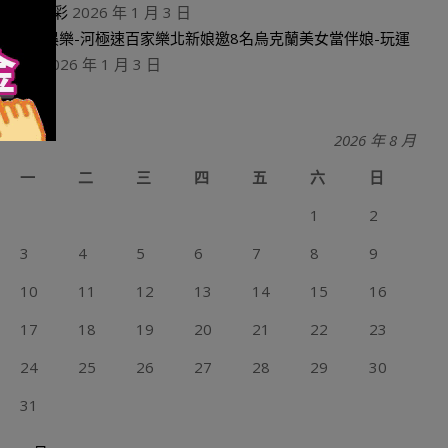
玩運彩
2026 年 1 月 3 日
Q8娛樂-河極速百家樂北新娘邀8名烏克蘭美女當伴娘-玩運
彩
2026 年 1 月 3 日
2026 年 8 月
一
二
三
四
五
六
日
1
2
3
4
5
6
7
8
9
10
11
12
13
14
15
16
17
18
19
20
21
22
23
24
25
26
27
28
29
30
31