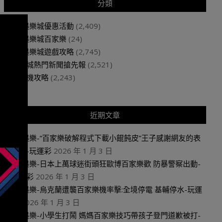
分類
Q8娛樂城優惠活動
(2,409)
Q8娛樂城百家樂
(24)
Q8娛樂城遊戲攻略
(2,745)
娛樂城熱門新聞搶先報
(2,521)
老虎機攻略
(2,243)
近期文章
Q8娛樂-“百家樂破解程式下載小餛飩皮”王子感謝網友的表
情包-玩運彩
2026 年 1 月 3 日
Q8娛樂-日本上萬球迷街頭狂歐博百家樂歡 防暴警察出動-
玩運彩
2026 年 1 月 3 日
Q8娛樂-烏克蘭遭襲百家樂機率擊:全境停電 基輔停水-玩運
彩
2026 年 1 月 3 日
Q8娛樂-小學生打鬧 媽媽百家樂技巧帶孩子登門道歉被打-