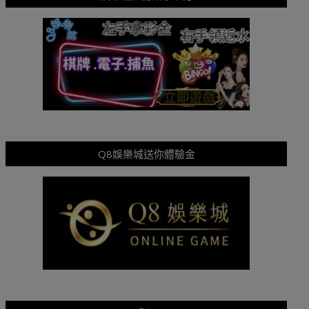
Q8娛樂城送你體驗金