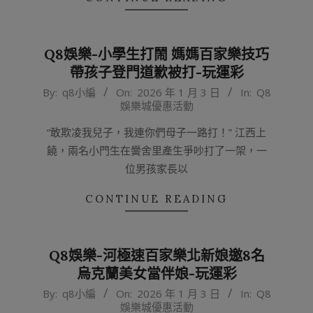
Q8娛樂-小學生打鬧 媽媽百家樂技巧
帶孩子登門道歉被打-玩運彩
2026-
By:
q8小編
On:
2026 年 1 月 3 日
In:
Q8
娛樂城優惠活動
01-
03
“敢欺凌我兒子，我連你們母子一路打！” 江西上
饒，兩名小門生在黌舍里產生爭吵打了一架，一
位男孩家長以
CONTINUE READING
Q8娛樂-河極速百家樂北新娘邀8名
烏克蘭美女當伴娘-玩運彩
2026-
By:
q8小編
On:
2026 年 1 月 3 日
In:
Q8
娛樂城優惠活動
01-