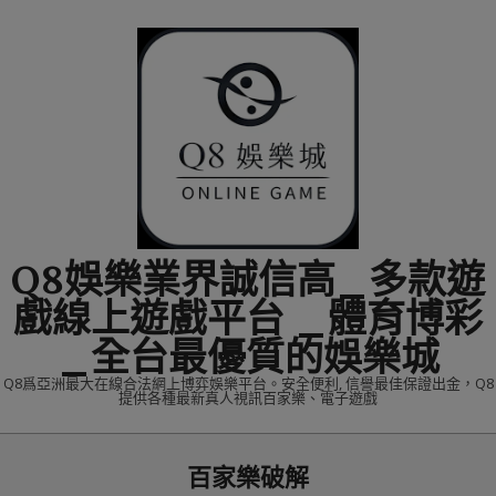
Skip
to
content
Q8娛樂業界誠信高_多款遊
戲線上遊戲平台 _體育博彩
_全台最優質的娛樂城
Q8爲亞洲最大在線合法網上博弈娛樂平台。安全便利, 信譽最佳保證出金，Q8
提供各種最新真人視訊百家樂、電子遊戲
Primary
百家樂破解
Navigation