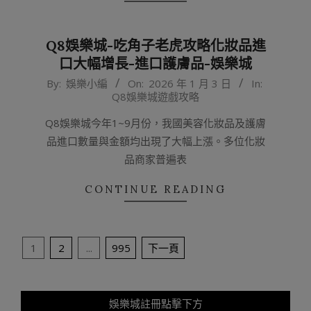
Q8娛樂城-吃角子老虎攻略化妝品進
口大幅增長-進口護膚品-娛樂城
2026-
By:
娛樂小編
On:
2026 年 1 月 3 日
In:
Q8娛樂城遊戲攻略
01-
03
Q8娛樂城今年1~9月份，我國美容化妝品及護膚
品進口數量與金額均出現了大幅上漲。多位化妝
品商家普遍表
CONTINUE READING
文
1
2
...
995
下一頁
章
導
娛樂城註冊點擊下方