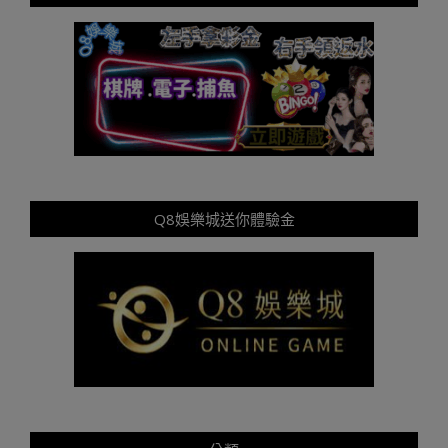
覽
Q8娛樂城送你體驗金