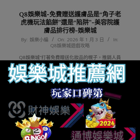
Q8娛樂城-免費贈送護膚品是“角子老
虎機玩法餡餅”還是“陷阱”-美容院護
膚品排行榜-娛樂城
2026-
By:
娛樂小編
On:
2026 年 1 月 3 日
In:
Q8娛樂城遊戲攻略
01-
03
Q8娛樂城“打著免費贈送化妝品的幌子，推銷人員
將我帶入一家美容院內開始推銷護膚產品。結果
浪費了快半個
CONTINUE READING
Q8娛樂城-找到適合你的孕老虎機玩
法婦專用護膚品-噯呵媽咪護膚品-娛
樂城
2026-
By:
娛樂小編
On:
2026 年 1 月 3 日
In: