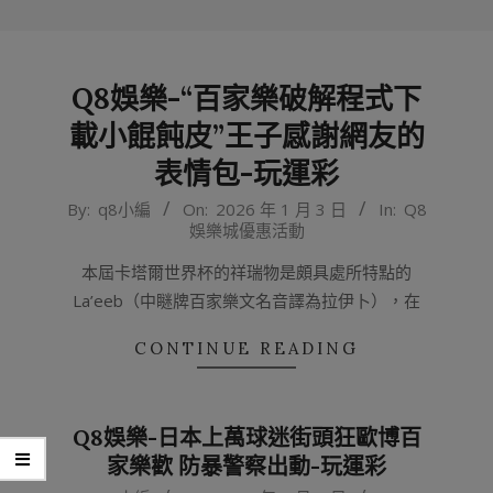
Menu
Q8娛樂-“百家樂破解程式下
載小餛飩皮”王子感謝網友的
表情包-玩運彩
2026-
By:
q8小編
On:
2026 年 1 月 3 日
In:
Q8
娛樂城優惠活動
01-
03
本屆卡塔爾世界杯的祥瑞物是頗具處所特點的
La’eeb（中瞇牌百家樂文名音譯為拉伊卜），在
CONTINUE READING
Q8娛樂-日本上萬球迷街頭狂歐博百
家樂歡 防暴警察出動-玩運彩