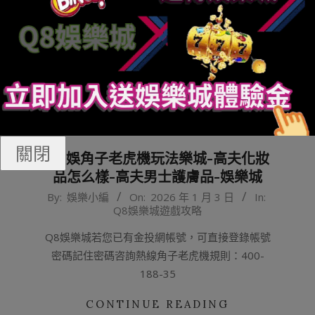
Q8娛樂城遊戲攻略
01-
03
Q8娛樂城懷孕期間，孕婦體內雌激素發生變化，
皮膚很容易老虎機技巧教學出現缺水、脫皮、長
痘等問題。但普
CONTINUE READING
關閉
Q8娛角子老虎機玩法樂城-高夫化妝
品怎么樣-高夫男士護膚品-娛樂城
2026-
By:
娛樂小編
On:
2026 年 1 月 3 日
In:
Q8娛樂城遊戲攻略
01-
03
Q8娛樂城若您已有金投網帳號，可直接登錄帳號
密碼記住密碼咨詢熱線角子老虎機規則：400-
188-35
CONTINUE READING