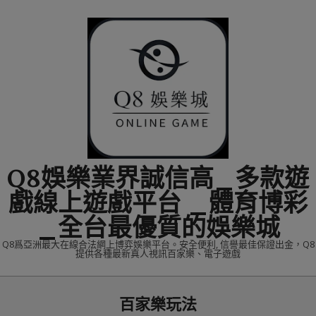
Skip
to
content
Q8娛樂業界誠信高_多款遊
戲線上遊戲平台 _體育博彩
_全台最優質的娛樂城
Q8爲亞洲最大在線合法網上博弈娛樂平台。安全便利, 信譽最佳保證出金，Q8
提供各種最新真人視訊百家樂、電子遊戲
Primary
百家樂玩法
Navigation