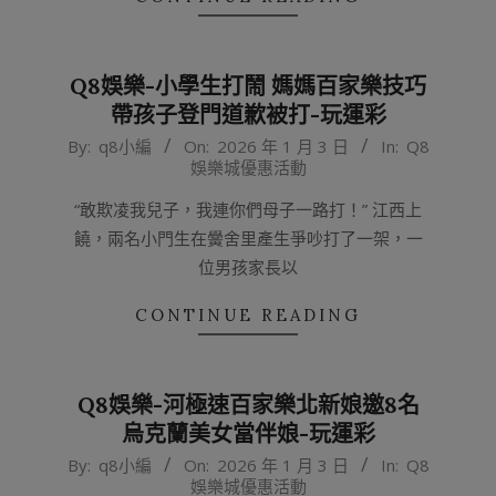
Q8娛樂-小學生打鬧 媽媽百家樂技巧
帶孩子登門道歉被打-玩運彩
2026-
By:
q8小編
On:
2026 年 1 月 3 日
In:
Q8
娛樂城優惠活動
01-
03
“敢欺凌我兒子，我連你們母子一路打！” 江西上
饒，兩名小門生在黌舍里產生爭吵打了一架，一
位男孩家長以
CONTINUE READING
Q8娛樂-河極速百家樂北新娘邀8名
烏克蘭美女當伴娘-玩運彩
2026-
By:
q8小編
On:
2026 年 1 月 3 日
In:
Q8
娛樂城優惠活動
01-