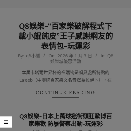
Menu
Q8娛樂-“百家樂破解程式下
載小餛飩皮”王子感謝網友的
表情包-玩運彩
2026-
By:
q8小編
On:
2026 年 1 月 3 日
In:
Q8
娛樂城優惠活動
01-
03
本屆卡塔爾世界杯的祥瑞物是頗具處所特點的
La’eeb（中瞇牌百家樂文名音譯為拉伊卜），在
CONTINUE READING
Q8娛樂-日本上萬球迷街頭狂歐博百
家樂歡 防暴警察出動-玩運彩