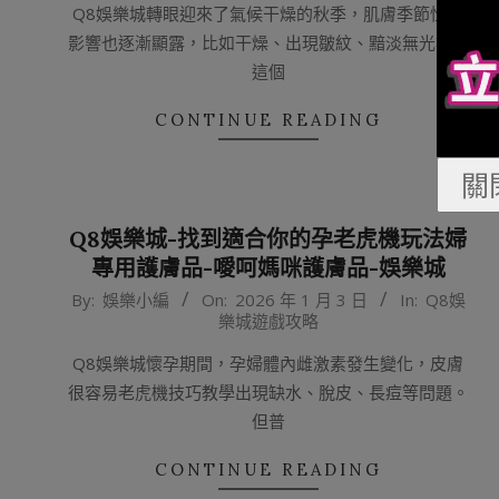
03
Q8娛樂城轉眼迎來了氣候干燥的秋季，肌膚季節性的
影響也逐漸顯露，比如干燥、出現皺紋、黯淡無光等。
這個
CONTINUE READING
關
Q8娛樂城-找到適合你的孕老虎機玩法婦
專用護膚品-噯呵媽咪護膚品-娛樂城
2026-
By:
娛樂小編
On:
2026 年 1 月 3 日
In:
Q8娛
樂城遊戲攻略
01-
03
Q8娛樂城懷孕期間，孕婦體內雌激素發生變化，皮膚
很容易老虎機技巧教學出現缺水、脫皮、長痘等問題。
但普
CONTINUE READING