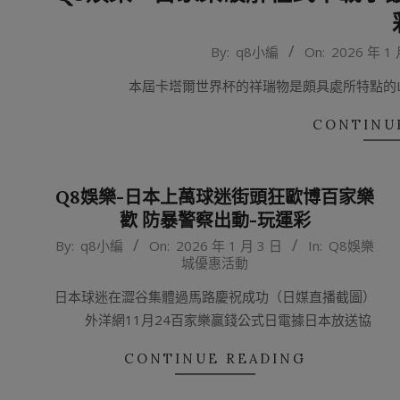
2026-
By:
q8小編
On:
2026 年 1 
01-
本屆卡塔爾世界杯的祥瑞物是頗具處所特點的L
03
CONTINU
Q8娛樂-日本上萬球迷街頭狂歐博百家樂
歡 防暴警察出動-玩運彩
2026-
By:
q8小編
On:
2026 年 1 月 3 日
In:
Q8娛樂
城優惠活動
01-
03
日本球迷在澀谷集體過馬路慶祝成功（日媒直播截圖）
外洋網11月24百家樂贏錢公式日電據日本放送協
CONTINUE READING