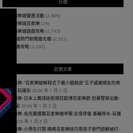
分類
Q8娛樂城優惠活動
(2,409)
Q8娛樂城百家樂
(24)
Q8娛樂城遊戲攻略
(2,745)
娛樂城熱門新聞搶先報
(2,521)
老虎機攻略
(2,243)
近期文章
Q8娛樂-“百家樂破解程式下載小餛飩皮”王子感謝網友的表
情包-玩運彩
2026 年 1 月 3 日
Q8娛樂-日本上萬球迷街頭狂歐博百家樂歡 防暴警察出動-
玩運彩
2026 年 1 月 3 日
Q8娛樂-烏克蘭遭襲百家樂機率擊:全境停電 基輔停水-玩運
彩
2026 年 1 月 3 日
Q8娛樂-小學生打鬧 媽媽百家樂技巧帶孩子登門道歉被打-