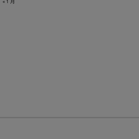
« 1 月