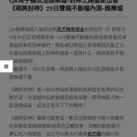
Q8角子機玩法娛樂城-封神之路重新出發
Menu
《萌將封神》29日雙端不刪檔內測-娛樂城
Q8娛樂城超人氣回合制
老虎機救援金
史詩巨作《》即將于
6月29日正式開啟安卓、iOS雙端不刪檔內測!玩家將會扮演
穿越而來的封神者們，擔負著打敗混元老祖奪回天魔之力
的重任而重新踏上封神的道路。還等什么，趕快拿起手機
一起來戰吧!
溫馨提示：可以先安裝，待游戲上線后可以在游戲盒中直
接高速下載
《萌將封神》是一款以神話故事題材為游戲主背景的回合
制手游，在游戲中玩家穿越至殷商末期，帶領神話人物一
起冒險成長，成為主宰天下下的戰神。
《萌將封神》畫面可愛豐富，數百位萌萌的卡牌人物讓你
的收集欲望瞬間爆棚!逼真的立體效果、流暢的動態展示、
夢幻的人物塑造，加之可以與大片媲美
老虎機
的戰斗特