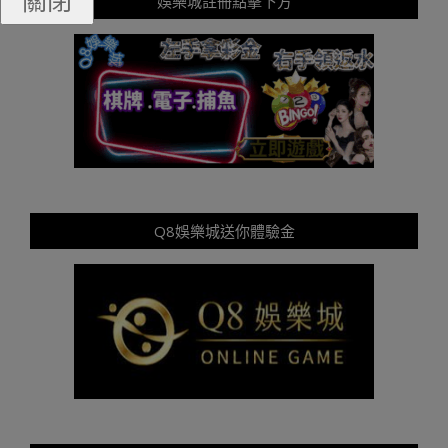
關閉
娛樂城註冊點擊下方
Q8娛樂城送你體驗金