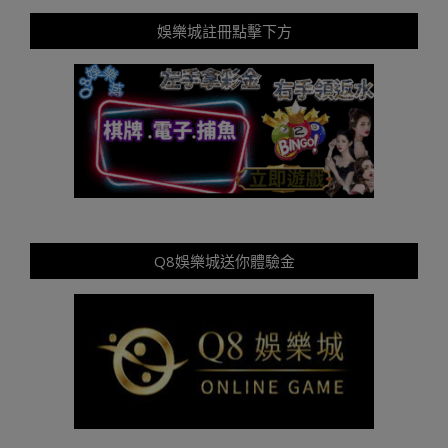
娛樂城註冊點擊下方
Q8娛樂城送你體驗金