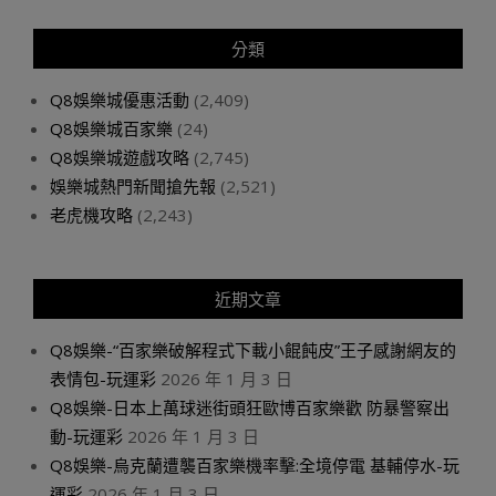
分類
Q8娛樂城優惠活動
(2,409)
Q8娛樂城百家樂
(24)
Q8娛樂城遊戲攻略
(2,745)
娛樂城熱門新聞搶先報
(2,521)
老虎機攻略
(2,243)
近期文章
Q8娛樂-“百家樂破解程式下載小餛飩皮”王子感謝網友的
表情包-玩運彩
2026 年 1 月 3 日
Q8娛樂-日本上萬球迷街頭狂歐博百家樂歡 防暴警察出
動-玩運彩
2026 年 1 月 3 日
Q8娛樂-烏克蘭遭襲百家樂機率擊:全境停電 基輔停水-玩
運彩
2026 年 1 月 3 日