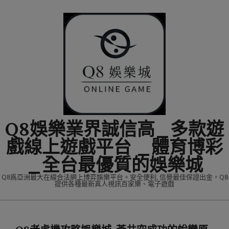
Skip
to
content
Q8娛樂業界誠信高_多款遊
戲線上遊戲平台 _體育博彩
_全台最優質的娛樂城
Q8爲亞洲最大在線合法網上博弈娛樂平台。安全便利, 信譽最佳保證出金，Q8
提供各種最新真人視訊百家樂、電子遊戲
Primary
Navigation