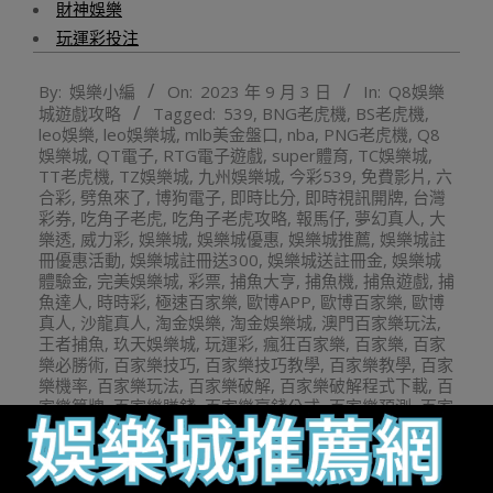
財神娛樂
玩運彩投注
2023-
By:
娛樂小編
On:
2023 年 9 月 3 日
In:
Q8娛樂
09-
城遊戲攻略
Tagged:
539
,
BNG老虎機
,
BS老虎機
,
03
leo娛樂
,
leo娛樂城
,
mlb美金盤口
,
nba
,
PNG老虎機
,
Q8
娛樂城
,
QT電子
,
RTG電子遊戲
,
super體育
,
TC娛樂城
,
TT老虎機
,
TZ娛樂城
,
九州娛樂城
,
今彩539
,
免費影片
,
六
合彩
,
劈魚來了
,
博狗電子
,
即時比分
,
即時視訊開牌
,
台灣
彩券
,
吃角子老虎
,
吃角子老虎攻略
,
報馬仔
,
夢幻真人
,
大
樂透
,
威力彩
,
娛樂城
,
娛樂城優惠
,
娛樂城推薦
,
娛樂城註
冊優惠活動
,
娛樂城註冊送300
,
娛樂城送註冊金
,
娛樂城
體驗金
,
完美娛樂城
,
彩票
,
捕魚大亨
,
捕魚機
,
捕魚遊戲
,
捕
魚達人
,
時時彩
,
極速百家樂
,
歐博APP
,
歐博百家樂
,
歐博
真人
,
沙龍真人
,
淘金娛樂
,
淘金娛樂城
,
澳門百家樂玩法
,
王者捕魚
,
玖天娛樂城
,
玩運彩
,
瘋狂百家樂
,
百家樂
,
百家
樂必勝術
,
百家樂技巧
,
百家樂技巧教學
,
百家樂教學
,
百家
樂機率
,
百家樂玩法
,
百家樂破解
,
百家樂破解程式下載
,
百
家樂算牌
,
百家樂賺錢
,
百家樂贏錢公式
,
百家樂預測
,
百家
樂預測app
,
真人娛樂
,
真人百家
,
真人百家樂
,
真人線上百
家樂
,
真人遊戲
,
瞇牌百家樂
,
線上免費AV影城
,
線上真人
,
線上老虎機
,
線上遊戲
,
美女荷官
,
美女視訊百家樂
,
美金
盤
,
老虎機
,
老虎機中獎
,
老虎機必勝法
,
老虎機攻略
,
老虎