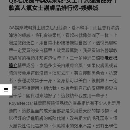
Q8老虎機中獎娛樂城-女士什么護膚品好十
Menu
款高人氣女士護膚品排行榜-娛樂城
Q8娛樂城粉質上臉之后很絲滑，愛不釋手！而且會有清清
涼涼的膚感，毛孔會被柔焦，看起來就像美圖了一樣，上
臉是微微泛白，用自帶小粉撲撲撲就自然了。溫悅亮膚精
華一定要買的美白精華！效果超驚艷，我是看知名醫學教
授講解的視頻才知道這個牌子，二十多種進口植物
老虎機
簡介
精華成分，拿過多次美白護膚金獎！如果皮膚黑或者
暗沉發黃用這個沒錯。淡斑去印，美白抑制黑色素，抗衰
老，多種功效集于一身，全身都可以美白，很劃算！一定
一定要堅持使用，相信我，你會看到自己的皮膚明顯變白
變干凈！國貨越來越好了！這款精華我要用一輩子！
RoyalNectar蜂毒面膜這個品牌的產品相信有不少人也是用
過的，這款里面的成分全部都是采用最天然的提取物，可
以很好的促進肌膚的新陳代謝，改善粗大的毛孔現象。個
人感覺性價比超高的，保濕補水的效果不錯，沒有出現任