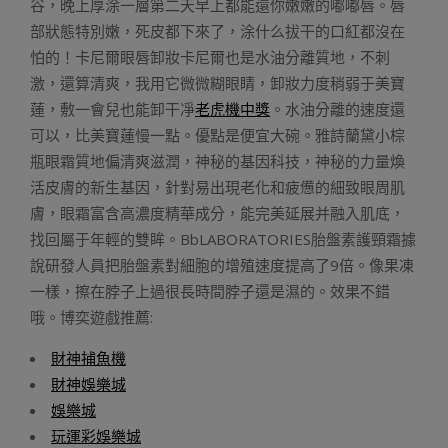
谷，晚上厚涂一層第二天早上都能還你嫩嫩的嘟嘟唇。唇
部狀態特別嫩，死皮都下來了，涂什么拔干的口紅都沒在
怕的！卡尼爾眼唇卸妝卡尼爾也是水油分離質地，不刺
激，還算清爽，我用它微微糊眼睛，卸妝力度稍弱于美寶
蓮，敷一會兒也能卸干凈
老虎機中獎
。水油分離的速度還
可以，比美寶蓮慢一點。優點是便宜大碗。雅詩蘭黛小棕
瓶眼霜質地偏清爽滋潤，神秘的基因科技，神秘的力量煥
活皮膚的新生基因，針對易出現老化和疲憊的細致眼周肌
膚，眼霜富含高濃度精華成分，能完美延展并融入肌底，
找回屬于年輕的雙眸。BbLABORATORIES胎盤素護頸霜據
說研發人員把胎盤素對細胞的增殖速度提高了9倍。像果凍
一樣，擦在脖子上過很長時間脖子還是濕的。效果不錯
哦。博奕遊戲推薦:
財神捕魚機
財神娛樂城
娛樂城
玩運彩娛樂城