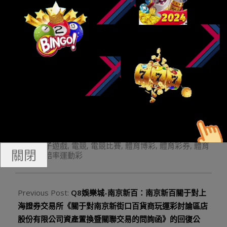
魚達人
,
時時彩
,
極速百家樂
,
歐博APP
,
歐博百家樂
,
歐博
真人
,
沙龍真人
,
淘金娛樂
,
淘金娛樂城
,
澳門百家樂玩法
,
王者捕魚
,
玖天娛樂城
,
玩運彩
,
瘋狂百家樂
,
百家樂
,
百家
樂必勝術
,
百家樂技巧
,
百家樂技巧教學
,
百家樂教學
,
百家
樂機率
,
百家樂玩法
,
百家樂破解
,
百家樂破解程式下載
,
百
家樂算牌
,
百家樂賺錢
,
百家樂贏錢公式
,
百家樂預測
,
百家
樂預測app
,
真人娛樂
,
真人百家
,
真人百家樂
,
真人線上百
家樂
,
真人遊戲
,
瞇牌百家樂
,
線上免費AV影城
,
線上真人
,
線上老虎機
,
線上遊戲
,
美女荷官
,
美女視訊百家樂
,
美金
盤
,
老虎機
,
老虎機中獎
,
老虎機必勝法
,
老虎機攻略
,
老虎
機救援金
,
老虎機機率
,
老虎機玩法
,
老虎機破解
,
老虎機簡
介
,
老虎機規則
,
職棒
,
角子機玩法
,
角子老虎機
,
角子老虎
機技巧
,
角子老虎機玩法
,
角子老虎機規則
,
財神娛樂
,
財神
娛樂城
,
財神捕魚
,
賓果賓果
,
贏家娛樂城
,
通博娛樂城
,
運
動彩券分析
,
運動彩券投注
,
運動彩卷
,
金合發娛樂城
,
鑫寶
體育
,
電子遊戲
,
電競
,
電競比賽
,
體育博彩
,
體育彩券
,
體育
關閉
彩票
,
高賠率運動彩
Previous Post:
Q8娛樂城-南京新百：南京新百關于對上
海證券交易所《關于對南京新街口百貨商玩運彩討論區店
股份有限公司資產置換暨關聯交易的問詢函》的回復公