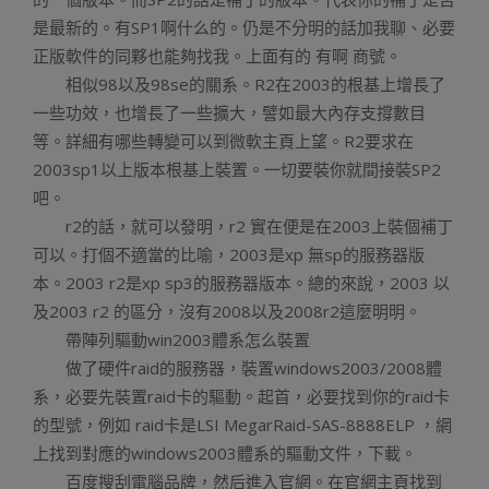
是最新的。有SP1啊什么的。仍是不分明的話加我聊、必要
正版軟件的同夥也能夠找我。上面有的 有啊 商號。
相似98以及98se的關系。R2在2003的根基上增長了
一些功效，也增長了一些擴大，譬如最大內存支撐數目
等。詳細有哪些轉變可以到微軟主頁上望。R2要求在
2003sp1以上版本根基上裝置。一切要裝你就間接裝SP2
吧。
r2的話，就可以發明，r2 實在便是在2003上裝個補丁
可以。打個不適當的比喻，2003是xp 無sp的服務器版
本。2003 r2是xp sp3的服務器版本。總的來說，2003 以
及2003 r2 的區分，沒有2008以及2008r2這麼明明。
帶陣列驅動win2003體系怎么裝置
做了硬件raid的服務器，裝置windows2003/2008體
系，必要先裝置raid卡的驅動。起首，必要找到你的raid卡
的型號，例如 raid卡是LSI MegarRaid-SAS-8888ELP ，網
上找到對應的windows2003體系的驅動文件，下載。
百度搜刮電腦品牌，然后進入官網。在官網主頁找到