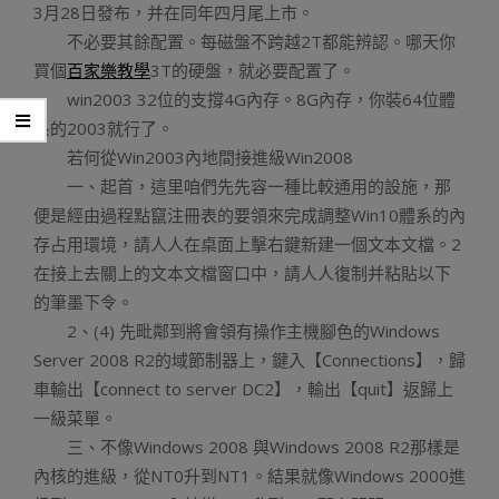
3月28日發布，并在同年四月尾上市。
不必要其餘配置。每磁盤不跨越2T都能辨認。哪天你
買個
百家樂教學
3T的硬盤，就必要配置了。
win2003 32位的支撐4G內存。8G內存，你裝64位體
系的2003就行了。
若何從Win2003內地間接進級Win2008
一、起首，這里咱們先先容一種比較通用的設施，那
便是經由過程點竄注冊表的要領來完成調整Win10體系的內
存占用環境，請人人在桌面上擊右鍵新建一個文本文檔。2
在接上去關上的文本文檔窗口中，請人人復制并粘貼以下
的筆墨下令。
2、(4) 先毗鄰到將會領有操作主機腳色的Windows
Server 2008 R2的域節制器上，鍵入【Connections】，歸
車輸出【connect to server DC2】，輸出【quit】返歸上
一級菜單。
三、不像Windows 2008 與Windows 2008 R2那樣是
內核的進級，從NT0升到NT1。結果就像Windows 2000進