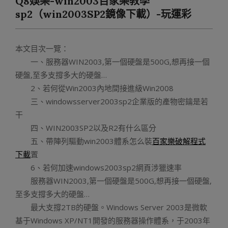
Q8娛樂-win2003百家樂教學
Menu
sp2（win2003SP2鏡像下載）-玩運彩
本文目次一覽：
一、服務器WIN2003,第一個硬盤是500G,想再接一個
硬盤,至多支撐多大的硬盤…
2、若何從Win2003內地間接進級Win2008
三、windowsserver2003sp2企業版的產物密鑰是若
干
四、WIN2003SP2以及R2有什么區分
五、帶陣列驅動win2003體系怎么裝
百家樂破解程式
下載
置
6、若何加速windows2003sp2網頁涉獵速率
服務器WIN2003,第一個硬盤是500G,想再接一個硬盤,
至多支撐多大的硬盤…
最大支撐2TB的硬盤。Windows Server 2003是微軟
基于Windows XP/NT1開發的服務器操作體系，于2003年