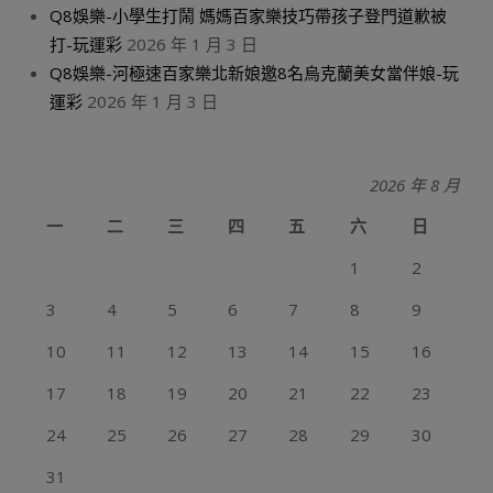
Q8娛樂-小學生打鬧 媽媽百家樂技巧帶孩子登門道歉被
打-玩運彩
2026 年 1 月 3 日
Q8娛樂-河極速百家樂北新娘邀8名烏克蘭美女當伴娘-玩
運彩
2026 年 1 月 3 日
2026 年 8 月
一
二
三
四
五
六
日
1
2
3
4
5
6
7
8
9
10
11
12
13
14
15
16
17
18
19
20
21
22
23
24
25
26
27
28
29
30
31