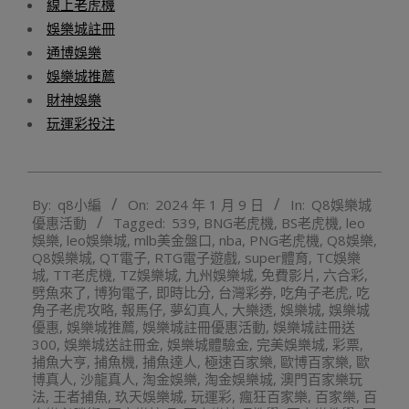
線上老虎機
娛樂城註冊
通博娛樂
娛樂城推薦
財神娛樂
玩運彩投注
2024-
By:
q8小編
On:
2024 年 1 月 9 日
In:
Q8娛樂城
01-
優惠活動
Tagged:
539
,
BNG老虎機
,
BS老虎機
,
leo
09
娛樂
,
leo娛樂城
,
mlb美金盤口
,
nba
,
PNG老虎機
,
Q8娛樂
,
Q8娛樂城
,
QT電子
,
RTG電子遊戲
,
super體育
,
TC娛樂
城
,
TT老虎機
,
TZ娛樂城
,
九州娛樂城
,
免費影片
,
六合彩
,
劈魚來了
,
博狗電子
,
即時比分
,
台灣彩券
,
吃角子老虎
,
吃
角子老虎攻略
,
報馬仔
,
夢幻真人
,
大樂透
,
娛樂城
,
娛樂城
優惠
,
娛樂城推薦
,
娛樂城註冊優惠活動
,
娛樂城註冊送
300
,
娛樂城送註冊金
,
娛樂城體驗金
,
完美娛樂城
,
彩票
,
捕魚大亨
,
捕魚機
,
捕魚達人
,
極速百家樂
,
歐博百家樂
,
歐
博真人
,
沙龍真人
,
淘金娛樂
,
淘金娛樂城
,
澳門百家樂玩
法
,
王者捕魚
,
玖天娛樂城
,
玩運彩
,
瘋狂百家樂
,
百家樂
,
百