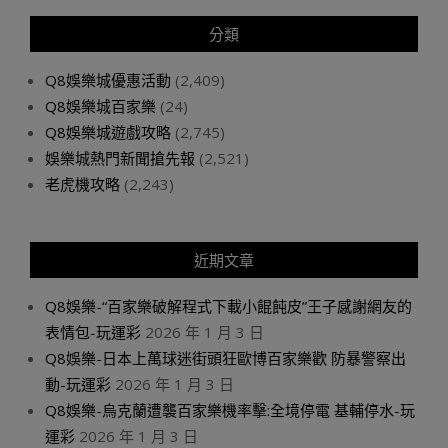
分類
Q8娛樂城優惠活動
(2,409)
Q8娛樂城百家樂
(24)
Q8娛樂城遊戲攻略
(2,745)
娛樂城熱門新聞搶先報
(2,521)
老虎機攻略
(2,243)
近期文章
Q8娛樂-“百家樂破解程式下載小餛飩皮”王子感謝網友的
表情包-玩運彩
2026 年 1 月 3 日
Q8娛樂-日本上萬球迷街頭狂歐博百家樂歡 防暴警察出
動-玩運彩
2026 年 1 月 3 日
Q8娛樂-烏克蘭遭襲百家樂機率擊:全境停電 基輔停水-玩
運彩
2026 年 1 月 3 日