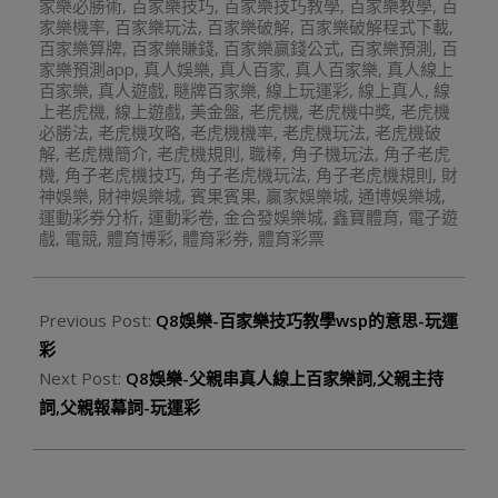
家樂必勝術
,
百家樂技巧
,
百家樂技巧教學
,
百家樂教學
,
百
家樂機率
,
百家樂玩法
,
百家樂破解
,
百家樂破解程式下載
,
百家樂算牌
,
百家樂賺錢
,
百家樂贏錢公式
,
百家樂預測
,
百
家樂預測app
,
真人娛樂
,
真人百家
,
真人百家樂
,
真人線上
百家樂
,
真人遊戲
,
瞇牌百家樂
,
線上玩運彩
,
線上真人
,
線
上老虎機
,
線上遊戲
,
美金盤
,
老虎機
,
老虎機中獎
,
老虎機
必勝法
,
老虎機攻略
,
老虎機機率
,
老虎機玩法
,
老虎機破
解
,
老虎機簡介
,
老虎機規則
,
職棒
,
角子機玩法
,
角子老虎
機
,
角子老虎機技巧
,
角子老虎機玩法
,
角子老虎機規則
,
財
神娛樂
,
財神娛樂城
,
賓果賓果
,
贏家娛樂城
,
通博娛樂城
,
運動彩券分析
,
運動彩卷
,
金合發娛樂城
,
鑫寶體育
,
電子遊
戲
,
電競
,
體育博彩
,
體育彩券
,
體育彩票
Previous Post:
Q8娛樂-百家樂技巧教學wsp的意思-玩運
彩
Next Post:
Q8娛樂-父親串真人線上百家樂詞,父親主持
詞,父親報幕詞-玩運彩