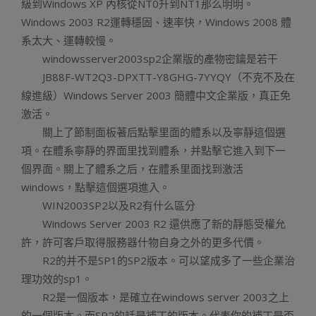
級到Windows XP 內核從NT0升到NT1那么明明。
Windows 2003 R2運轉穩固、速率快，Windows 2008 體
系太大、運轉較慢。
windowsserver2003sp2企業版的產物密鑰是若干
JB88F-WT2Q3-DPXTT-Y8GHG-7YYQY（不克不及在
線進級）Windows Server 2003 簡體中文企業版，真正免
激活。
關上了節制面板著后點擊里面的體系以及寧靜這個選
項。在體系寧靜的界面里找到體系，并點擊它進入到下一
個界面。關上了體系之后，在體系里面找到激活
windows，點擊這個選項進入。
WIN2003SP2以及R2有什么區分
Windows Server 2003 R2 還供應了新的靜態受權允
許，許可客戶取得服務器什物自身之外的更多代價。
R2的并不是SP1的SP2版本。可以望成多了一些企業治
理功效的sp1。
R2是一個版本，是確立在windows server 2003之上
的一個版本。而SP2的話是補丁的版本。代表你的補丁是否