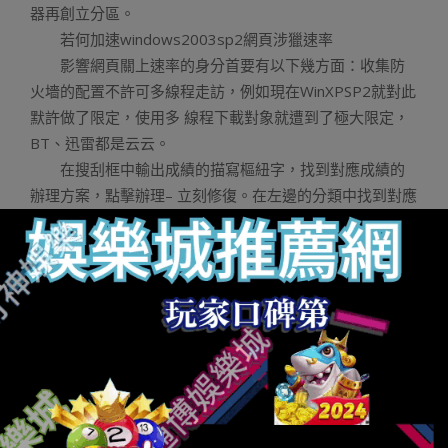
器再創立分區。
若何加速windows2003sp2網頁涉獵速率
影響網頁關上速率的身分首要有以下幾方面：收集防
火墻的配置不許可多線程走訪，例如現在WinXPSP2就對此
默許做了限定，使用多 線程下載對象就遭到了極大限定，
BT、迅雷都是云云。
在搜刮框中輸出成績的描寫樞紐字，找到對應成績的
辦理方案，點擊辦理– 立刻修復。在左邊的分類中找到對應
成績的辦理方案，點擊辦理– 立刻修復即可。
IE莫名跳窗應當是歹意告白法式作祟，可以按如下要
領修復：從新注冊IE項，修復IE注冊。
下載時涉獵速率慢很正常.可以裝置疾速下載的軟件.在
存儲材料…B起首倡議你不要刪除internet暫且文件，如許
關上曩昔涉獵過的網頁會加倍快一點。
加速網頁涉獵速率的要領 記得幫頁面減肥 咱們涉獵網
頁現實上是將虛構主機中的網頁內容下載到內地硬盤，再
用涉獵器詮釋查望的。