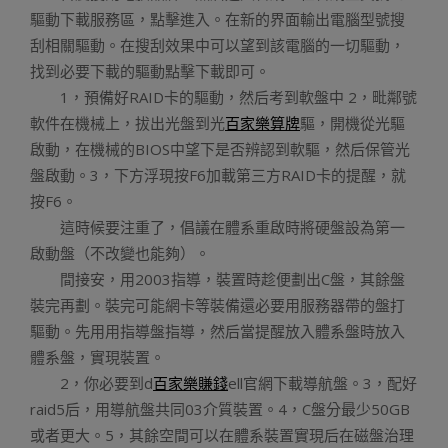
驅動下載服務區，點擊進入。在新的界面輸出電腦型號搜
刮相關驅動。在搜刮效果中可以望到該電腦的一切驅動，
找到必要下載的驅動點擊下載即可。
1，預備好RAID卡的驅動，然后考到軟盤中 2，毗鄰號
軟件在機械上，拔出光盤到光
百家樂算牌
驅，開機從光驅
啟動，在機械的BIOS中望下是否辨認到軟驅，然后保管光
盤啟動。3，下方浮現按F6加載第三方RAID卡的提醒，就
按F6。
這時候要注重了，倡議在體系重啟時將硬盤設為第一
啟動盤（不改變也能夠）。
間接安，用2003指導，裝置時趁便劃出C盤，其餘盤
裝完再劃。裝完可能網卡等裝備還必要用服務器帶的盤打
驅動。先用用指導盤指導，然后當提醒放入體系盤時放入
體系盤，實現裝置。
2，你必要到d
百家樂賺錢
ell官網下載導航盤。3，配好
raid5后，用導航盤共同03介質裝置。4，C盤分最少50GB
或者更大。5，其餘空間可以在體系裝置實現后在磁盤治理