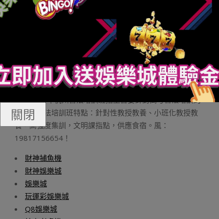
提高IE涉獵速率的好要領設定要領以下： 對象-
internet選項-慣例-設定-使用的磁碟空間—這里預設是
93M，把鉅細改成1M。
廣而告之
杭州書法高考培訓班2023年招生最先了2023年招生最
百家
樂贏錢公式
先了
杭州看崖閣書法培訓事情室是一家業餘的書法高考培訓
班，2024年杭州書法培訓班招生首要針對高考書法培訓的
關閉
門生，書法培訓班特點：針對性教授教養、小班化教授教
養，高強度集訓，文明課指點，供應食宿。風：
19817156654！
財神捕魚機
財神娛樂城
娛樂城
玩運彩娛樂城
Q8娛樂城