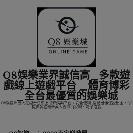
Skip
to
content
Q8娛樂業界誠信高_多款遊
戲線上遊戲平台 _體育博彩
_全台最優質的娛樂城
Q8爲亞洲最大在線合法網上博弈娛樂平台。安全便利, 信譽最佳保證出金，Q8
提供各種最新真人視訊百家樂、電子遊戲
Primary
Navigation