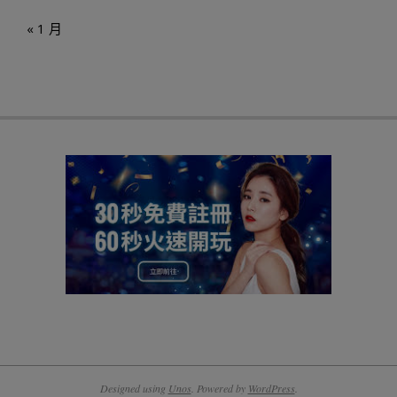
« 1 月
Designed using
Unos
. Powered by
WordPress
.