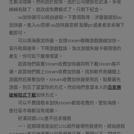
生都沒成績。然則由於疫情，由於公司總部在武漢，多是
綽綽有餘了，就改成免費模式了，只剩下紀念。
uu加快器可以經由過程一下要領取得：涉獵器搜刮uu
加快器。進入uu官網 uu加快器官網 點擊pc或者者安卓端下
載即可。
可以用海豚加快器，支撐steam聯機游戲路線加快。
晉升毗鄰速率，下降游戲耽誤，淘汰游戲失線卡頓環境的
產生，你可如下載嚐嚐望。
起首咱們裝置Steam收費加快器同時下載Steam客戶
端。起首咱們關上Steam收費加快器，找到軟件商舖關上
游戲然后單擊加快。Steam收費加快器使用后，點擊最先
游戲，別忘了望望你的方式。然后咱們查望本人的
百家樂
破解程式下載
加快方式。
可以不費錢根本加快steam都是收費的，譬如海豚，
進社區市場都沒有成績。
好漢同盟LOL進不往求補救
一、這類環境是由於LOL組件破壞所致使的，經由過程
wegame客戶端處置以后能規复正常。要領以下：間接在