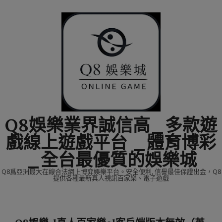
Skip
to
content
Q8娛樂業界誠信高_多款遊
戲線上遊戲平台 _體育博彩
_全台最優質的娛樂城
Q8爲亞洲最大在線合法網上博弈娛樂平台。安全便利, 信譽最佳保證出金，Q8
提供各種最新真人視訊百家樂、電子遊戲
Primary
Navigation