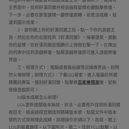
主界面中，找到好漢同盟并經由過程鼠標右鍵點擊修復。
下一步，必要在那里選擇一鍵修復跳轉。若是沒成績，就
望到圖示效果。
2、當你關上你的好漢同盟之后，點一下你的游戲主
頁，然后在你的右面找到《好漢同盟》。接著便是，挪動
你的鼠標，在好漢同盟這個顯示上微微右擊一下，在彈出
的列表中找到游戲修復，點擊游戲修復即可進入游戲修復
界面。
三、辦理方式1：電腦或者路由器情況緣故原由，封閉
防火墻辦理；辦理方式2：下載QQ管家，進入電腦診所選
擇騰訊專區，搜刮好漢同盟，點擊修
百家樂預測
復，從新
登錄游戲即可。
lol版本成績怎么辦理?
LOL更新提醒版本無效、非法，必要用戶找到好漢同盟
根目次，經由過程官網找到精確版本號，點竄文件中版本
號的方式來辦理此成績。詳細操作步調以下。起首，關上
LOL的裝置路徑。以下圖所示。第二，找到TCLS點擊。以