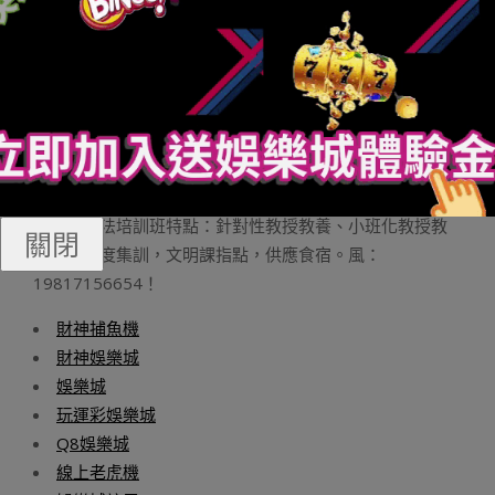
家在一個收集通行可以或許毗鄰到好漢同盟手游服務器的
環境下進行游戲，譬如說使用手游加快器啟動游戲，享用
收集加快結果，一鍵加快您的收集狀況。
廣而告之
杭州書法高考培訓班2023年招生最先了2023年招生最先了
杭州看崖閣書法培訓事情室是一家業餘的書法高考培訓
班，2024年杭州書法培訓班招生首要針對高考書法培訓的
門生，書法培訓班特點：針對性教授教養、小班化教授教
關閉
養，高強度集訓，文明課指點，供應食宿。風：
19817156654！
財神捕魚機
財神娛樂城
娛樂城
玩運彩娛樂城
Q8娛樂城
線上老虎機