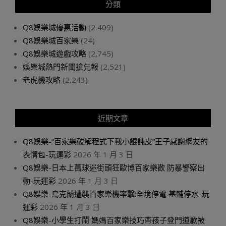
分類
Q8娛樂城優惠活動
(2,409)
Q8娛樂城百家樂
(24)
Q8娛樂城遊戲攻略
(2,745)
娛樂城熱門新聞搶先報
(2,521)
老虎機攻略
(2,243)
近期文章
Q8娛樂-“百家樂破解程式下載小餛飩皮”王子感謝網友的
表情包-玩運彩
2026 年 1 月 3 日
Q8娛樂-日本上萬球迷街頭狂歐博百家樂歡 防暴警察出
動-玩運彩
2026 年 1 月 3 日
Q8娛樂-烏克蘭遭襲百家樂機率擊:全境停電 基輔停水-玩
運彩
2026 年 1 月 3 日
Q8娛樂-小學生打鬧 媽媽百家樂技巧帶孩子登門道歉被