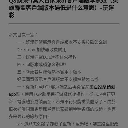
Q8娛樂-l真人百家樂ol客戶端版本無效（英
Menu
雄聯盟客戶端版本過低是什么意思）-玩運
彩
本文目次一覽：
一、好漢同盟顯示客戶端版本不支撐校驗怎么辦
2、steam加快器收費試用
三、好漢同盟LOL進不往求補救
四、lol版本成績怎么辦理?
五、拳頭客戶端俄然不實用于版本
好漢同盟顯示客戶端版本不支撐校驗怎么辦
一、從新卸載LOL客戶端之后再從官網重
百家樂預測
app
裝，使用TGP助手進行游戲修復操作，從TGP進行更
新，電腦體系成績而至，若是不行只能重裝體系了。由於
每次好漢同盟更新都邑有玩家碰到種種各樣的成績，也有
多是丟包的緣故原由。
2、還能怎么辦？卸載了重新下載過喂，裝置路徑悛改