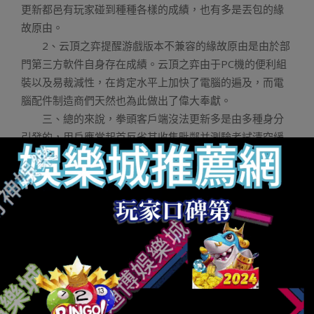
更新都邑有玩家碰到種種各樣的成績，也有多是丟包的緣
故原由。
2、云頂之弈提醒游戲版本不兼容的緣故原由是由於部
門第三方軟件自身存在成績。云頂之弈由于PC機的便利組
裝以及易裁減性，在肯定水平上加快了電腦的遍及，而電
腦配件制造商們天然也為此做出了偉大奉獻。
三、總的來說，拳頭客戶端沒法更新多是由多種身分
引發的，用戶應當起首反省其收集毗鄰并測驗考試清空緩
存以及重啟客戶端。若是成績依然存在，請備份游戲數據
并測驗考試從新裝置客戶端。
四、兼容性成績，內存不兼容或者者是其餘硬件不兼
容，這類環境只能換硬件了。下載的客戶端不完備，這類
環境可以從新下載拳頭客戶端。
五、配置一下兼容性以兼容的方式運轉法式 在法式上
點右鍵，選中屬性，再點兼容性，選中（以兼容模式運轉
這個法式），選擇windows xp sp3。
6、拳頭客戶端閃退辦理要領以下。切換收集：倡議玩