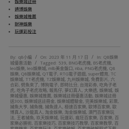
娛樂城註冊
通博娛樂
娛樂城推薦
財神娛樂
玩運彩投注
2023-
By:
q8小編
On:
2023 年 11 月 17 日
In:
Q8娛樂
11-
城優惠活動
Tagged:
539
,
BNG老虎機
,
BS老虎機
,
17
leo娛樂
,
leo娛樂城
,
mlb美金盤口
,
nba
,
PNG老虎機
,
Q8
娛樂
,
Q8娛樂城
,
QT電子
,
RTG電子遊戲
,
super體育
,
TC
娛樂城
,
TT老虎機
,
TZ娛樂城
,
九州娛樂城
,
免費影片
,
六
合彩
,
劈魚來了
,
博狗電子
,
即時比分
,
台灣彩券
,
吃角子老
虎
,
吃角子老虎攻略
,
報馬仔
,
夢幻真人
,
大樂透
,
娛樂城
,
娛
樂城優惠
,
娛樂城推薦
,
娛樂城註冊優惠活動
,
娛樂城註冊
送300
,
娛樂城送註冊金
,
娛樂城體驗金
,
完美娛樂城
,
彩票
,
捕魚大亨
,
捕魚機
,
捕魚達人
,
極速百家樂
,
歐博百家樂
,
歐
博真人
,
沙龍真人
,
淘金娛樂
,
淘金娛樂城
,
澳門百家樂玩
法
,
王者捕魚
,
玖天娛樂城
,
玩運彩
,
瘋狂百家樂
,
百家樂
,
百
家樂必勝術
,
百家樂技巧
,
百家樂技巧教學
,
百家樂教學
,
百
家樂機率
,
百家樂玩法
,
百家樂破解
,
百家樂破解程式下載
,