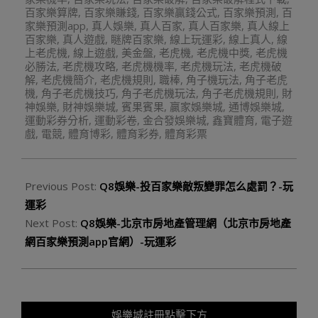
百家樂算牌
,
百家樂賺錢
,
百家樂贏錢公式
,
百家樂預測
,
百
家樂預測app
,
真人娛樂
,
真人百家
,
真人百家樂
,
真人線上
百家樂
,
真人遊戲
,
瞇牌百家樂
,
線上玩運彩
,
線上真人
,
線
上老虎機
,
線上遊戲
,
美金盤
,
老虎機
,
老虎機中獎
,
老虎機
必勝法
,
老虎機攻略
,
老虎機機率
,
老虎機玩法
,
老虎機破
解
,
老虎機簡介
,
老虎機規則
,
職棒
,
角子機玩法
,
角子老虎
機
,
角子老虎機技巧
,
角子老虎機玩法
,
角子老虎機規則
,
財
神娛樂
,
財神娛樂城
,
賓果賓果
,
贏家娛樂城
,
通博娛樂城
,
運動彩券分析
,
運動彩卷
,
金合發娛樂城
,
鑫寶體育
,
電子遊
戲
,
電競
,
體育博彩
,
體育彩券
,
體育彩票
Previous Post:
Q8娛樂-投百家樂敵叛變罪怎么處罰？-玩
運彩
Next Post:
Q8娛樂-北京市房地產管理網（北京市房地產
網百家樂預測app官網）-玩運彩
娛樂城註冊點擊下方