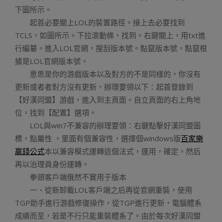
下圖所示。
起首必要關上LOL的裝置路徑。接上去必要找到
TCLS，如圖所示。下拉滾動條，找到。右鍵關上，用txt進
行編纂。進入LOL官網，搜刮版本號。點竄版本號，點竄根
據是LOL官網版本號。
意思是你的游戲版本以及對方的不是同樣的，你沒有
更新或者者對方沒有更新，辦理要領以下：起首登錄到
【好漢同盟】游戲，進入到主頁面。自立頁面的右上角地
位，找到【配置】選項。
LOL與win7不兼容的辦理要領：右鍵點擊好漢同盟圖
標，點屬性 ，里面有個兼容性，選擇個windows版
百家樂
贏錢公式
本以兼容模式運轉這個法式，運用，確定，然后
再以治理員身份運轉。
拳頭客戶端俄然不實用于版本
一、從新卸載LOL客戶端之后再從官網重裝，使用
TGP助手進行游戲修復操作，從TGP進行更新，電腦體系
成績而至，若是不行只能重裝體系了。由於每次好漢同盟