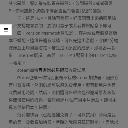
其它磁盤，譬如最先裝置在磁盤C，改到磁盤D或者磁盤
E。你阿誰騰訊游戲平臺配置里有裝置路徑的變動。
三、這是TGP，其餘可參照。好漢同盟出來后顯示輸
出不支撐處置要領：要領用盒子或者者神燈點竄下即可。
四、version mismatch意思是： 客戶端或者服務器版
本不婚配。這個是體系成績，可以先退出游戲，守候2分鐘
擺佈后上岸游戲嚐嚐。若是是IE配置的成績，涉獵器—對
象—Internet選項—高等—HTTP 1配置中的HTTP 1勾失
—確定。
steam加快
百家樂必勝術
器收費試用
Golink也是一款特別很是不錯的steam加快器，固然它
有付費服務，然則仍是可以避免費使用。起首新用戶也有
收費試用時間，然后，咱們還可以經由過程邀請摯友來取
得無償使用的機遇，當你到達10個有用用戶過后，即可永
遠無償使用本加快器。
薄荷加快器（已經經難免費了，可以試用）薄荷是我
用的第一款收費加快器。昔時的我還只玩玩戰地1，盡地求