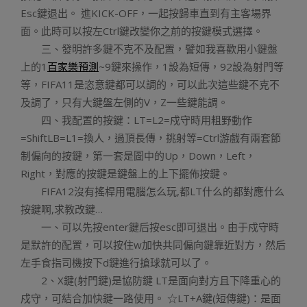
Esc鍵退出。 進KICK-OFF，一起按歸車直到有主客場界
面。此時可以按左Ctrl鍵改變你之前的按鍵模式選擇。
三、發明許多鍵不克不及配置，譬如我喜歡用小鍵盤
上的1
百家樂預測
~9鍵來操作，1設為短傳，92設為射門等
等，FIFA11是恣意鍵都可以調的，可以此次這些鍵不克不
及調了，只有大鍵盤左側的V，Z一些鍵能調。
四、我配置的按鍵：LT=L2=戍守時用粗野動作
=ShiftLB=L1=換人，過頂長傳，挑射等=Ctrl游戲有兩套節
制偏向的按鍵，第一套是圖中的Up，Down，Left，
Right，對應的按鍵是鍵盤上的上下擺佈按鍵。
FIFA12沒有搖桿用電腦怎么玩,都LT什么的都對應什么
按鍵啊,求教改鍵…
一、可以先按enter鍵后按esc即可退出。由于戍守時
是默許的配置，可以按住w加快共同偏向鍵靠近對方，然后
左手食指司機按下d鍵進行搶球就可以了。
2、X鍵(射門鍵)是協防鍵 LT是面向對方且下降重心的
戍守，可結合加快鍵一路使用。 ☆LT+A鍵(短傳鍵)：是面