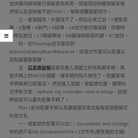
加快變向趟球進行突破更為有用。間接用加快鍵突破其俄
然性以及加快度不如FIFA11，每每很難脫節戍守。
三、進游戲改，外面改不了。然后出來之后，Y便是長
傳，X直傳，B射門，A短傳，LB戍守是切換球員，防禦時
讓隊友跑位。LT精細帶球，RB顛球時辰用的鍵，RT加快。
四、在fifasetup目次里找到
buttonDataKeyBoardMouse.ini，這個文件里可以配置以
及點竄鍵盤按鍵。
五、
百家樂破解
起首在進入游戲之前先毗鄰手柄，再
按手柄上的MODE按鍵，讓手柄的指示燈亮了。透露表現
手柄搖桿已經激活。 然后進入游戲，按鼠標右鍵，選擇的
次序依次是：options-my controller-control setup，這個
時侯就可以最先配置手柄了。
fifa12若何配置手柄以及鍵盤還有英文版每個游戲模式
的英文名
一、規复默許配置可以在C：Documents and Settings
你的用戶名My DocumentsFIFA 12文件夾(便是我的文檔)