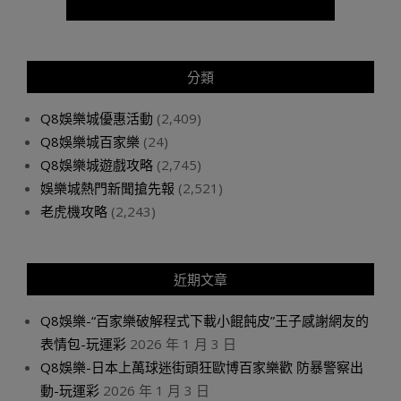
分類
Q8娛樂城優惠活動
(2,409)
Q8娛樂城百家樂
(24)
Q8娛樂城遊戲攻略
(2,745)
娛樂城熱門新聞搶先報
(2,521)
老虎機攻略
(2,243)
近期文章
Q8娛樂-“百家樂破解程式下載小餛飩皮”王子感謝網友的
表情包-玩運彩
2026 年 1 月 3 日
Q8娛樂-日本上萬球迷街頭狂歐博百家樂歡 防暴警察出
動-玩運彩
2026 年 1 月 3 日