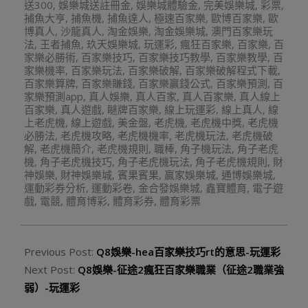
送300
,
娛樂城送註冊金
,
娛樂城體驗金
,
完美娛樂城
,
彩票
,
捕魚大亨
,
捕魚機
,
捕魚達人
,
極速百家樂
,
歐博百家樂
,
歐
博真人
,
沙龍真人
,
淘金娛樂
,
淘金娛樂城
,
澳門百家樂玩
法
,
王者捕魚
,
玖天娛樂城
,
玩運彩
,
瘋狂百家樂
,
百家樂
,
百
家樂必勝術
,
百家樂技巧
,
百家樂技巧教學
,
百家樂教學
,
百
家樂機率
,
百家樂玩法
,
百家樂破解
,
百家樂破解程式下載
,
百家樂算牌
,
百家樂賺錢
,
百家樂贏錢公式
,
百家樂預測
,
百
家樂預測app
,
真人娛樂
,
真人百家
,
真人百家樂
,
真人線上
百家樂
,
真人遊戲
,
瞇牌百家樂
,
線上玩運彩
,
線上真人
,
線
上老虎機
,
線上遊戲
,
美金盤
,
老虎機
,
老虎機中獎
,
老虎機
必勝法
,
老虎機攻略
,
老虎機機率
,
老虎機玩法
,
老虎機破
解
,
老虎機簡介
,
老虎機規則
,
職棒
,
角子機玩法
,
角子老虎
機
,
角子老虎機技巧
,
角子老虎機玩法
,
角子老虎機規則
,
財
神娛樂
,
財神娛樂城
,
賓果賓果
,
贏家娛樂城
,
通博娛樂城
,
運動彩券分析
,
運動彩卷
,
金合發娛樂城
,
鑫寶體育
,
電子遊
戲
,
電競
,
體育博彩
,
體育彩券
,
體育彩票
Previous Post:
Q8娛樂-hea百家樂技巧rt的意思-玩運彩
Next Post:
Q8娛樂-征途2瘋狂百家樂職業（征途2職業強
弱）-玩運彩