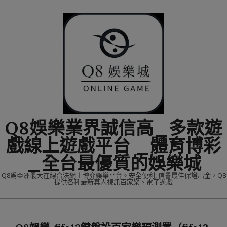
Skip
to
content
Q8娛樂業界誠信高_多款遊
戲線上遊戲平台 _體育博彩
_全台最優質的娛樂城
Q8爲亞洲最大在線合法網上博弈娛樂平台。安全便利, 信譽最佳保證出金，Q8
提供各種最新真人視訊百家樂、電子遊戲
Primary
Navigation