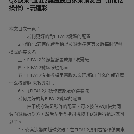
Q8娛樂-fifa12鍵盤設百家樂預測置（fifa12
Menu
操作）-玩運彩
本文目次一覽：
一、若何更好的對FIFA12鍵盤的配置
2、fifa12若何配置手柄以及鍵盤還有英文版每個游戲
模式的英文名
三、FIFA12的鍵盤配置成績!!!吃緊急
四、FIFA12鍵盤按鍵配置
五、FIFA12沒有搖桿用電腦怎么玩,都LT什么的都對應
什么按鍵啊,求教改鍵…
6、《FIFA12》操作技能及心得體味
若何更好的對FIFA12鍵盤的配置
一、由于戍守時是默許的配置，可以按住W加快共同
偏向鍵靠近對方，然后左手食指司機按下D鍵進行搶球就可
以了。
2、☆高速變向趟球突破：在FIFA12頂用右搖桿偏向來