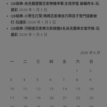
Q8娛樂-烏克蘭遭襲百家樂機率擊:全境停電 基輔停水-玩
運彩
2026 年 1 月 3 日
Q8娛樂-小學生打鬧 媽媽百家樂技巧帶孩子登門道歉被
打-玩運彩
2026 年 1 月 3 日
Q8娛樂-河極速百家樂北新娘邀8名烏克蘭美女當伴娘-玩
運彩
2026 年 1 月 3 日
2026 年 8 月
一
二
三
四
五
六
日
1
2
3
4
5
6
7
8
9
10
11
12
13
14
15
16
17
18
19
20
21
22
23
24
25
26
27
28
29
30