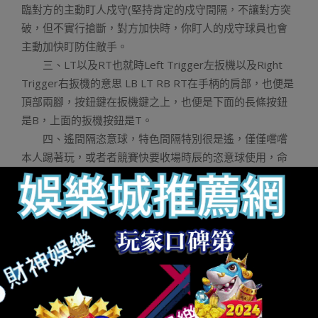
臨對方的主動盯人戍守(堅持肯定的戍守間隔，不讓對方突
破，但不實行搶斷，對方加快時，你盯人的戍守球員也會
主動加快盯防住敵手。
三、LT以及RT也就時Left Trigger左扳機以及Right
Trigger右扳機的意思 LB LT RB RT在手柄的肩部，也便是
頂部兩腳，按鈕鍵在扳機鍵之上，也便是下面的長條按鈕
是B，上面的扳機按鈕是T。
四、遙間隔恣意球，特色間隔特別很是遙，僅僅嚐嚐
本人踢著玩，或者者競賽快要收場時辰的恣意球使用，命
運身分多，得當選擇弧線球。超遙間隔恣意球，一切操作
都是選擇若何將球踢的更遙的配置，左搖桿向下拉，按住
R2鍵，使用長傳鍵。
《FIFA12》操作技能及心得體味
競賽之中盡可能少急停，要用最連貫的方式進行變
線，除非帶球路線被封的很逝世的環境下可以選擇急停，
但急停完后要立即規复帶球狀況，肯定要堅持動作的連
貫，然后加快拉開間隔持續進步。