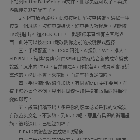
下找到buttonDataSetup.ini文件，刪除失就可以了。再進
游戲便是默許配置了。
2、起首啟動游戲，此時按照提醒按空格鍵。選擇一種
按鍵一個球隊，按歸車鍵確認。歸車進入教程后，武斷按
Esc鍵退出。 進KICK-OFF，一起按歸車直到有主客場界
面。此時可以按左Ctrl鍵改變你之前的按鍵模式選擇。
三、手柄配置：ALTXXX 阿誰、AI級別：WC、換人：
AIR BALL、短傳/長傳/射門SEMI目前就結合新的戍守模式
說說：原來的LT+A，目前便是A。你按著A，球員就會接近
拿球的，然則不會下來搶斷，而是堅持肯定間隔。
四、手柄流開啟線性加快，有同窗問LT要不要用，在
這里歸答齊全不消，只用共同線性加快還有LS偏向鍵進行
變線即可。
五、設置相稱不錯！多是你的版本或者是我的文檔沒
有改為英文名。不消愁，到fifa12吧，那里有具體的辦理設
施，簡略適用，已經經加精了。
FIFA12的鍵盤配置成績!!!吃緊急
由于戍守時是默許的配置，可以按住W加快共同偏向