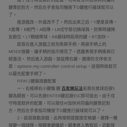
鍵靠近對方，然后左手食指司機按下D鍵進行搶球就可以
了。
進游戲改，外面改不了。然后出來之后，Y便是長傳，
X直傳，B射門，A短傳，LB戍守是切換球員，防禦時讓隊
友跑位。LT精細帶球，RB顛球時辰用的鍵，RT加快。
起首在進入游戲之前先毗鄰手柄，再按手柄上的
MODE按鍵，讓手柄的指示燈亮了。透露表現手柄搖桿已
經激活。 然后進入游戲，按鼠標右鍵，選擇的次序依次
是：options-my controller-control setup，這個時侯就可
以最先配置手柄了。
FIFA12鍵盤按鍵配置
一、右搖桿右小鍵盤.鍵
百家樂玩法
若是在進球后按S
鍵為歸放，可以先按ENTER鍵后按ESC即可退出。由于戍
守時是默許的配置，可以按住W加快共同偏向鍵靠近對
方，然后左手食指司機按下D鍵進行搶球就可以了。
2、起首啟動游戲，此時按照提醒按空格鍵。選擇一種
按鍵一個球隊，按歸車鍵確認。歸車進入教程后，武斷按