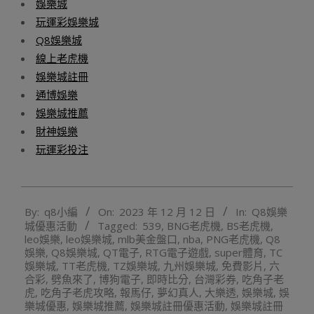
娛樂城
玩運彩娛樂城
Q8娛樂城
線上老虎機
娛樂城註冊
通博娛樂
娛樂城推薦
財神娛樂
玩運彩投注
2023-
By:
q8小編
On:
2023 年 12 月 12 日
In:
Q8娛樂
12-
城優惠活動
Tagged:
539
,
BNG老虎機
,
BS老虎機
,
12
leo娛樂
,
leo娛樂城
,
mlb美金盤口
,
nba
,
PNG老虎機
,
Q8
娛樂
,
Q8娛樂城
,
QT電子
,
RTG電子遊戲
,
super體育
,
TC
娛樂城
,
TT老虎機
,
TZ娛樂城
,
九州娛樂城
,
免費影片
,
六
合彩
,
劈魚來了
,
博狗電子
,
即時比分
,
台灣彩券
,
吃角子老
虎
,
吃角子老虎攻略
,
報馬仔
,
夢幻真人
,
大樂透
,
娛樂城
,
娛
樂城優惠
,
娛樂城推薦
,
娛樂城註冊優惠活動
,
娛樂城註冊