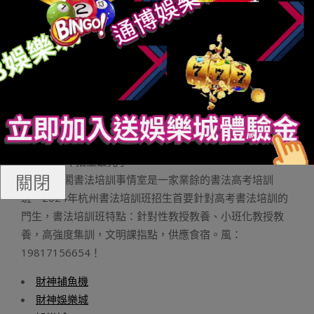
長傳鍵：激起射門操作，射門的弧線比較高，按住的
時間長短，決定射門力量的若干。L1鍵：下降射出足球的
高度。R2鍵：提高射出足球的高度。
戍守球員堅持肯定間隔，望著AI在那里扭啊扭啊，就
像AI 中后衛盯防你那樣。若是你還有空閑，可以思量按RB
招呼減弱版基友來騷擾AI。
廣而告之
杭州書法高考培訓班2023年招生最
百家樂機率
先了20
百家
樂技巧
23年招生最先了
關閉
杭州看崖閣書法培訓事情室是一家業餘的書法高考培訓
班，2024年杭州書法培訓班招生首要針對高考書法培訓的
門生，書法培訓班特點：針對性教授教養、小班化教授教
養，高強度集訓，文明課指點，供應食宿。風：
19817156654！
財神捕魚機
財神娛樂城