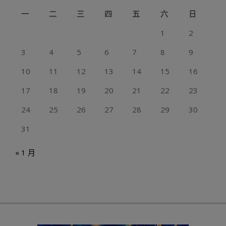
一
二
三
四
五
六
日
1
2
3
4
5
6
7
8
9
10
11
12
13
14
15
16
17
18
19
20
21
22
23
24
25
26
27
28
29
30
31
« 1 月