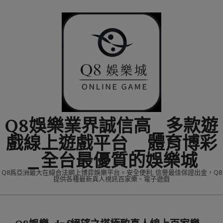
Skip
to
content
Q8娛樂業界誠信高_多款遊
戲線上遊戲平台 _體育博彩
_全台最優質的娛樂城
Q8爲亞洲最大在線合法網上博弈娛樂平台。安全便利, 信譽最佳保證出金，Q8
提供各種最新真人視訊百家樂、電子遊戲
Primary
Navigation