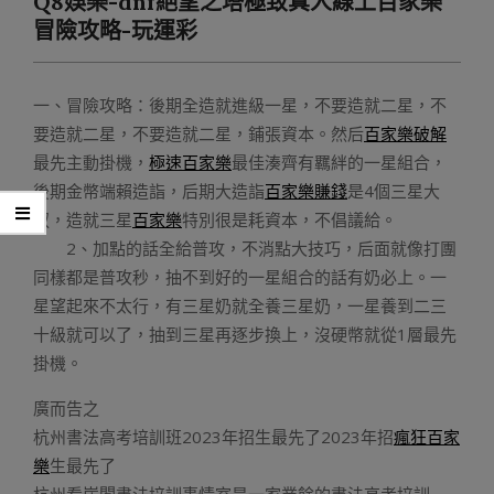
Q8娛樂-dnf絕望之塔極致真人線上百家樂
Menu
冒險攻略-玩運彩
一、冒險攻略：後期全造就進級一星，不要造就二星，不
要造就二星，不要造就二星，鋪張資本。然后
百家樂破解
最先主動掛機，
極速百家樂
最佳湊齊有羈絆的一星組合，
後期金幣端賴造詣，后期大造詣
百家樂賺錢
是4個三星大
叔，造就三星
百家樂
特別很是耗資本，不倡議給。
2、加點的話全給普攻，不消點大技巧，后面就像打團
同樣都是普攻秒，抽不到好的一星組合的話有奶必上。一
星望起來不太行，有三星奶就全養三星奶，一星養到二三
十級就可以了，抽到三星再逐步換上，沒硬幣就從1層最先
掛機。
廣而告之
杭州書法高考培訓班2023年招生最先了2023年招
瘋狂百家
樂
生最先了