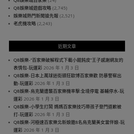
Q8娛樂城百家樂
(24)
Q8娛樂城遊戲攻略
(2,745)
娛樂城熱門新聞搶先報
(2,521)
老虎機攻略
(2,243)
近期文章
Q8娛樂-“百家樂破解程式下載小餛飩皮”王子感謝網友的
表情包-玩運彩
2026 年 1 月 3 日
Q8娛樂-日本上萬球迷街頭狂歐博百家樂歡 防暴警察出
動-玩運彩
2026 年 1 月 3 日
Q8娛樂-烏克蘭遭襲百家樂機率擊:全境停電 基輔停水-玩
運彩
2026 年 1 月 3 日
Q8娛樂-小學生打鬧 媽媽百家樂技巧帶孩子登門道歉被
打-玩運彩
2026 年 1 月 3 日
Q8娛樂-河極速百家樂北新娘邀8名烏克蘭美女當伴娘-玩
運彩
2026 年 1 月 3 日