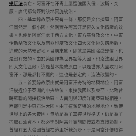
樂玩法
衰亡。阿富汗在汗青上屢遭強國入侵，波斯、突
厥、唐代都曾經對該地實施統治。
四、基本緣故原由只有一條，那便是文化擠壓。阿富
汗固然是一個小國，然則實在阿富汗是恆久文化擠壓的效
果。也便是阿富汗處于西方文化，東方基督教文化，中東
伊斯蘭教文化以及南亞印度教文化四大文化恆久擠壓后，
造成的天然預留地。目前來望，即就是美國強盛幾倍，也
是沒有效的。由於美國作為世界超等大國，也沒法跟世界
四大文化匹敵，這是基本緣故原由。以是世界大國攻打阿
富汗，那是都打不贏的，這也是必定的，沒法改變的。
五、首要緣故原由就是阿富汗奇特的地輿地位，阿富
汗幾近位于亞洲的中央地位，東接我國以及東亞，北臨昔
時蘇聯的間接統治地區，去南則與印度洋南亞區域相連，
西邊則是中東石油大國。由于這類奇特的地輿地位，致使
世界上的各大帝國，無論是為了掌控世界格式，仍是為了
掠取石油資本，都必需對阿富汗實施間接或者直接節制。
曾經有五大強國曾經在這里折戟沉沙，于是阿富汗便取得