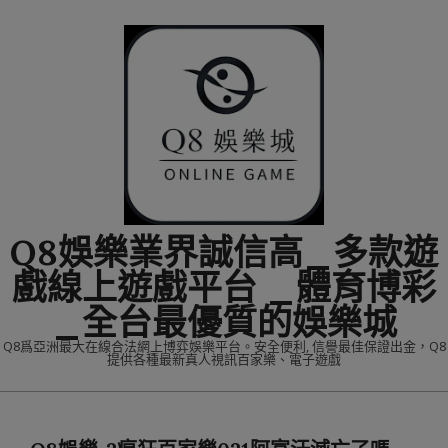
Skip
to
content
Q8娛樂業界誠信高_多款遊
戲線上遊戲平台 _體育博彩
_全台最優質的娛樂城
Q8爲亞洲最大在線合法網上博弈娛樂平台。安全便利, 信譽最佳保證出金，Q8
提供各種最新真人視訊百家樂、電子遊戲
Primary
Navigation