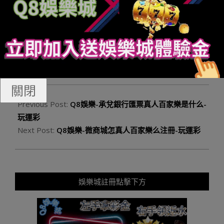
百家樂
,
真人遊戲
,
瞇牌百家樂
,
線上玩運彩
,
線上真人
,
線
上老虎機
,
線上遊戲
,
美金盤
,
老虎機
,
老虎機中獎
,
老虎機
必勝法
,
老虎機攻略
,
老虎機機率
,
老虎機玩法
,
老虎機破
解
,
老虎機簡介
,
老虎機規則
,
職棒
,
角子機玩法
,
角子老虎
機
,
角子老虎機技巧
,
角子老虎機玩法
,
角子老虎機規則
,
財
神娛樂
,
財神娛樂城
,
賓果賓果
,
贏家娛樂城
,
通博娛樂城
,
運動彩券分析
,
運動彩卷
,
金合發娛樂城
,
鑫寶體育
,
電子遊
戲
,
電競
,
體育博彩
,
體育彩券
,
體育彩票
關閉
Previous Post:
Q8娛樂-承兌銀行匯票真人百家樂是什么-
玩運彩
Next Post:
Q8娛樂-微商城怎真人百家樂么注冊-玩運彩
娛樂城註冊點擊下方