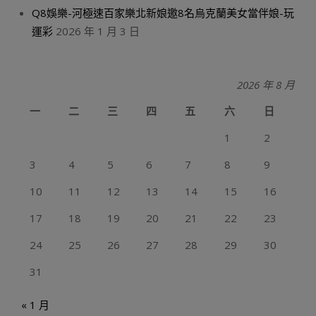
Q8娛樂-河極速百家樂北新娘邀8名烏克蘭美女當伴娘-玩
運彩
2026 年 1 月 3 日
2026 年 8 月
一
二
三
四
五
六
日
1
2
3
4
5
6
7
8
9
10
11
12
13
14
15
16
17
18
19
20
21
22
23
24
25
26
27
28
29
30
31
« 1 月