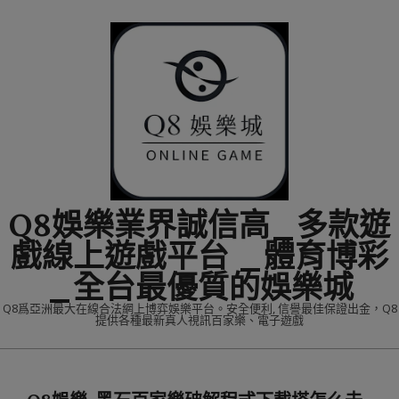
Skip
to
content
Q8娛樂業界誠信高_多款遊
戲線上遊戲平台 _體育博彩
_全台最優質的娛樂城
Q8爲亞洲最大在線合法網上博弈娛樂平台。安全便利, 信譽最佳保證出金，Q8
提供各種最新真人視訊百家樂、電子遊戲
Primary
Navigation