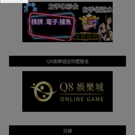
Q8娛樂城送你體驗金
分類