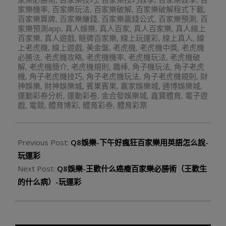
家樂機率
,
百家樂玩法
,
百家樂破解
,
百家樂破解程式下載
,
百家樂算牌
,
百家樂賺錢
,
百家樂贏錢公式
,
百家樂預測
,
百
家樂預測app
,
真人娛樂
,
真人百家
,
真人百家樂
,
真人線上
百家樂
,
真人遊戲
,
瞇牌百家樂
,
線上玩運彩
,
線上真人
,
線
上老虎機
,
線上遊戲
,
美金盤
,
老虎機
,
老虎機中獎
,
老虎機
必勝法
,
老虎機攻略
,
老虎機機率
,
老虎機玩法
,
老虎機破
解
,
老虎機簡介
,
老虎機規則
,
職棒
,
角子機玩法
,
角子老虎
機
,
角子老虎機技巧
,
角子老虎機玩法
,
角子老虎機規則
,
財
神娛樂
,
財神娛樂城
,
賓果賓果
,
贏家娛樂城
,
通博娛樂城
,
運動彩券分析
,
運動彩卷
,
金合發娛樂城
,
鑫寶體育
,
電子遊
戲
,
電競
,
體育博彩
,
體育彩券
,
體育彩票
Previous Post:
Q8娛樂-下午好瘋狂百家樂用英語怎么說-
玩運彩
Next Post:
Q8娛樂-王歡什么癌癥百家樂必勝術（王歡生
的什么病）-玩運彩