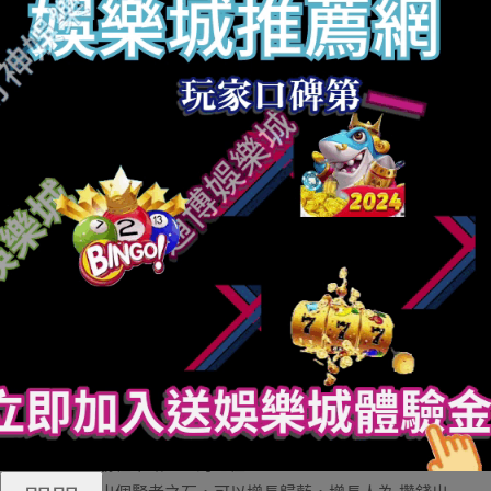
用波比，然則沒用過AD波比，作為AD的話就慣例出裝唄，
攻速/水銀/忍者鞋，依環境定。吸血仗，黃叉，小冰錘，后
期合飲血，紅叉，大冰錘，其實不行來件狂徒。
在平等程度的環境下，鋼鐵的錢，只能靠A兵.AP的打
法，咱們不克不及只望結果，得思量操作性。AP類的出裝
線路：CD鞋 雙多蘭戒 冥火 險惡圣杯 之后可以出2件防
裝。300AP的鋼鐵，已經經很恐懼了。你得保障繼續作戰
本領。
ad出裝，出好鞋子，第一件三項打出成噸危險。第二
件可以思量出冰錘或者狂徒，也能夠持續出輸入科技槍。
第三件出藍盾，第四件無絕，第五件出飲血或者者電刀，
紅叉。
波比出AD裝的晉升比AP裝要高，選擇一些半肉的輸入
裝是最佳的，黑切 三項 冰拳頭 偉人九甲等等。
從實踐下去說，波比是個周全好漢，能上單，能幫
助，能打野，能中單，能AP，能AD，甚至，配個暴力的幫
助，可以勝任下路ADC的地位。