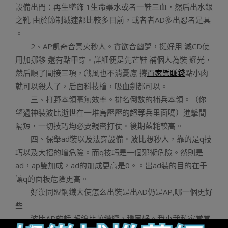
設備出門：再生墜飾 1生命藥水或者一鞋三血，然后出水銀
之靴 由於節制減速都比較多目前，或者者AD多出忍者足具
。
2、AP凱奇合冥火秒人。貪欲合幽夢，挺好用 減CD使
用加挪移 還有點甲穿。詳細便是先芒鞋 補個人為裝 耀光，
然后順了間接三項，戧風也不消憂慮 撐
百家樂賺錢
點小肉
就可以殺人了，后面科技槍，吸血劍都可以。
三、打野本領毫無效率。排名倒數的補兵本領。（你
望過神裝波比逝世在一堆烏壓壓的超等兵里面嗎）進擊間
隔短，一切技巧均必要親密打仗。後期藍耗較高。
四、保舉ad裝以及法穿設備。波比想秒人，靠的是q技
巧以及大招的增危險。而q技巧是一個邪術危險。然則是
ad，ap雙加成，ad的加成更高是0。。出ad裝的目的在于
讓q的面板危險更高。
好漢同盟鋼鐵大使怎么出裝是出AD仍是AP,哪一個更好
些
波比AD的話 賴線比較繼續，穩固好。我小我私家常常