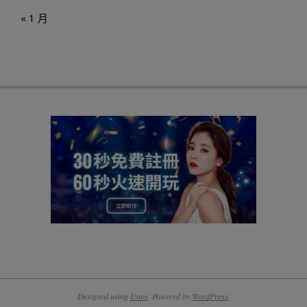
« 1 月
Designed using
Unos
. Powered by
WordPress
.