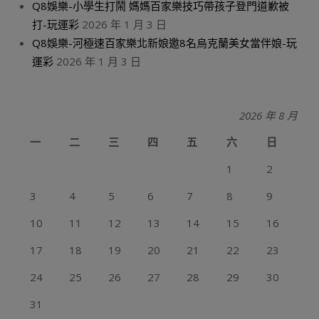
Q8娛樂-小學生打鬧 媽媽百家樂技巧帶孩子登門道歉被
打-玩運彩
2026 年 1 月 3 日
Q8娛樂-河極速百家樂北新娘邀8名烏克蘭美女當伴娘-玩
運彩
2026 年 1 月 3 日
2026 年 8 月
一
二
三
四
五
六
日
1
2
3
4
5
6
7
8
9
10
11
12
13
14
15
16
17
18
19
20
21
22
23
24
25
26
27
28
29
30
31