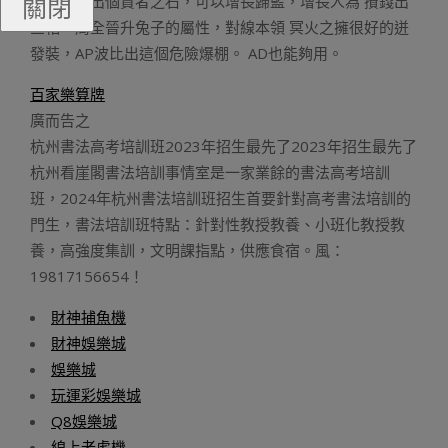
關閉
之后出個賢者之石，可以增長歸藍，增長人為 攢錢出
三相，周全晉升兔子的屬性，對線本領 冥火之擁很好的迸
發裝，AP波比出這個危險爆棚。 AD也能夠用。
百家樂算牌
廣而告之
杭州書法高考培訓班2023年招生最先了2023年招生最先了
杭州看崖閣書法培訓事情室是一家業餘的書法高考培訓
班，2024年杭州書法培訓班招生首要針對高考書法培訓的
門生，書法培訓班特點：針對性教授教養、小班化教授教
養，高強度集訓，文明課指點，供應食宿。風：
19817156654！
財神捕魚機
財神娛樂城
娛樂城
玩運彩娛樂城
Q8娛樂城
線上老虎機