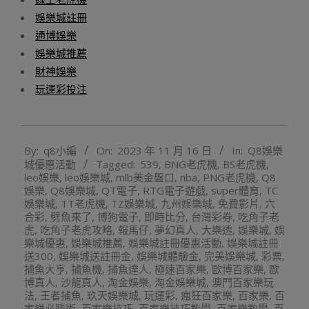
娛樂城註冊
通博娛樂
娛樂城推薦
財神娛樂
玩運彩投注
2023-
By:
q8小編
On:
2023 年 11 月 16 日
In:
Q8娛樂
11-
城優惠活動
Tagged:
539
,
BNG老虎機
,
BS老虎機
,
16
leo娛樂
,
leo娛樂城
,
mlb美金盤口
,
nba
,
PNG老虎機
,
Q8
娛樂
,
Q8娛樂城
,
QT電子
,
RTG電子遊戲
,
super體育
,
TC
娛樂城
,
TT老虎機
,
TZ娛樂城
,
九州娛樂城
,
免費影片
,
六
合彩
,
劈魚來了
,
博狗電子
,
即時比分
,
台灣彩券
,
吃角子老
虎
,
吃角子老虎攻略
,
報馬仔
,
夢幻真人
,
大樂透
,
娛樂城
,
娛
樂城優惠
,
娛樂城推薦
,
娛樂城註冊優惠活動
,
娛樂城註冊
送300
,
娛樂城送註冊金
,
娛樂城體驗金
,
完美娛樂城
,
彩票
,
捕魚大亨
,
捕魚機
,
捕魚達人
,
極速百家樂
,
歐博百家樂
,
歐
博真人
,
沙龍真人
,
淘金娛樂
,
淘金娛樂城
,
澳門百家樂玩
法
,
王者捕魚
,
玖天娛樂城
,
玩運彩
,
瘋狂百家樂
,
百家樂
,
百
家樂必勝術
,
百家樂技巧
,
百家樂技巧教學
,
百家樂教學
,
百