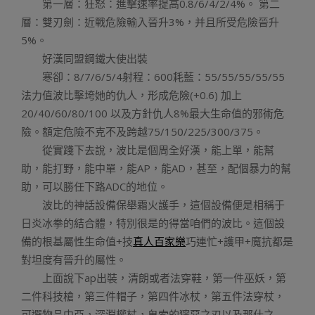
第一層：狂怒：進擊速率提高0.8/6/4/2/4%。 第二
層：雙刃劍：近戰危險輸入晉升3%，并且所受危險晉升
5%。
好漢同盟鋼鐵大使出裝
寒卻：8/7/6/5/4射程：600耗藍：55/55/55/55/55
法力值波比擊垮她的仇人，形成危險(+0.6) 加上
20/40/60/80/100 以及方針仇人8%最大生命值的邪術危
險。額定危險不克不及跨越75/150/225/300/375。
從實踐下去說，波比是個周全好漢，能上單，能幫
助，能打野，能中單，能AP，能AD，甚至，配個暴力的幫
助，可以勝任下路ADC的地位。
波比的神話設備保舉霜火護手，這個設備便是相稱于
日炎冰拳的結合體，特別很是的得當咱們的波比。這個設
備的根基屬性生命值+技
真人百家樂
巧連忙+護甲+魔抗都是
對坦度有晉升的屬性。
上面說下ap出裝，清朗或者法穿鞋，第一件巫妖，第
二件科技槍，第三件帽子，第四件冰杖，第五件法穿杖，
可選物品中亞，深淵權杖，鬼索的獰惡之刃以及那什之