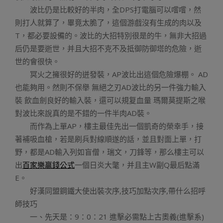
波比仍是比較好的半肉，全DPS打電腦可以嚐嚐，然
則打人就算了，畢竟太脆了，這個游戲沒有生成的肉以及
T，都必要設備的。波比的大招特別很是的牛，無非大招過
后仍是要逝世，并且大招不克不及抵御防御塔的危險，逝
世的會很快。
冥火之擁很好的迸發裝，AP波比出這個危險爆棚。 AD
也能夠用。然則不保舉 無絕之刃AD波比的另一件強力輸入
裝 飲血劍良好的輸入裝，還可以規复血量 瑪爾莫提斯之喉
對波比來說真的是不錯的一件半肉AD裝。
而作為上單AP，樓主最佳先出一個凱奇的榮幸手，接
著補吸血槍，若是刷兵對線順遂的話，並且對面上單，打
野，都是AD輸入列如盲僧，瑞文，刀鋒等，那么樓主可以
出
百家樂贏錢公式
一個日炎大氅，并且主W副Q最后點滿
E。
好漢同盟鋼鐵大使出裝次序,技巧加點次序,帶什么招呼
師技巧
一、先天是：9：0：21 進擊必需點上古奧義(進擊系)