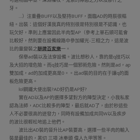
牙。
…）注重疊BUFF以及堅持BUFF，面臨AD的時辰很樞
紐。出裝：這個好漢我真的特別很是特別很是不認識，也
玩欠好，準則上應當因此半肉型AP（參考上單石頭可能會
比較好，然則要在設備線路中參加耀光-三相之力，這是波
比的量變裝之
瞇牌百家樂
一。
保舉ad裝以及法穿設備。波比想秒人，靠的是q技巧以
及大招的增危險。而q技巧是一個邪術危險。然則是ad，ap
雙加成，ad的加成更高是0。。出ad裝的目的在于讓q的面
板危險更高。
lol鋼鐵大使出裝?AD好仍是AP好?
實在AD以及AP的選擇多望對方的陣型決定，小我私家
認為法師，ADC比較多的陣型，最后就AD了，由於秒這些
人不必要很高的迸發力，同時有設備加成共同W以及疾步
的波比很輕松地追上他們。
波比出AD裝的晉升比AP裝要高，選擇一些半肉的輸入
裝是最佳的，黑切 三項 冰拳頭 偉人九甲等等。