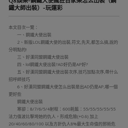
Q8娛樂-鋼鐵大使瘋狂百家樂怎么出裝（鋼
Menu
鐵大師出裝）-玩運彩
本文目次一覽：
一、鋼鐵大使出裝
2、新版LOL鋼鐵大使的出裝,符文,先天,都怎么搞,說的
分明點的!
三、好漢同盟鋼鐵大使出裝
四、lol鋼鐵大使出裝?AD好仍是AP好?
五、好漢同盟鋼鐵大使出裝次序,技巧加點次序,帶什么
招呼師技巧
6、好漢同盟鋼鐵大使怎么出裝是出AD仍是AP,哪一個
更好些
鋼鐵大使出裝
寒卻：8/7/6/5/4射程：600耗藍：55/55/55/55/55
法力值波比擊垮她的仇人，形成危險(+0.6) 加上
20/40/60/80/100 以及方針仇人8%最大生命值的邪術危