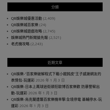
分類
Q8娛樂城優惠活動
(2,409)
Q8娛樂城百家樂
(24)
Q8娛樂城遊戲攻略
(2,745)
娛樂城熱門新聞搶先報
(2,521)
老虎機攻略
(2,243)
近期文章
Q8娛樂-“百家樂破解程式下載小餛飩皮”王子感謝網友的
表情包-玩運彩
2026 年 1 月 3 日
Q8娛樂-日本上萬球迷街頭狂歐博百家樂歡 防暴警察出
動-玩運彩
2026 年 1 月 3 日
Q8娛樂-烏克蘭遭襲百家樂機率擊:全境停電 基輔停水-玩
運彩
2026 年 1 月 3 日