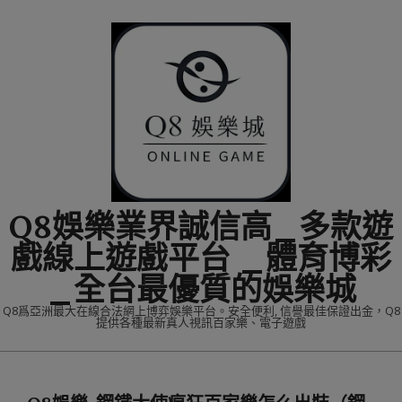
Skip
to
content
Q8娛樂業界誠信高_多款遊
戲線上遊戲平台 _體育博彩
_全台最優質的娛樂城
Q8爲亞洲最大在線合法網上博弈娛樂平台。安全便利, 信譽最佳保證出金，Q8
提供各種最新真人視訊百家樂、電子遊戲
Primary
Navigation