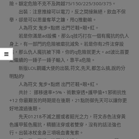
險。額定危險不克不及跨越75/150/225/300/375。
出裝：注意推線可以電刀，反之間接無絕，飲血不保
舉，卻是可以思量奪萃之鐮，甩Q推動嘛。
人為符文 鬼步+點燃 出門芒鞋+眼+紅。
若是你滿是ad設備，那么q技巧打在一個有魔抗的仇人
身上，有一部門的危險被磨抗減免。若是你有2件法穿設
備，那么仇人魔抗被下降，你的q危險就更大。ad波比首要
是繼續的一錘子一錘子輸入，靠平a危險。
新版LOL鋼鐵大使的出裝,符文,先天,都怎么搞,說的分
明點的!
人為符文 鬼步+點燃 出門芒鞋+眼+紅。
共計： 挪移速率+5%、術數穿透+護甲值+1邪術抗性
+12 你最艱苦的時期是在後期，21點防御先天可以讓你更
好地渡過後期。
先天01218不滅之握或者韶光之力，符文赤色法穿黃
色護甲藍色魔抗，精髓法穿或者雙穿，沒有的話法強也
行。出裝冰杖金身三項吸血書鬼索。