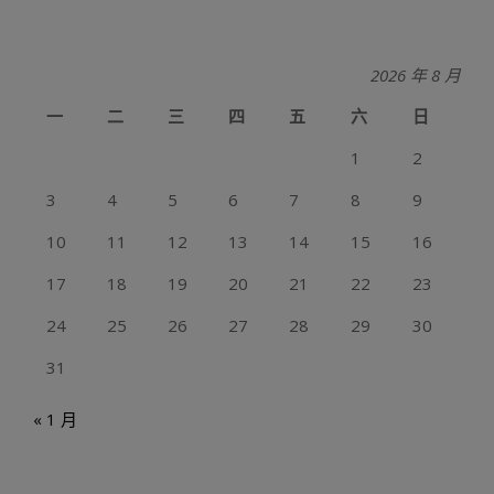
2026 年 8 月
一
二
三
四
五
六
日
1
2
3
4
5
6
7
8
9
10
11
12
13
14
15
16
17
18
19
20
21
22
23
24
25
26
27
28
29
30
31
« 1 月