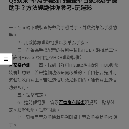
Q8娛樂-華為手機如何連接華百家樂為手機
Menu
助手？方法經驗供你參考-玩運彩
一、在pc端下載裝置好華為手機助手，并啟動華為手機助
手。
2、用數據線毗鄰電腦以及華為手機。
三、在華為手機配置的搜刮中輸出HDB，選擇第二個
【許可Hisuite經由過程HDB毗鄰裝備】
百家樂預測
四、找到【許可Hisuite經由過程HDB毗鄰
裝備】功效。若是這個功效是開啟著的，咱們必要先封閉
這個功效再關上。若是這個功效是封閉的，咱們關上這個
功效即可。
五、點擊確定。
6、這時候電腦上會浮
百家樂必勝術
現提醒，點擊確
定。點擊毗鄰。點擊同意。
七、到這里華為手機就勝利毗鄰上華為手機助手PC端
了。