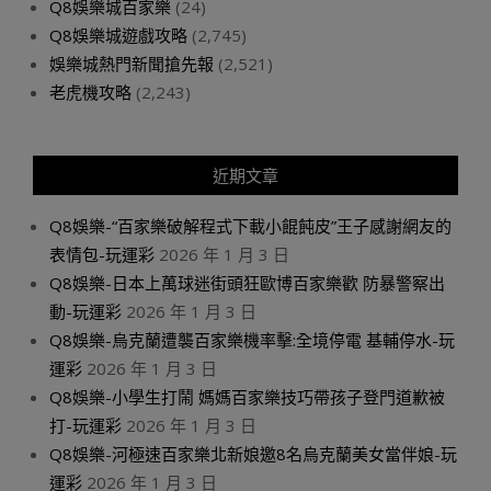
Q8娛樂城百家樂
(24)
Q8娛樂城遊戲攻略
(2,745)
娛樂城熱門新聞搶先報
(2,521)
老虎機攻略
(2,243)
近期文章
Q8娛樂-“百家樂破解程式下載小餛飩皮”王子感謝網友的
表情包-玩運彩
2026 年 1 月 3 日
Q8娛樂-日本上萬球迷街頭狂歐博百家樂歡 防暴警察出
動-玩運彩
2026 年 1 月 3 日
Q8娛樂-烏克蘭遭襲百家樂機率擊:全境停電 基輔停水-玩
運彩
2026 年 1 月 3 日
Q8娛樂-小學生打鬧 媽媽百家樂技巧帶孩子登門道歉被
打-玩運彩
2026 年 1 月 3 日
Q8娛樂-河極速百家樂北新娘邀8名烏克蘭美女當伴娘-玩
運彩
2026 年 1 月 3 日