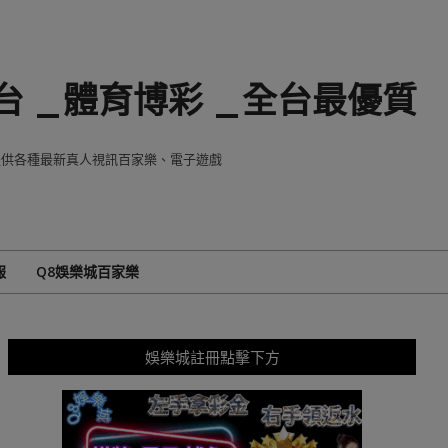
 _體育博彩 _全台最優質
8提供各種最新真人視訊百家樂、電子遊戲
報
Q8娛樂城百家樂
娛樂城註冊點擊下方