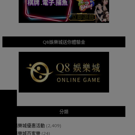
Q8娛樂城送你體驗金
分類
Q8娛樂城優惠活動
(2,409)
Q8娛樂城百家樂
(24)