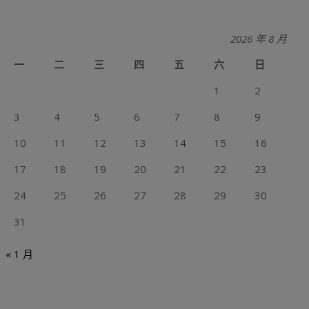
2026 年 8 月
一
二
三
四
五
六
日
1
2
3
4
5
6
7
8
9
10
11
12
13
14
15
16
17
18
19
20
21
22
23
24
25
26
27
28
29
30
31
« 1 月