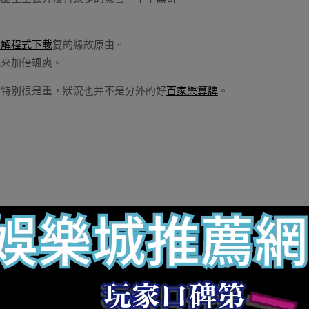
破解程式下載
复的緣故原由。
起來加倍颯爽。
圈特別很是重，狀況也并不是分外的好
百家樂算牌
。