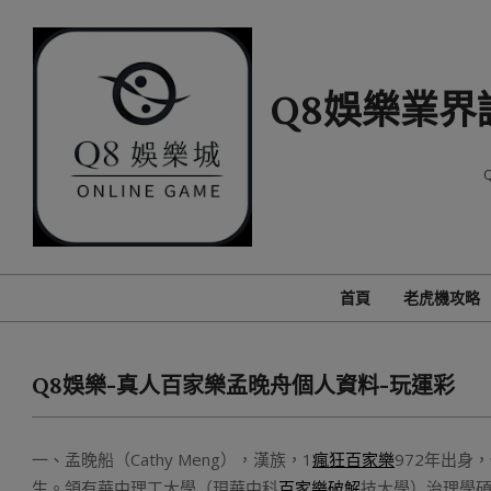
Skip
to
content
Q8娛樂業界
首頁
老虎機攻略
Q8娛樂-真人百家樂孟晚舟個人資料-玩運彩
一、孟晚船（Cathy Meng），漢族，1
瘋狂百家樂
972年出身
生。領有華中理工大學（現華中科
百家樂破解
技大學）治理學