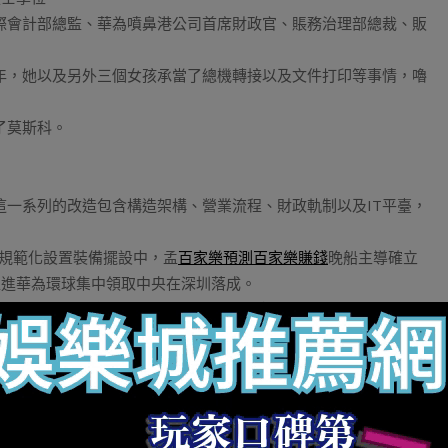
國際會計部總監、華為噴鼻港公司首席財政官、賬務治理部總裁、販
年，她以及另外三個女孩承當了總機轉接以及文件打印等事情，嚕
了莫斯科。
一系列的改造包含構造架構、營業流程、財政軌制以及IT平臺，
。
及規範化設置裝備擺設中，孟
百家樂預測
百家樂賺錢
晚船主導確立
推進華為環球集中領取中央在深圳落成。
更項目，該項目實行能為各級運營構造供應更完美、更準確、更有
理方案。
了董事會及監事會成員名單。名單顯示，孟晚船為新一屆董事會成
晚船出任華為副董事長。
高級法院就“孟晚船案”做出裁決：該案切合“兩重犯法”的引渡規