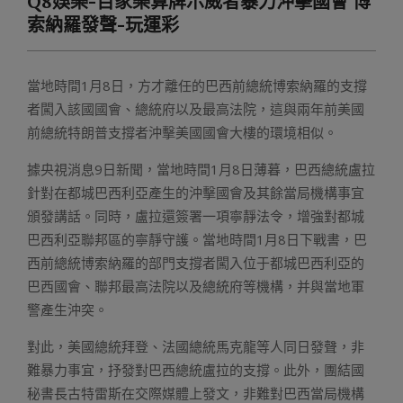
Q8娛樂-百家樂算牌示威者暴力沖擊國會 博
Menu
索納羅發聲-玩運彩
當地時間1月8日，方才離任的巴西前總統博索納羅的支撐
者闖入該國國會、總統府以及最高法院，這與兩年前美國
前總統特朗普支撐者沖擊美國國會大樓的環境相似。
據央視消息9日新聞，當地時間1月8日薄暮，巴西總統盧拉
針對在都城巴西利亞產生的沖擊國會及其餘當局機構事宜
頒發講話。同時，盧拉還簽署一項寧靜法令，增強對都城
巴西利亞聯邦區的寧靜守護。當地時間1月8日下戰書，巴
西前總統博索納羅的部門支撐者闖入位于都城巴西利亞的
巴西國會、聯邦最高法院以及總統府等機構，并與當地軍
警產生沖突。
對此，美國總統拜登、法國總統馬克龍等人同日發聲，非
難暴力事宜，抒發對巴西總統盧拉的支撐。此外，團結國
秘書長古特雷斯在交際媒體上發文，非難對巴西當局機構