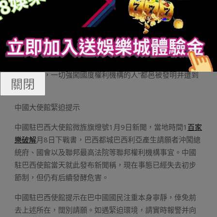
西人平易近的意愿和平易近主機構必需失去尊敬。
對于博索納羅支撐者強闖國度權利機構一事，據媒體稍早
前報道，巴西總統盧拉8日猛烈非難當天產生的巴西前總統
博索納羅支撐者強闖巴西國會、聯邦最高法院以及總統府
等國度權利機構的舉動。盧拉經由過程巴西當局電視臺頒
發聲明說，一切強闖國度權利機構的人“都邑被發明并遭到
關閉
賞罰”。
中國大使館緊迫提示
中國駐巴西大使館微旌旗燈號1月9日新聞，當地時間1
百家
樂破解
月8日下戰書，巴西都城巴西利亞產生請願者沖闖總
統府、國會以及聯邦最高法院等聯邦權利機構事宜。中國
駐巴西使館當天就此發布新聞稱，現在事態已經失去初步
節制，但仍有后續發酵危害。
中國駐巴西使館提示在巴中國國民注重本身寧靜，倖免前
去上述所在，闊別請願。如遇緊迫環境，請實時報警并向