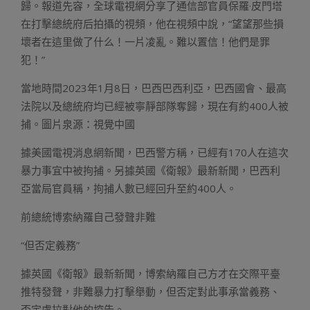
歸。報道先容，全球電視網分享了通信部官員保羅·皮門塔
在打擊總統府后拍攝的視頻，他在視頻中說，“望望那些損
壞者在這里做了什么！一片凌亂。難以置信！他們是罪
犯！”
當地時間2023年1月8日，巴西巴西利亞，巴西國會、最高
法院以及總統府均已經被寧靜部隊奪歸，現在有約400人被
捕。圖片泉源：視覺中國
據美國電視消息網新聞，巴西警方稱，已經有170人在這次
暴力事宜中被拘捕。另據英國《衛報》最新新聞，巴西利
亞當局官員稱，拘捕人數已經回升至約400人。
前總統博索納羅自己發聲非難
“但否定義務”
據英國《衛報》最新新聞，博索納羅自己方才在交際平臺
推特發聲，非難暴力打擊舉動，但否定對此事承當義務、
否定盧拉對他的控告。