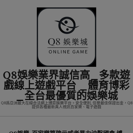
Skip
to
content
Q8娛樂業界誠信高_多款遊
戲線上遊戲平台 _體育博彩
_全台最優質的娛樂城
Q8爲亞洲最大在線合法網上博弈娛樂平台。安全便利, 信譽最佳保證出金，Q8
提供各種最新真人視訊百家樂、電子遊戲
Primary
Navigation