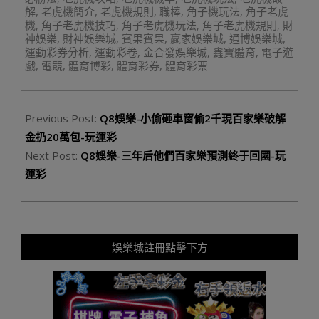
解
,
老虎機簡介
,
老虎機規則
,
職棒
,
角子機玩法
,
角子老虎
機
,
角子老虎機技巧
,
角子老虎機玩法
,
角子老虎機規則
,
財
神娛樂
,
財神娛樂城
,
賓果賓果
,
贏家娛樂城
,
通博娛樂城
,
運動彩券分析
,
運動彩卷
,
金合發娛樂城
,
鑫寶體育
,
電子遊
戲
,
電競
,
體育博彩
,
體育彩券
,
體育彩票
Previous Post:
Q8娛樂-小偷砸車窗偷2千現百家樂破解
金扔20萬包-玩運彩
Next Post:
Q8娛樂-三年后他們百家樂預測終于回國-玩
運彩
娛樂城註冊點擊下方