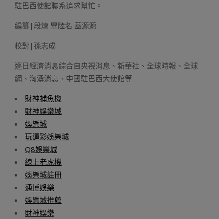
駐巴西使館聯系追求幫忙。
編纂|段煉 畢陸名 蓋源源
校對|孫志成
逐日經濟消息綜合自央視消息、新華社、全球時報、全球
網、洶湧消息、中國駐巴西大使館等
財神捕魚機
財神娛樂城
娛樂城
玩運彩娛樂城
Q8娛樂城
線上老虎機
娛樂城註冊
通博娛樂
娛樂城推薦
財神娛樂