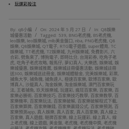
玩運彩投注
2024-
By:
q8小編
On:
2024 年 5 月 27 日
In:
Q8娛樂
05-
城優惠活動
Tagged:
539
,
BNG老虎機
,
BS老虎機
,
27
leo娛樂
,
leo娛樂城
,
mlb美金盤口
,
nba
,
PNG老虎機
,
Q8
娛樂
,
Q8娛樂城
,
QT電子
,
RTG電子遊戲
,
super體育
,
TC
娛樂城
,
TT老虎機
,
TZ娛樂城
,
九州娛樂城
,
免費影片
,
六
合彩
,
劈魚來了
,
博狗電子
,
即時比分
,
台灣彩券
,
吃角子老
虎
,
吃角子老虎攻略
,
報馬仔
,
夢幻真人
,
大樂透
,
娛樂城
,
娛
樂城優惠
,
娛樂城推薦
,
娛樂城註冊優惠活動
,
娛樂城註冊
送300
,
娛樂城送註冊金
,
娛樂城體驗金
,
完美娛樂城
,
彩票
,
捕魚大亨
,
捕魚機
,
捕魚達人
,
極速百家樂
,
歐博百家樂
,
歐
博真人
,
沙龍真人
,
淘金娛樂
,
淘金娛樂城
,
澳門百家樂玩
法
,
王者捕魚
,
玖天娛樂城
,
玩運彩
,
瘋狂百家樂
,
百家樂
,
百
家樂必勝術
,
百家樂技巧
,
百家樂技巧教學
,
百家樂教學
,
百
家樂機率
,
百家樂玩法
,
百家樂破解
,
百家樂破解程式下載
,
百家樂算牌
,
百家樂賺錢
,
百家樂贏錢公式
,
百家樂預測
,
百
家樂預測app
,
真人娛樂
,
真人百家
,
真人百家樂
,
真人線上
百家樂
,
真人遊戲
,
瞇牌百家樂
,
線上玩運彩
,
線上真人
,
線
上老虎機
,
線上遊戲
,
美金盤
,
老虎機
,
老虎機中獎
,
老虎機
必勝法
,
老虎機攻略
,
老虎機機率
,
老虎機玩法
,
老虎機破