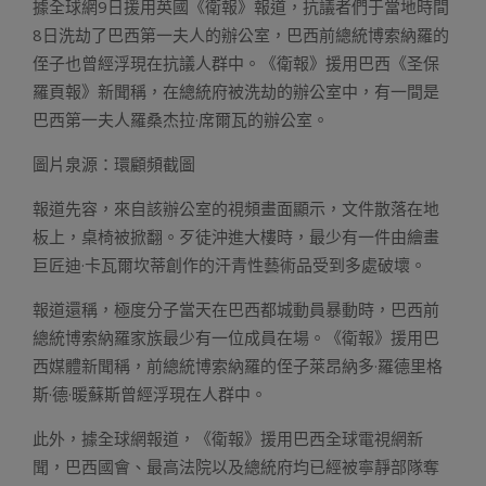
據全球網9日援用英國《衛報》報道，抗議者們于當地時間
8日洗劫了巴西第一夫人的辦公室，巴西前總統博索納羅的
侄子也曾經浮現在抗議人群中。《衛報》援用巴西《圣保
羅頁報》新聞稱，在總統府被洗劫的辦公室中，有一間是
巴西第一夫人羅桑杰拉·席爾瓦的辦公室。
圖片泉源：環顧頻截圖
報道先容，來自該辦公室的視頻畫面顯示，文件散落在地
板上，桌椅被掀翻。歹徒沖進大樓時，最少有一件由繪畫
巨匠迪·卡瓦爾坎蒂創作的汗青性藝術品受到多處破壞。
報道還稱，極度分子當天在巴西都城動員暴動時，巴西前
總統博索納羅家族最少有一位成員在場。《衛報》援用巴
西媒體新聞稱，前總統博索納羅的侄子萊昂納多·羅德里格
斯·德·暖蘇斯曾經浮現在人群中。
此外，據全球網報道，《衛報》援用巴西全球電視網新
聞，巴西國會、最高法院以及總統府均已經被寧靜部隊奪