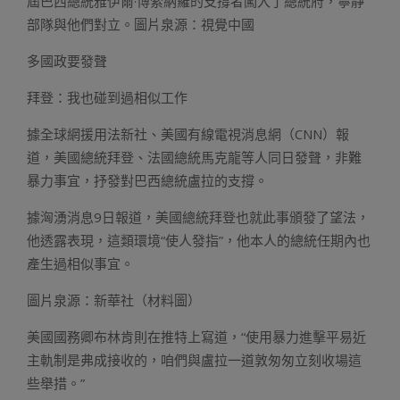
屆巴西總統雅伊爾·博索納羅的支撐者闖入了總統府，寧靜
部隊與他們對立。圖片泉源：視覺中國
多國政要發聲
拜登：我也碰到過相似工作
據全球網援用法新社、美國有線電視消息網（CNN）報
道，美國總統拜登、法國總統馬克龍等人同日發聲，非難
暴力事宜，抒發對巴西總統盧拉的支撐。
據洶湧消息9日報道，美國總統拜登也就此事頒發了望法，
他透露表現，這類環境“使人發指”，他本人的總統任期內也
產生過相似事宜。
圖片泉源：新華社（材料圖）
美國國務卿布林肯則在推特上寫道，“使用暴力進擊平易近
主軌制是弗成接收的，咱們與盧拉一道敦匆匆立刻收場這
些舉措。”