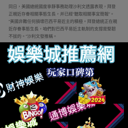
同日，美國總統國度寧靜事務助理沙利文透露表現，拜登
正親近存眷相關事態生長，并已經“聽取相關事宜簡報”。
“美國非難任何損壞巴西平易近主的積極。拜登總統正在親
近存眷事態生長，咱們對巴西平易近主軌制的支撐是堅韌
不拔的。”沙利文發推稱。
據CNN報道，法國總統馬克龍8日在推特發文，聲援巴西總
統盧拉，“巴西人平易近的意愿以及平易近主軌制必需失去
尊敬！盧拉總統可以失去法國無前提的支撐。”
西班牙當局、葡萄牙當局
真人百家樂
也發聲明非難暴力事
宜，西班牙宰衡桑切斯8日發推稱：“我齊全
百家樂技巧
支
撐盧拉，支撐經由過程巴西人平易近自由平易近主選舉發
生的（當局）機構，咱們猛烈非難對巴西國會的打擊，并
呼吁立刻規复平易近主常態。”
此外，當地時間1月8日，團結國秘書長古特雷斯在交際媒
體上發文，非難對巴西當局機構的沖擊舉動。他誇大，巴