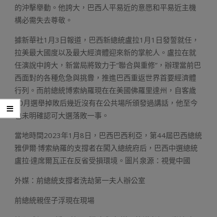
的沖擊舉動。他誇大，巴西人平易近的意愿和平易近主機
構必需失去尊敬。
據新華社1月3日報道，巴西新總統盧拉1月1日發誓就任，
拉美最大國度以及最大經濟體迎來新的掌舵人。盧拉在就
任演說中誇大，新當局將致力于“聯合與重修”，辦理當前巴
西面對的各種危急與挑釁，推進巴西重返世界首要經濟體
行列。而前總統博索納羅現在在美國佛羅里達州，自客歲
10月選舉掉敗后幾近沒有在公共場所頒發過講話，他至今
也未明確認可大選落敗一事。
當地時間2023年1月8日，巴西巴西利亞，第44屆巴西總統
雅伊爾·博索納羅的支撐者在闖入總統府后，巴西中選總統
盧拉·達席爾瓦正在反省受損環境。圖片泉源：視覺中國
外媒：前總統支撐者洗劫第一夫人辦公室
前總統親侄子浮現在現場