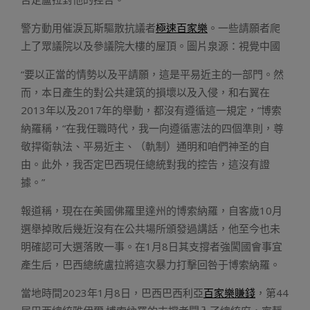
警方動用催淚瓦斯驅散抗議者
極速百家樂
。一些請願者爬
上了眾議院以及參議院大樓的屋頂。圖片泉源：視覺中國
“要以正當的情勢以及平請願，這是平易近主的一部門。然
而，本日產生的對公共建筑的損壞以及入侵，和右翼在
2013年以及2017年的舉動，都沒有遵循這一規定，”博索
納羅稱，“在我任職時代，我一向遵循憲法的四個準則，尊
敬捍衛執法、平易近主、（軌制）通明和咱們神圣的自
由。此外，我否定巴西現任總統對我的控告，這沒有證
據。”
報道稱，現在在美國佛羅里達州的博索納羅，自客歲10月
選舉掉敗后幾近沒有在公共場所頒發過講話，他至今也未
明確認可大選落敗一事。在1月8日其支撐者強闖國會事宜
產生后，巴西總統盧拉將這次暴力打擊回咎于博索納羅。
當地時間2023年1月8日，巴西巴西利亞
百家樂賺錢
，第44