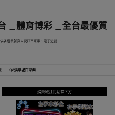
 _體育博彩 _全台最優質
8提供各種最新真人視訊百家樂、電子遊戲
報
Q8娛樂城百家樂
娛樂城註冊點擊下方