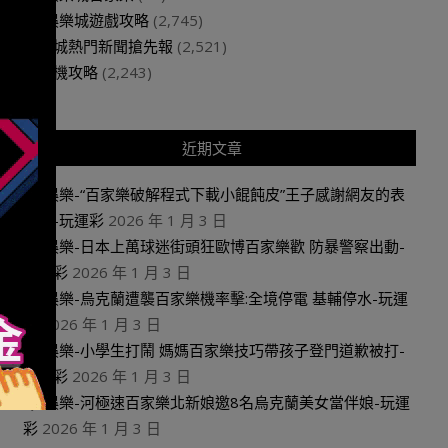
Q8娛樂城遊戲攻略
(2,745)
娛樂城熱門新聞搶先報
(2,521)
老虎機攻略
(2,243)
近期文章
Q8娛樂-“百家樂破解程式下載小餛飩皮”王子感謝網友的表
情包-玩運彩
2026 年 1 月 3 日
Q8娛樂-日本上萬球迷街頭狂歐博百家樂歡 防暴警察出動-
玩運彩
2026 年 1 月 3 日
Q8娛樂-烏克蘭遭襲百家樂機率擊:全境停電 基輔停水-玩運
彩
2026 年 1 月 3 日
Q8娛樂-小學生打鬧 媽媽百家樂技巧帶孩子登門道歉被打-
玩運彩
2026 年 1 月 3 日
Q8娛樂-河極速百家樂北新娘邀8名烏克蘭美女當伴娘-玩運
彩
2026 年 1 月 3 日