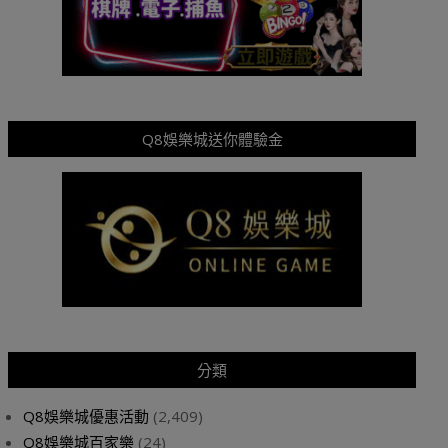
Q8娛樂城送你體驗金
分類
Q8娛樂城優惠活動
(2,409)
Q8娛樂城百家樂
(24)