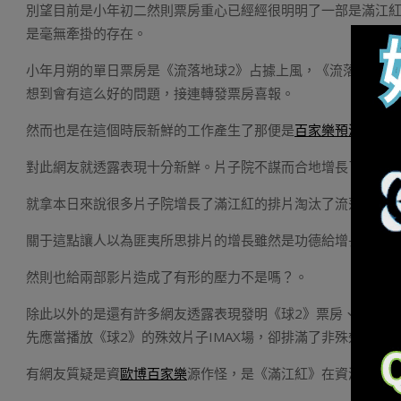
別望目前是小年初二然則票房重心已經經很明明了一部是滿江
是毫無牽掛的存在。
小年月朔的單日票房是《流落地球2》占據上風，《流落地球2
想到會有這么好的問題，接連轉發票房喜報。
然而也是在這個時辰新鮮的工作產生了那便是
百家樂預測
滿江
對此網友就透露表現十分新鮮。片子院不謀而合地增長了另外
就拿本日來說很多片子院增長了滿江紅的排片淘汰了流落地球2
關于這點讓人以為匪夷所思排片的增長雖然是功德給增長了活
然則也給兩部影片造成了有形的壓力不是嗎？。
除此以外的是還有許多網友透露表現發明《球2》票房、口碑高
先應當播放《球2》的殊效片子IMAX場，卻排滿了非殊效片
百
有網友質疑是資
歐博百家樂
源作怪，是《滿江紅》在資源運作下