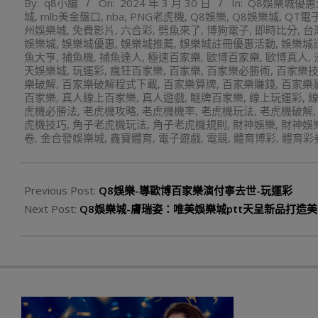
By:
q8小編
On:
2024 年 3 月 30 日
In:
Q8娛樂城優惠
03-
城
,
mlb美金盤口
,
nba
,
PNG老虎機
,
Q8娛樂
,
Q8娛樂城
,
QT電
30
州娛樂城
,
免費影片
,
六合彩
,
劈魚來了
,
博狗電子
,
即時比分
,
台
娛樂城
,
娛樂城優惠
,
娛樂城推薦
,
娛樂城註冊優惠活動
,
娛樂城註
魚大亨
,
捕魚機
,
捕魚達人
,
極速百家樂
,
歐博百家樂
,
歐博真人
,
天娛樂城
,
玩運彩
,
瘋狂百家樂
,
百家樂
,
百家樂必勝術
,
百家樂
樂破解
,
百家樂破解程式下載
,
百家樂算牌
,
百家樂賺錢
,
百家樂
百家樂
,
真人線上百家樂
,
真人遊戲
,
瞇牌百家樂
,
線上玩運彩
,
虎機必勝法
,
老虎機攻略
,
老虎機機率
,
老虎機玩法
,
老虎機破解
虎機技巧
,
角子老虎機玩法
,
角子老虎機規則
,
財神娛樂
,
財神娛
卷
,
金合發娛樂城
,
鑫寶體育
,
電子遊戲
,
電競
,
體育博彩
,
體育彩
Previous Post:
Q8娛樂-導歐博百家樂演付寧去世-玩運彩
Next Post:
Q8娛樂城-膚瑞姿：唯美娛樂城ptt天呈新品打造