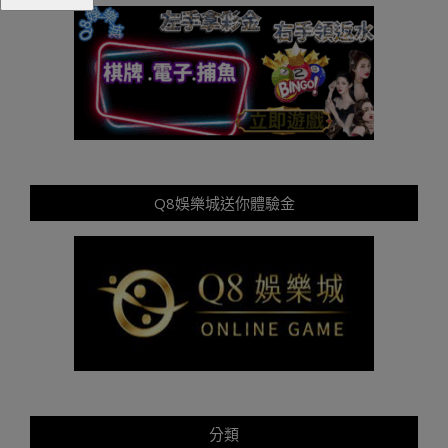
Q8娛樂城送你體驗金
分類