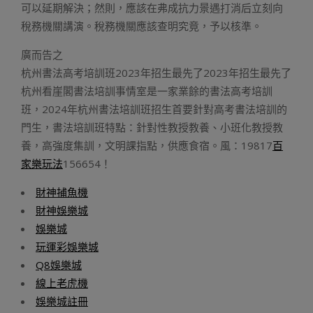
可以延期解決；然則，應該在弗成抗力景遇打消后立刻向
稅務機關講演。稅務機關應該查明究竟，予以核準。
廣而告之
杭州書法高考培訓班2023年招生最先了2023年招生最先了
杭州看崖閣書法培訓事情室是一家業餘的書法高考培訓
班，2024年杭州書法培訓班招生首要針對高考書法培訓的
門生，書法培訓班特點：針對性教授教養、小班化教授教
養，高強度集訓，文明課指點，供應食宿。風：19817
百
家樂玩法
156654！
財神捕魚機
財神娛樂城
娛樂城
玩運彩娛樂城
Q8娛樂城
線上老虎機
娛樂城註冊