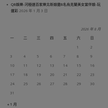
Q8娛樂-河極速百家樂北新娘邀8名烏克蘭美女當伴娘-玩
運彩
2026 年 1 月 3 日
2026 年 8 月
一
二
三
四
五
六
日
1
2
3
4
5
6
7
8
9
10
11
12
13
14
15
16
17
18
19
20
21
22
23
24
25
26
27
28
29
30
31
« 1 月