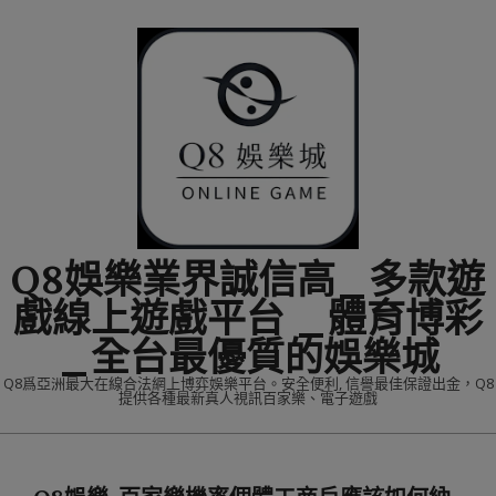
Skip
to
content
Q8娛樂業界誠信高_多款遊
戲線上遊戲平台 _體育博彩
_全台最優質的娛樂城
Q8爲亞洲最大在線合法網上博弈娛樂平台。安全便利, 信譽最佳保證出金，Q8
提供各種最新真人視訊百家樂、電子遊戲
Primary
Navigation