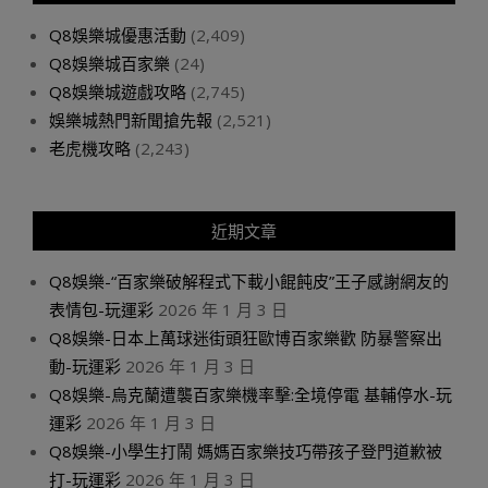
Q8娛樂城優惠活動
(2,409)
Q8娛樂城百家樂
(24)
Q8娛樂城遊戲攻略
(2,745)
娛樂城熱門新聞搶先報
(2,521)
老虎機攻略
(2,243)
近期文章
Q8娛樂-“百家樂破解程式下載小餛飩皮”王子感謝網友的
表情包-玩運彩
2026 年 1 月 3 日
Q8娛樂-日本上萬球迷街頭狂歐博百家樂歡 防暴警察出
動-玩運彩
2026 年 1 月 3 日
Q8娛樂-烏克蘭遭襲百家樂機率擊:全境停電 基輔停水-玩
運彩
2026 年 1 月 3 日
Q8娛樂-小學生打鬧 媽媽百家樂技巧帶孩子登門道歉被
打-玩運彩
2026 年 1 月 3 日