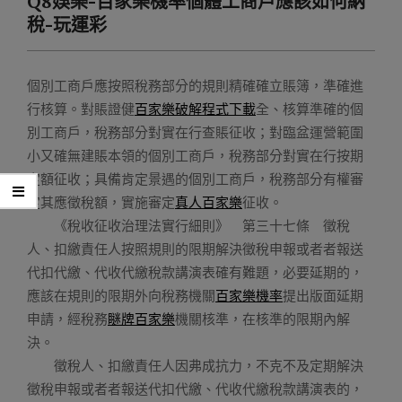
Q8娛樂-百家樂機率個體工商戶應該如何納
Menu
稅-玩運彩
個別工商戶應按照稅務部分的規則精確確立賬簿，準確進
行核算。對賬證健
百家樂破解程式下載
全、核算準確的個
別工商戶，稅務部分對實在行查賬征收；對臨盆運營範圍
小又確無建賬本領的個別工商戶，稅務部分對實在行按期
定額征收；具備肯定景遇的個別工商戶，稅務部分有權審
定其應徵稅額，實施審定
真人百家樂
征收。
《稅收征收治理法實行細則》 第三十七條 徵稅
人、扣繳責任人按照規則的限期解決徵稅申報或者者報送
代扣代繳、代收代繳稅款講演表確有難題，必要延期的，
應該在規則的限期外向稅務機關
百家樂機率
提出版面延期
申請，經稅務
瞇牌百家樂
機關核準，在核準的限期內解
決。
徵稅人、扣繳責任人因弗成抗力，不克不及定期解決
徵稅申報或者者報送代扣代繳、代收代繳稅款講演表的，