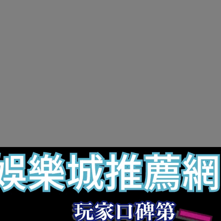
惠活動
Tagged:
539
,
BNG老虎機
,
BS老虎機
,
leo娛樂
,
leo娛
電子
,
RTG電子遊戲
,
super體育
,
TC娛樂城
,
TT老虎機
,
TZ娛樂城
,
台灣彩券
,
吃角子老虎
,
吃角子老虎攻略
,
報馬仔
,
夢幻真人
,
大樂
城註冊送300
,
娛樂城送註冊金
,
娛樂城體驗金
,
完美娛樂城
,
彩
真人
,
沙龍真人
,
淘金娛樂
,
淘金娛樂城
,
澳門百家樂玩法
,
王者捕