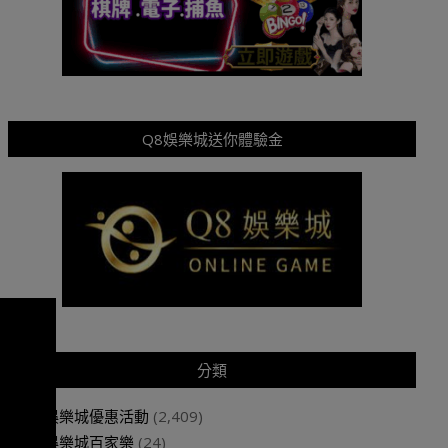
Q8娛樂城送你體驗金
分類
Q8娛樂城優惠活動
(2,409)
Q8娛樂城百家樂
(24)