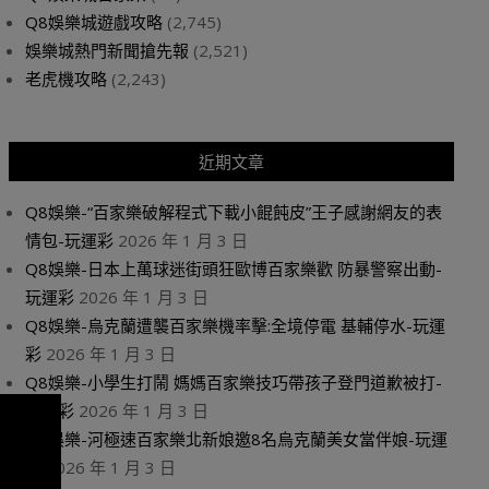
Q8娛樂城遊戲攻略
(2,745)
娛樂城熱門新聞搶先報
(2,521)
老虎機攻略
(2,243)
近期文章
Q8娛樂-“百家樂破解程式下載小餛飩皮”王子感謝網友的表
情包-玩運彩
2026 年 1 月 3 日
Q8娛樂-日本上萬球迷街頭狂歐博百家樂歡 防暴警察出動-
玩運彩
2026 年 1 月 3 日
Q8娛樂-烏克蘭遭襲百家樂機率擊:全境停電 基輔停水-玩運
彩
2026 年 1 月 3 日
Q8娛樂-小學生打鬧 媽媽百家樂技巧帶孩子登門道歉被打-
玩運彩
2026 年 1 月 3 日
Q8娛樂-河極速百家樂北新娘邀8名烏克蘭美女當伴娘-玩運
彩
2026 年 1 月 3 日