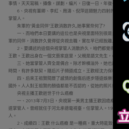
事情，天天寫稿，攝像，謀劃，編片，日復一日，年復一年，
6、央視有董卿、李紅、周濤、倪萍這類魅力四射的美男掌管
掌管人。
朱軍的“黃金同伴”王歡消散許久,她事實奈何了?
一、而咱們本日要講的這位也是央視里面特別很是良好的掌
軍的同伴，消散許久覺得從央視去職，實在早已經脫離人間間
2、要講述的這個央視掌管人消散許久，咱們都覺得她從央視
王歡。王歡出身在一個文藝家庭里，父親是語文先生，母親是
三、她當掌管人齊全是偶合。除才幹橫溢外，她也能靠貴族
時間，有許多默契。隨后片子頻道成立，王歡經沈力保舉進入
四、后來王祖賢閱歷了感情的創傷后逐步隱退娛樂界，自此
國外。人人對王祖賢的顏值都是不否認的，從她的照片就可以
央視主播王歡逝世于什么癌癥
一、2013年7月3日，央視第一美男主播王歡因癌癥作古。 王
道掌管人。曾經就任于河北承德電視臺，任掌管人。1994年
人。
2、成績四：王歡 什么癌癥 是一種病，重大時能致使逝世亡