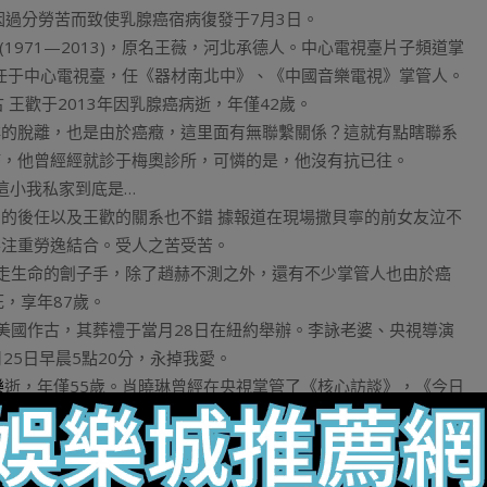
過分勞苦而致使乳腺癌宿病復發于7月3日。
1971—2013)，原名王薇，河北承德人。中心電視臺片子頻道掌
就任于中心電視臺，任《器材南北中》、《中國音樂電視》掌管人。
 王歡于2013年因乳腺癌病逝，年僅42歲。
的脫離，也是由於癌癥，這里面有無聯繫關係？這就有點瞎聯系
癌，他曾經經就診于梅奧診所，可憐的是，他沒有抗已往。
這小我私家到底是…
後任以及王歡的關系也不錯 據報道在現場撒貝寧的前女友泣不
要注重勞逸結合。受人之苦受苦。
生命的劊子手，除了趙赫不測之外，還有不少掌管人也由於癌
死，享年87歲。
在美國作古，其葬禮于當月28日在紐約舉辦。李詠老婆、央視導演
月25日早晨5點20分，永掉我愛。
樂
逝，年僅55歲。肖曉琳曾經在央視掌管了《核心訪談》，《今日
是撒貝寧的伯樂，當初撒貝寧可以或許進入央視，就多虧了肖曉琳
瘤住院做手術，剛規复不久，她又最先事情。后面歸國進入央視