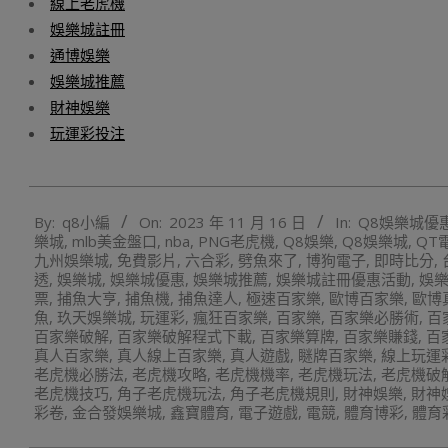
線上老虎機
娛樂城註冊
通博娛樂
娛樂城推薦
財神娛樂
玩運彩投注
2023-
By:
q8小編
On:
2023 年 11 月 16 日
In:
Q8娛樂城優
11-
樂城
,
mlb美金盤口
,
nba
,
PNG老虎機
,
Q8娛樂
,
Q8娛樂城
,
QT
16
九州娛樂城
,
免費影片
,
六合彩
,
劈魚來了
,
博狗電子
,
即時比分
,
透
,
娛樂城
,
娛樂城優惠
,
娛樂城推薦
,
娛樂城註冊優惠活動
,
娛樂
票
,
捕魚大亨
,
捕魚機
,
捕魚達人
,
極速百家樂
,
歐博百家樂
,
歐博
魚
,
玖天娛樂城
,
玩運彩
,
瘋狂百家樂
,
百家樂
,
百家樂必勝術
,
百
百家樂破解
,
百家樂破解程式下載
,
百家樂算牌
,
百家樂賺錢
,
百
真人百家樂
,
真人線上百家樂
,
真人遊戲
,
瞇牌百家樂
,
線上玩運
老虎機必勝法
,
老虎機攻略
,
老虎機機率
,
老虎機玩法
,
老虎機破
老虎機技巧
,
角子老虎機玩法
,
角子老虎機規則
,
財神娛樂
,
財神
彩卷
,
金合發娛樂城
,
鑫寶體育
,
電子遊戲
,
電競
,
體育博彩
,
體育