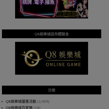
Q8娛樂城送你體驗金
分類
Q8娛樂城優惠活動
(2,409)
Q8娛樂城百家樂
(24)