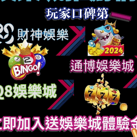
她風俗了把本人當超人，掉臂所有無私地事情。
人，也有像王歡如許顏值以及氣質都很高，卻一向冷靜奉獻的
管人，卻早早脫離了人間間，她便是——王歡。王歡曾經經是朱
。
去職了，沒想到早已經脫離人間，她便是曾經近朱軍的好同伴
一位戲曲演員，她就在如許的家庭陶冶下長大。
身份進入央視。當王歡剛進入央視時，王歡以及朱軍互助了一段
片子頻道，成為那時獨一的女掌管人。
之后在娛樂界中卻很少有她的新聞，而她遙赴她國，常年假寓在
望出她年青的時辰真的黑白常摩登。
歡(1971—2013)，原名王薇，河北承德人。中心電視臺片子頻
最先就任于中心電視臺，任《器材南北中》、《中國音樂電視》掌管
，必需引發器重 成績五：王歡是什么癌作古的 她是子宮癌！成