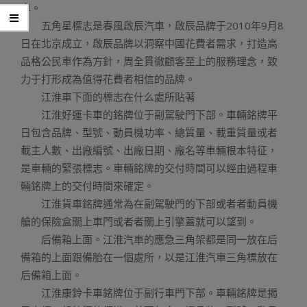
車。
五角星標志是春風啟辰汽車，啟辰品牌于2010年9月8
日在北京成立，啟辰品牌以洞察中國花費者需求，打造高
品格公民車作為方針，周全貫徹顧客至上的服務理念，致
力于打形成為值得花費者相信的品牌。
江淮車下面的標志在什么處所貼著
江淮好運卡車的銘牌位于副駕駛門下部。車輛銘牌平
日包含品牌、型號、動員機功率、總質量、載重質量或者
載主人數、出廠編號、出廠日期、廠名等車輛根本特征，
是車輛的緊張標志。車輛銘牌的交付時間可以經由過程車
輛銘牌上的交付時間來確定。
江淮貨車銘牌通常為在副駕駛門的下部或者者動員機
艙的保險盒關上車門或者者關上引擎蓋就可以望到。
后備箱上面。江淮汽車的應急三角架都是同一放在后
備箱的上面跟備胎在一個處所，以是江淮汽車三角標放在
后備箱上面。
江淮康鈴卡車銘牌位于副行車門下部。車輛銘牌是揭