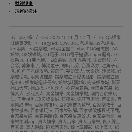
財神娛樂
玩運彩投注
2023-
By:
q8小編
On:
2023 年 11 月 12 日
In:
Q8娛樂
11-
城優惠活動
Tagged:
539
,
BNG老虎機
,
BS老虎機
,
12
leo娛樂
,
leo娛樂城
,
mlb美金盤口
,
nba
,
PNG老虎機
,
Q8
娛樂
,
Q8娛樂城
,
QT電子
,
RTG電子遊戲
,
super體育
,
TC
娛樂城
,
TT老虎機
,
TZ娛樂城
,
九州娛樂城
,
免費影片
,
六
合彩
,
劈魚來了
,
博狗電子
,
即時比分
,
台灣彩券
,
吃角子老
虎
,
吃角子老虎攻略
,
報馬仔
,
夢幻真人
,
大樂透
,
娛樂城
,
娛
樂城優惠
,
娛樂城推薦
,
娛樂城註冊優惠活動
,
娛樂城註冊
送300
,
娛樂城送註冊金
,
娛樂城體驗金
,
完美娛樂城
,
彩票
,
捕魚大亨
,
捕魚機
,
捕魚達人
,
極速百家樂
,
歐博百家樂
,
歐
博真人
,
沙龍真人
,
淘金娛樂
,
淘金娛樂城
,
澳門百家樂玩
法
,
王者捕魚
,
玖天娛樂城
,
玩運彩
,
瘋狂百家樂
,
百家樂
,
百
家樂必勝術
,
百家樂技巧
,
百家樂技巧教學
,
百家樂教學
,
百
家樂機率
,
百家樂玩法
,
百家樂破解
,
百家樂破解程式下載
,
百家樂算牌
,
百家樂賺錢
,
百家樂贏錢公式
,
百家樂預測
,
百
家樂預測app
,
真人娛樂
,
真人百家
,
真人百家樂
,
真人線上
百家樂
,
真人遊戲
,
瞇牌百家樂
,
線上玩運彩
,
線上真人
,
線