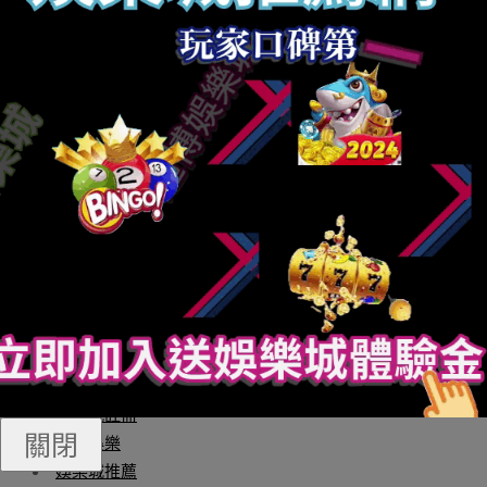
廣而告之
杭州書法高考培訓班2023年招生最先了2023年招生最先了
杭州看崖閣書法培訓事情室是一家業餘的書法高考培訓
班，2024年杭州書法培訓班招生首要針對高考書法培訓的
門生，書法培訓班特點：
百家樂破解
針對性教授教養、小
班化教授教養，高強度集訓，文明課指點，供應食宿。
風：19817156654！
財神捕魚機
財神娛樂城
娛樂城
玩運彩娛樂城
Q8娛樂城
線上老虎機
娛樂城註冊
關閉
通博娛樂
娛樂城推薦