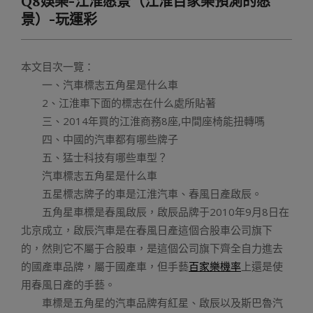
Q8娛樂-江淮愿景（江淮百家樂預測的愿
Menu
景）-玩運彩
本文目次一覽：
一、汽車標志五角星是什么車
2、江淮車下面的標志在什么處所貼著
三、2014年買的江淮商務8座,中間座椅能扭轉嗎
四、中國的汽車都有哪些牌子
五、猛士科技有哪些車型？
汽車標志五角星是什么車
五星標志牌子的車是江淮汽車、春風日產啟辰。
五角星車標是春風啟辰，啟辰品牌于2010年9月8日在
北京成立，啟辰汽車是在春風日產這個合股車公司旗下
的，然則它不屬于合股車，是這個公司旗下齊全自力進去
的國產車品牌，屬于國產車，但手藝
百家樂機率
上還是使
用春風日產的手藝。
車標是五角星的汽車品牌有紅星、啟辰以及斯巴魯汽