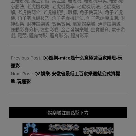
上老虎機
,
線上遊戲
,
美金盤
,
老虎機
,
老虎機中獎
,
老虎機
必勝法
,
老虎機攻略
,
老虎機機率
,
老虎機玩法
,
老虎機破
解
,
老虎機簡介
,
老虎機規則
,
職棒
,
角子機玩法
,
角子老虎
機
,
角子老虎機技巧
,
角子老虎機玩法
,
角子老虎機規則
,
財
神娛樂
,
財神娛樂城
,
賓果賓果
,
贏家娛樂城
,
通博娛樂城
,
運動彩券分析
,
運動彩卷
,
金合發娛樂城
,
鑫寶體育
,
電子遊
戲
,
電競
,
體育博彩
,
體育彩券
,
體育彩票
Previous Post:
Q8娛樂-mice是什么意極速百家樂思-玩
運彩
Next Post:
Q8娛樂-安徽省最低工百家樂贏錢公式資標
準-玩運彩
娛樂城註冊點擊下方