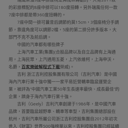
的彩旅標配的8座中排可以180度扭轉。另外瑞風任何一款
7座中排都是帶360度扭轉的。
7座中間一排可曩昔后調節約莫15cm，3個座椅分手調
節，靠違角度可以調節2檔，5座的第二排分許多版本，大
部門不克不及前后調。
中國的汽車都有哪些牌子
上海汽車工業(集團)(合股品牌以及自立品牌有上海通
用，上海民眾，上汽通用五菱，上汽依維柯，上海申沃，
名爵，
百家樂破解程式下載
榮威)。
吉利 浙江吉利控股集團有限公司（吉利汽車）是中國
海內汽車行業十強中獨一一家平易近營轎車臨盆運營企
業，被評為“中國汽車工業50年生長速率最快、成長最佳”的
企業，躋身于海內汽車行業十強。
吉利（Geely）吉利汽車創建于1986年，是中國汽車
品牌，首要臨盆越野車、轎車等車型，吉利集團總部設在
杭州，吉利汽車所屬公司浙江吉利控股集團自2012年初次
進入《財富》世界500強榜單以來，吉利控股集團已經延續