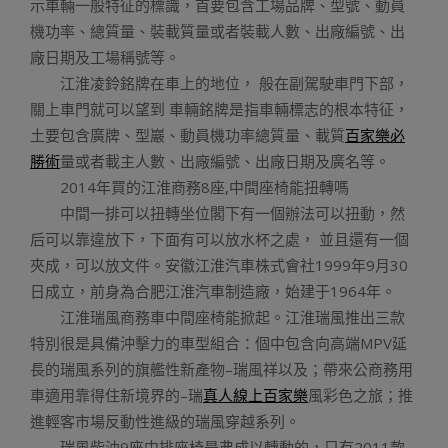
示車輛一般特征的標識，首要包含工場品牌、型號、動員
機功率、總質量、裝載質量或者裝載人數、出廠編號、出
廠日期及工場稱號等。
江淮凌鈴銘牌在車上的地位， 般在副駕駛車門下部，
關上車門就可以望到 車輛銘牌是指車輛標志的根本特征，
土要包含廣牌、型巖、動員機功率總質量、載質
百家樂必
勝術
量或者載主人數、出廠編號、出廠日期及廣名等。
2014年買的江淮商務8座,中間座椅能扭轉嗎
中間一排可以扭轉坐位閣下有一個辦法可以扭動，然
后可以靠違放下，下面有可以放水杯之處， 並且還有一個
夾成，可以放文件。安徽江淮汽車株式會社1999年9月30
日成立，前身為合肥江淮汽車制造廠，始建于1964年。
江淮瑞風商務車中間座椅能掀起。江淮瑞風推出三款
特別很是具備沖擊力的車型組合：個中包含向高端MPV延
長的瑞風系列的旗艦性新產物–瑞風祥以及；帶來公商務用
車適用靠得住新境界的–瑞
真人線上百家樂
風彩色之旅；推
進輕客市場反動性進級的瑞風穿越系列。
瑞風柴油9座中排座椅是弗成以轉動的，只有2011款