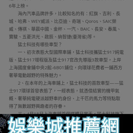
6年上榜。
海內汽車品牌許多，比較知名的有：紅旗、吉利、長
城、哈弗、WEY威派、比亞迪、奇瑞、Qoros、SAIC榮
威、傳祺、華晨中國、金杯、一汽、BAIC、長安、春風、
寶駿、五菱洪光、啟辰、納智捷(臺灣省)等。
猛士科技有哪些車型？
一、初次表態大型國際車鋪，猛士科技攜猛士917純電
版、猛士917增程版及猛士917官改先導版3款車型，上岸
上海國度會鋪中央2館-6B01鋪位，向環球花費者一鋪西方
奢華電動越野的特殊魅力。
2、在本年的上海車鋪上，猛士科技的首款車型——猛
士917環球首發表態了，一經表態，就憑借結實的機甲氣
概、奢華純電硬派越野車的身份、上千匹的馬力等特點取
得了無數越野興趣者的存眷。
三、4月18日上海車鋪首個媒體日當天，猛士科技旗下
首款車型猛士917于上海車鋪環球首發并啟動了預售，民間
預售價錢區間為70萬-160萬元。