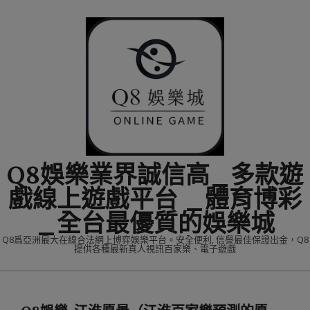
Skip
to
content
Q8娛樂業界誠信高_多款遊
戲線上遊戲平台 _體育博彩
_全台最優質的娛樂城
Q8爲亞洲最大在線合法網上博弈娛樂平台。安全便利, 信譽最佳保證出金，Q8
提供各種最新真人視訊百家樂、電子遊戲
Primary
Navigation