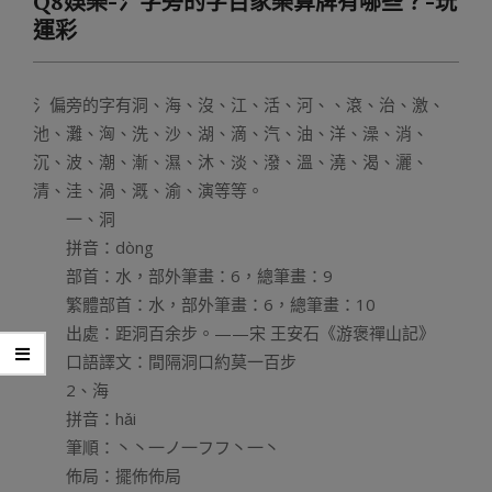
Q8娛樂-氵字旁的字百家樂算牌有哪些？-玩
Menu
運彩
氵偏旁的字有洞、海、沒、江、活、河、、滾、治、激、
池、灘、洶、洗、沙、湖、滴、汽、油、洋、澡、消、
沉、波、潮、漸、濕、沐、淡、潑、溫、澆、渴、灑、
清、洼、渦、溉、渝、演等等。
一、洞
拼音：dòng
部首：水，部外筆畫：6，總筆畫：9
繁體部首：水，部外筆畫：6，總筆畫：10
出處：距洞百余步。——宋 王安石《游褒禪山記》
口語譯文：間隔洞口約莫一百步
2、海
拼音：hǎi
筆順：丶丶一ノ一フフ丶一丶
佈局：擺佈佈局