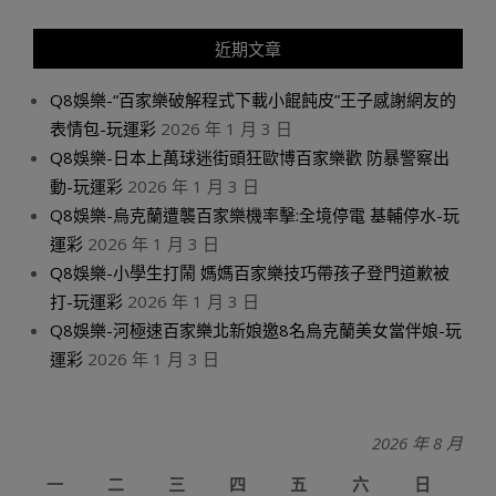
近期文章
Q8娛樂-“百家樂破解程式下載小餛飩皮”王子感謝網友的
表情包-玩運彩
2026 年 1 月 3 日
Q8娛樂-日本上萬球迷街頭狂歐博百家樂歡 防暴警察出
動-玩運彩
2026 年 1 月 3 日
Q8娛樂-烏克蘭遭襲百家樂機率擊:全境停電 基輔停水-玩
運彩
2026 年 1 月 3 日
Q8娛樂-小學生打鬧 媽媽百家樂技巧帶孩子登門道歉被
打-玩運彩
2026 年 1 月 3 日
Q8娛樂-河極速百家樂北新娘邀8名烏克蘭美女當伴娘-玩
運彩
2026 年 1 月 3 日
2026 年 8 月
一
二
三
四
五
六
日