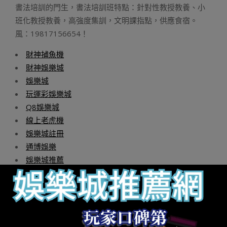
書法培訓的門生，書法培訓班特點：針對性教授教養、小
班化教授教養，高強度集訓，文明課指點，供應食宿。
風：19817156654！
財神捕魚機
財神娛樂城
娛樂城
玩運彩娛樂城
Q8娛樂城
線上老虎機
娛樂城註冊
通博娛樂
娛樂城推薦
財神娛樂
玩運彩投注
2024-