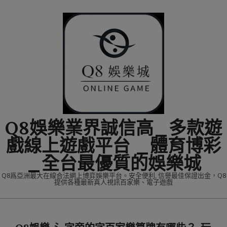
Skip
to
content
Q8娛樂業界誠信高_多款遊
戲線上遊戲平台 _體育博彩
_全台最優質的娛樂城
Q8爲亞洲最大在線合法網上博弈娛樂平台。安全便利, 信譽最佳保證出金，Q8
提供各種最新真人視訊百家樂、電子遊戲
Primary
Navigation