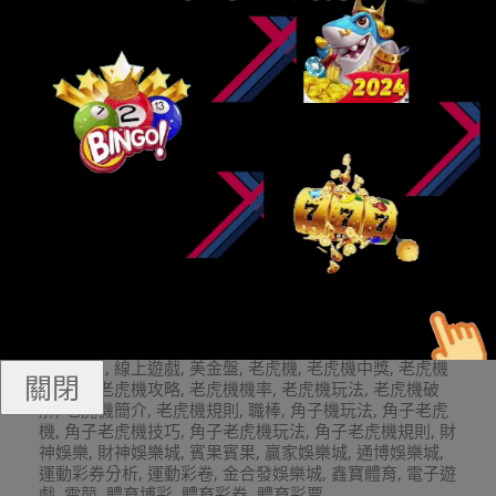
By:
q8小編
On:
2024 年 1 月 1 日
In:
Q8娛樂城
01-
優惠活動
Tagged:
539
,
BNG老虎機
,
BS老虎機
,
leo
01
娛樂
,
leo娛樂城
,
mlb美金盤口
,
nba
,
PNG老虎機
,
Q8娛樂
,
Q8娛樂城
,
QT電子
,
RTG電子遊戲
,
super體育
,
TC娛樂
城
,
TT老虎機
,
TZ娛樂城
,
九州娛樂城
,
免費影片
,
六合彩
,
劈魚來了
,
博狗電子
,
即時比分
,
台灣彩券
,
吃角子老虎
,
吃
角子老虎攻略
,
報馬仔
,
夢幻真人
,
大樂透
,
娛樂城
,
娛樂城
優惠
,
娛樂城推薦
,
娛樂城註冊優惠活動
,
娛樂城註冊送
300
,
娛樂城送註冊金
,
娛樂城體驗金
,
完美娛樂城
,
彩票
,
捕魚大亨
,
捕魚機
,
捕魚達人
,
極速百家樂
,
歐博百家樂
,
歐
博真人
,
沙龍真人
,
淘金娛樂
,
淘金娛樂城
,
澳門百家樂玩
法
,
王者捕魚
,
玖天娛樂城
,
玩運彩
,
瘋狂百家樂
,
百家樂
,
百
家樂必勝術
,
百家樂技巧
,
百家樂技巧教學
,
百家樂教學
,
百
家樂機率
,
百家樂玩法
,
百家樂破解
,
百家樂破解程式下載
,
百家樂算牌
,
百家樂賺錢
,
百家樂贏錢公式
,
百家樂預測
,
百
家樂預測app
,
真人娛樂
,
真人百家
,
真人百家樂
,
真人線上
百家樂
,
真人遊戲
,
瞇牌百家樂
,
線上玩運彩
,
線上真人
,
線
上老虎機
,
線上遊戲
,
美金盤
,
老虎機
,
老虎機中獎
,
老虎機
關閉
必勝法
,
老虎機攻略
,
老虎機機率
,
老虎機玩法
,
老虎機破
解
,
老虎機簡介
,
老虎機規則
,
職棒
,
角子機玩法
,
角子老虎
機
,
角子老虎機技巧
,
角子老虎機玩法
,
角子老虎機規則
,
財
神娛樂
,
財神娛樂城
,
賓果賓果
,
贏家娛樂城
,
通博娛樂城
,
運動彩券分析
,
運動彩卷
,
金合發娛樂城
,
鑫寶體育
,
電子遊
戲
,
電競
,
體育博彩
,
體育彩券
,
體育彩票