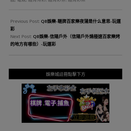
Previous Post:
Q8娛樂-瞇牌百家樂夜蒲是什么意思-玩運
彩
Next Post:
Q8娛樂-信陽戶外（信陽戶外燒極速百家樂烤
的地方有哪些）-玩運彩
娛樂城註冊點擊下方