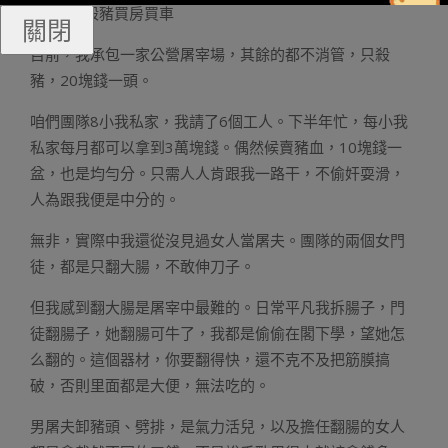
【4】靠殺豬買房買車
關閉
目前，我承包一家公營屠宰場，其餘的都不消管，只殺
豬，20塊錢一頭。
咱們團隊8小我私家，我請了6個工人。下半年忙，每小我
私家每月都可以拿到3萬塊錢。偶然候賣豬血，10塊錢一
盆，也是均勻分。只需人人肯跟我一路干，不偷奸耍滑，
人為跟我便是中分的。
無非，實際中我還從沒見過女人當屠夫。團隊的兩個女門
徒，都是只翻大腸，不敢伸刀子。
但我感到翻大腸是屠宰中最難的。日常平凡我拆腸子，門
徒翻腸子，她翻腸可牛了，我都是偷偷在閣下學，望她怎
么翻的。這個器材，你要翻得快，還不克不及把筋膜搞
破，否則里面都是大便，無法吃的。
男屠夫卸豬頭、劈排，是氣力活兒，以及擔任翻腸的女人