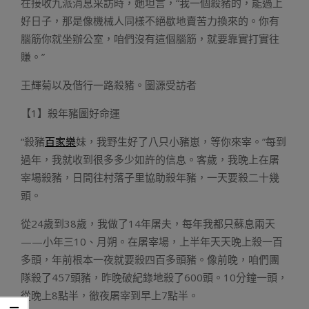
在接收九派消息采訪時，她坦言，“我一個殺豬的，能過上
好日子，那是像機械人同樣不絕歇地賣苦力換來的。你有
腦筋你就坐辦公室，咱們沒有這個腦筋，就要靠實打實往
賺。”
王輝菊以及偕行一路殺豬。圖源受訪者
【1】殺年豬圖好命運
“殺豬
百家樂
妹，我野生好了八只小豬崽，等你來宰。”每到
過年，我就收到很多多少如許的信息。客歲，我晚上在屠
宰場殺豬，日間往村落子里協助殺年豬，一天要殺二十幾
頭。
從24歲到38歲，我做了14年屠夫，每年我都只蘇息兩天
——小年三10、月朔。在屠宰場，上半年天天晚上殺一百
多頭，年前根本一夜就要殺四百多頭豬。像前晚，咱們團
隊殺了457頭豬，昨晚破紀錄地殺了600頭。10分鐘一頭，
從晚上8點半，徹夜屠宰到早上7點半。