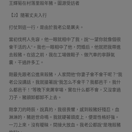
王輝菊在村落里殺年豬。圖源受訪者
【2】隨著丈夫入行
打仗到這一行，是由於我老公是屠夫。
當初伐柯人先容，他一眼就相中了我，說“一望你就像個很
會干活的人”。我也一眼相中了他，閃婚后，他就把我帶進
去殺豬。在這之前，我在工場做鞋子、做汽車的寧靜氣
囊，干過許多工。
剛最先跟老公進來殺豬，人家問他“你妻子會不會干呢？”我
老公沒講話，我就搶著說“我怎么不會干？我都邑干，我什
么都邑干！”等晚下來屠宰場，實在什么都不會，又沒拿過
刀子，豬頭卸都卸不上去。
剛拿刀的時辰，說真的，我很畏懼，感到殺豬好殘忍，血
淋淋的，豬逝世命鳴。我就硬著頭皮上，便是性格好強。
一刀上來，沒有曖昧，間接大放血。我老公都說“是塊殺豬