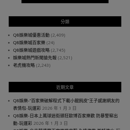
分類
Q8娛樂城優惠活動
(2,409)
Q8娛樂城百家樂
(24)
Q8娛樂城遊戲攻略
(2,745)
娛樂城熱門新聞搶先報
(2,521)
老虎機攻略
(2,243)
近期文章
Q8娛樂-“百家樂破解程式下載小餛飩皮”王子感謝網友的
表情包-玩運彩
2026 年 1 月 3 日
Q8娛樂-日本上萬球迷街頭狂歐博百家樂歡 防暴警察出
動-玩運彩
2026 年 1 月 3 日