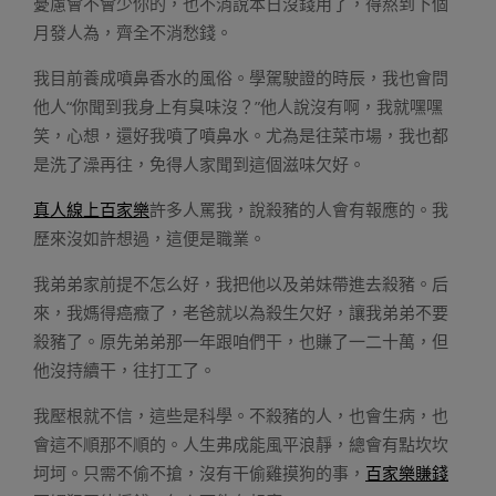
憂慮會不會少你的，也不消說本日沒錢用了，得熬到下個
月發人為，齊全不消愁錢。
我目前養成噴鼻香水的風俗。學駕駛證的時辰，我也會問
他人“你聞到我身上有臭味沒？”他人說沒有啊，我就嘿嘿
笑，心想，還好我噴了噴鼻水。尤為是往菜市場，我也都
是洗了澡再往，免得人家聞到這個滋味欠好。
真人線上百家樂
許多人罵我，說殺豬的人會有報應的。我
歷來沒如許想過，這便是職業。
我弟弟家前提不怎么好，我把他以及弟妹帶進去殺豬。后
來，我媽得癌癥了，老爸就以為殺生欠好，讓我弟弟不要
殺豬了。原先弟弟那一年跟咱們干，也賺了一二十萬，但
他沒持續干，往打工了。
我壓根就不信，這些是科學。不殺豬的人，也會生病，也
會這不順那不順的。人生弗成能風平浪靜，總會有點坎坎
坷坷。只需不偷不搶，沒有干偷雞摸狗的事，
百家樂賺錢