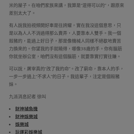
米的屋子。在咱們家族來講，我算是“混得可以的”，跟原來
差別太大了。
有人說我拍視頻開好車是往誇耀，實在我沒這個意思，只
是以為人人不消過得那么賣弄，人要靠本人雙手。我一個
殺豬的，能過上好日子，那是像機械人同樣不絕歇地賣苦
力換來的。你望我的手就曉得，哪像38歲的手。你有腦筋
你就坐辦公室，咱們沒有這個腦筋，就要靠實打實往賺。
可以說，屠宰真的“改了我的命”。改了窮命，靠本人的手，
一步一步過上“不求人”的日子。我這輩子，注定是個殺豬
妹。
九派消息記者 徐叫
財神捕魚機
財神娛樂城
娛樂城
玩運彩娛樂城