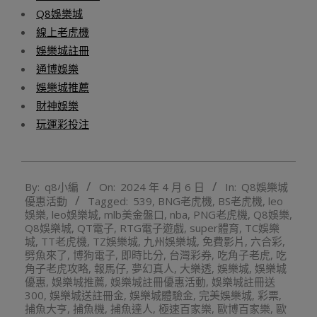
Q8娛樂城
線上老虎機
娛樂城註冊
通博娛樂
娛樂城推薦
財神娛樂
玩運彩投注
2024-
By:
q8小編
On:
2024 年 4 月 6 日
In:
Q8娛樂城
04-
優惠活動
Tagged:
539
,
BNG老虎機
,
BS老虎機
,
leo
06
娛樂
,
leo娛樂城
,
mlb美金盤口
,
nba
,
PNG老虎機
,
Q8娛樂
,
Q8娛樂城
,
QT電子
,
RTG電子遊戲
,
super體育
,
TC娛樂
城
,
TT老虎機
,
TZ娛樂城
,
九州娛樂城
,
免費影片
,
六合彩
,
劈魚來了
,
博狗電子
,
即時比分
,
台灣彩券
,
吃角子老虎
,
吃
角子老虎攻略
,
報馬仔
,
夢幻真人
,
大樂透
,
娛樂城
,
娛樂城
優惠
,
娛樂城推薦
,
娛樂城註冊優惠活動
,
娛樂城註冊送
300
,
娛樂城送註冊金
,
娛樂城體驗金
,
完美娛樂城
,
彩票
,
捕魚大亨
,
捕魚機
,
捕魚達人
,
極速百家樂
,
歐博百家樂
,
歐