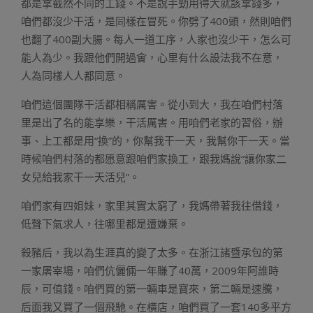
都是拿截然不同的工錢。不是說手勁用得大就該拿錢多，
咱們都沒少干活，是同樣在冒死。你劈了400頭，然則咱們
也翻了400副大腸。每人一道工序，人家也沒少干，怎么可
能人為少。我跟他們開過會，心里有什么設法我不在意，
人為同樣人人都同意。
咱們這個團隊干活都相稱厲害。從小到大，我在咱們村落
里是出了名的能享樂，干活厲害。用咱們老家的習俗，辦
事、上工都是用“換”的，你幫我干一天，我幫你干一天。當
時候咱們村落的都愿意跟咱們家換工，跟我媽說“讓你家二
女兒給我家干一天活兒”。
咱們家有四姐妹，家里其實太窮了，我媽帶著我往借錢，
低聲下氣求人，往哪里都是遭嫌棄。
殺豬后，我以為生涯真的變了太多。在浙江諸暨承包的第
一家屠宰場，咱們伉儷倆一年賺了40萬，2009年阿誰時
辰，可值錢。咱們買的第一輛車是寶來，第二輛是速騰，
后面我又買了一個飛馳。在橫店，咱們買了一套140多平方