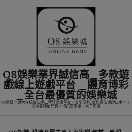
Skip
to
content
Q8娛樂業界誠信高_多款遊
戲線上遊戲平台 _體育博彩
_全台最優質的娛樂城
Q8爲亞洲最大在線合法網上博弈娛樂平台。安全便利, 信譽最佳保證出金，Q8
提供各種最新真人視訊百家樂、電子遊戲
Primary
Navigation