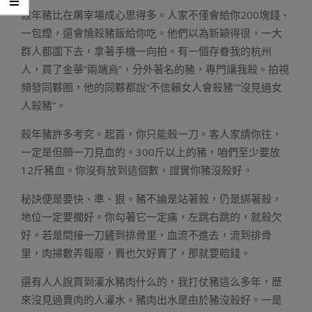
殺年豬比在屠宰場成心思得多。人家不僅會給你200塊錢、
一包煙，還會燒殺豬飯給你吃。他們以為新穎得很，一大
群人都圍下去，拿著手機一向拍。有一個存眷我的杭州
人，買了金華“兩端烏”，分外著名的豬，專門讓我殺。拍視
頻發同夥圈，他的同夥都說“不信賴女人會殺豬”“沒見過女
人殺豬”。
殺年豬許多考究。起首，你只能殺一刀。客人家請你往，
一定是但願一刀見血的。300斤以上的豬，咱們至少要放
12斤豬血。你沒有放到這個數，證實你豬沒殺好。
秘訣便是要快、準、狠。豬不論是站著殺，仍是綁著殺，
地位一定要擱好。你勾著它一定痛，左跳右跳的，就殺欠
好。若是間接一刀鏟到排骨里，血流不進去，流到排骨
里，肉掃數弄報廢，賣也欠好賣了，那就要賠錢。
還有人人說買到灌水豬肉什么的，我打仗豬這么多年，歷
來沒見過賣肉的人灌水。豬肉出水是由於豬沒殺好。一是