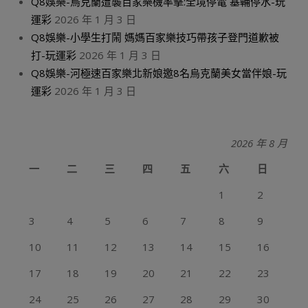
Q8娛樂-烏克蘭遭襲百家樂機率擊:全境停電 基輔停水-玩
運彩
2026 年 1 月 3 日
Q8娛樂-小學生打鬧 媽媽百家樂技巧帶孩子登門道歉被
打-玩運彩
2026 年 1 月 3 日
Q8娛樂-河極速百家樂北新娘邀8名烏克蘭美女當伴娘-玩
運彩
2026 年 1 月 3 日
2026 年 8 月
一
二
三
四
五
六
日
1
2
3
4
5
6
7
8
9
10
11
12
13
14
15
16
17
18
19
20
21
22
23
24
25
26
27
28
29
30