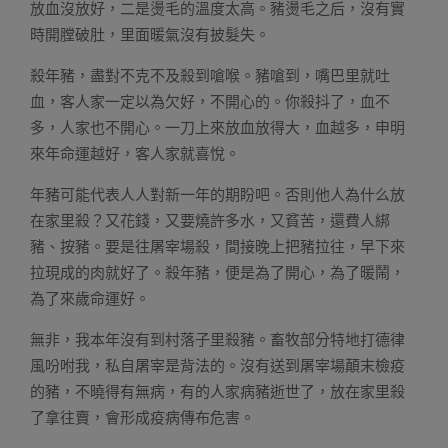
放血沒放好，二是燙毛的溫度太高。豬燙毛之后，沒有實
時開膛破肚，里面暖氣沒有披髮失。
殺年豬，盡對不克不及殺到嗆喉。豬嗆到，嘴巴里就吐
血，客人家一定以為欠好，不開心的。你殺抖了，血不
多，人家也不開心。一刀上來放血放得大，血越多，申明
來年命運越好，客人家就喜悅。
年豬可能代表人人對新一年的期盼吧。否則他人為什么放
在家里殺？又花錢，又要燒許多水，又貧苦，還費人綁
豬、按豬。要是往屠宰場殺，間接晚上把豬拉往，早下來
拉現成的肉就好了。殺年豬，便是為了開心，為了暖鬧，
為了來歲命運好。
無非，我本年沒有到村落子里殺豬。畜牧部分特地打德律
風吩咐我，私自屠宰是背法的。沒有送到屠宰場顛末檢疫
的豬，不曉得有無病，有的人家病豬逝世了，放在家里殺
了拿往賣，會形成疫病傳布危害。