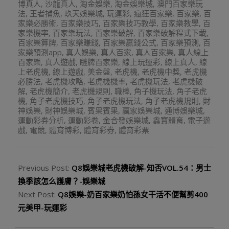
博真人
,
沙龍真人
,
淘金娛樂
,
淘金娛樂城
,
澳門百家樂玩
法
,
王者捕魚
,
玖天娛樂城
,
玩運彩
,
瘋狂百家樂
,
百家樂
,
百
家樂必勝術
,
百家樂技巧
,
百家樂技巧教學
,
百家樂教學
,
百
家樂機率
,
百家樂玩法
,
百家樂破解
,
百家樂破解程式下載
,
百家樂算牌
,
百家樂賺錢
,
百家樂贏錢公式
,
百家樂預測
,
百
家樂預測app
,
真人娛樂
,
真人百家
,
真人百家樂
,
真人線上
百家樂
,
真人遊戲
,
瞇牌百家樂
,
線上玩運彩
,
線上真人
,
線
上老虎機
,
線上遊戲
,
美金盤
,
老虎機
,
老虎機中獎
,
老虎機
必勝法
,
老虎機攻略
,
老虎機機率
,
老虎機玩法
,
老虎機破
解
,
老虎機簡介
,
老虎機規則
,
職棒
,
角子機玩法
,
角子老虎
機
,
角子老虎機技巧
,
角子老虎機玩法
,
角子老虎機規則
,
財
神娛樂
,
財神娛樂城
,
賓果賓果
,
贏家娛樂城
,
通博娛樂城
,
運動彩券分析
,
運動彩卷
,
金合發娛樂城
,
鑫寶體育
,
電子遊
戲
,
電競
,
體育博彩
,
體育彩券
,
體育彩票
Previous Post:
Q8娛樂城老虎機破解-知否VOL.54：男士
換季該怎么護膚？-娛樂城
Next Post:
Q8娛樂-奶百家樂奶怕孫女干活不便幫剪400
元美甲-玩運彩