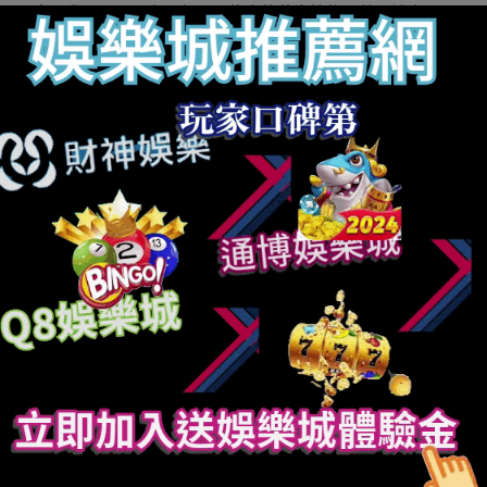
應，我只是干屠宰，怎么可能會往荼毒植物？若是說它不
克不及吃，咱們也弗成能往殺它。
但他人仍是一向講，在直播間罵你。把我講煩了，講到氣
憤，我會跟他們吵幾句。我就歸罵“你端起碗吃肉，放下碗
罵屠夫，你臉皮怎么這么厚？”我可不是會被罵到失眼淚的
人，只會意里比較生氣，想絕設施往歸懟。
后來粉絲愈來愈多，我就直播打PK。沒播幾個月，我就不
播了，就感到欠人家情面太多了。他人都掏心掏肺把這個
錢刷給你了，賺的錢都打賞失，然后又被平臺收走一半，
你又拿到一半，這對得起人家嗎？存眷我的粉絲，說真話
都是農夫，是屠夫，他人贏利很費力，人家心血錢都刷給
你了，真的良知過不往。
一個有時的機遇，有賣刀的老板說要跟我互助賣屠宰刀。
恰好在屠宰方面我比較業餘，跟我短視頻也吻合。本年直
播上去，我一共賣了三萬八千多把刀呢。