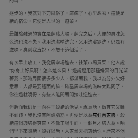
的料”。
逐步的，我就對下刀風俗了，麻痺了。心里想著，這便是
豬的宿命，它便是人世的一道菜。
最難熬難過的實在是翻豬大腸。翻完之后，大便的臭味怎
么洗也洗不失。我用洗潔精洗完，又用洗浴露洗，仍是有
滋味。臭到我直說，不想干這個活了。
有次早上放工，我從屠宰場進去，往菜市場買菜。他人說
“你身上好臭啊！怎么這么臭！”邊說邊用那種嫌棄的目光望
著我。那時周圍很多多少人，都望著我，我以為分外欠好
意思，人都是要體面的嘛。確鑿屠宰場的滋味太難聞了，
你往過就曉得，有些人能聞著間接吐逆進去。
但后面我仍是一向在干殺豬的活兒。說真話，做其它又賺
不到錢，我也沒有阿誰腦筋。再便是以為
瘋狂百家樂
，殺
豬這個錢結得爽直，不像工場里面，一個月才結人為。咱
們早下來殺豬，殺好以后，人家當天把錢給你。歷來不消