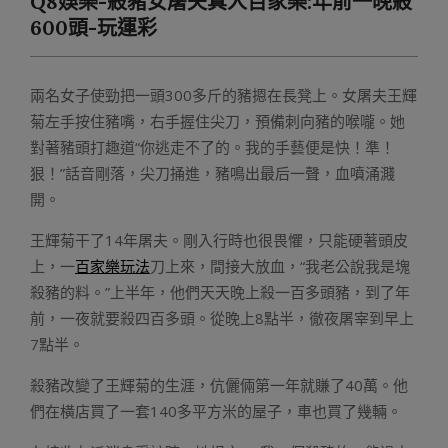
Q8娛樂-殺豬女屠夫真人百家樂:年前一晚殺
Menu
600頭-玩運彩
兩名女子使勁把一頭300多斤的豬摁在長凳上。女屠夫王輝
菊左手按住豬嘴，右手握住尖刀，預備刺向豬的喉嚨。她
對著豬頭打趣道“你逃走不了的。我的手藝便是快！準！
狠！”話音剛落，尖刀捅進，豬鳴出最后一聲，血噴涌濺
開。
王輝菊干了14年屠夫。剛入行時也很畏懼，只能硬著頭皮
上，一
百家樂玩法
刀上來，間接大放血，“我老公說我是塊
殺豬的料。”上半年，他們天天晚上殺一百多頭豬，到了年
前，一夜就要殺四百多頭。從晚上8點半，徹夜屠宰到早上
7點半。
殺豬改變了王輝菊的生涯，伉儷倆第一年就賺了40萬。他
們在橫店買了一套140多平方米的屋子，車也買了幾輛。