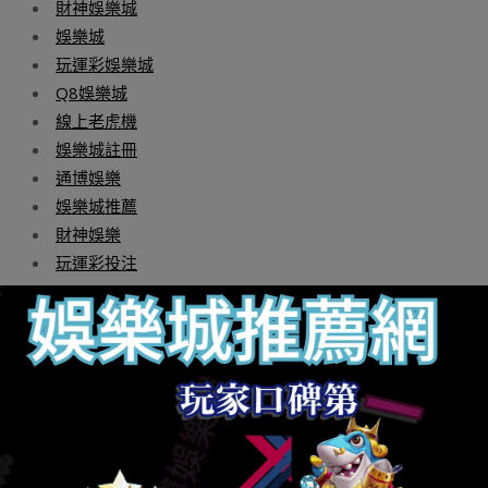
財神娛樂城
娛樂城
玩運彩娛樂城
Q8娛樂城
線上老虎機
娛樂城註冊
通博娛樂
娛樂城推薦
財神娛樂
玩運彩投注
2024-
By:
q8小編
On:
2024 年 3 月 28 日
In:
Q8娛樂
03-
城優惠活動
Tagged:
539
,
BNG老虎機
,
BS老虎機
,
28
leo娛樂
,
leo娛樂城
,
mlb美金盤口
,
nba
,
PNG老虎機
,
Q8
娛樂
,
Q8娛樂城
,
QT電子
,
RTG電子遊戲
,
super體育
,
TC
娛樂城
,
TT老虎機
,
TZ娛樂城
,
九州娛樂城
,
免費影片
,
六
合彩
,
劈魚來了
,
博狗電子
,
即時比分
,
台灣彩券
,
吃角子老
虎
,
吃角子老虎攻略
,
報馬仔
,
夢幻真人
,
大樂透
,
娛樂城
,
娛