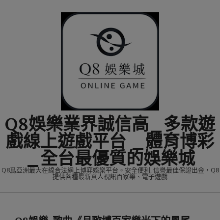
Skip
to
content
Q8娛樂業界誠信高_多款遊
戲線上遊戲平台 _體育博彩
_全台最優質的娛樂城
Q8爲亞洲最大在線合法網上博弈娛樂平台。安全便利, 信譽最佳保證出金，Q8
提供各種最新真人視訊百家樂、電子遊戲
Primary
Navigation