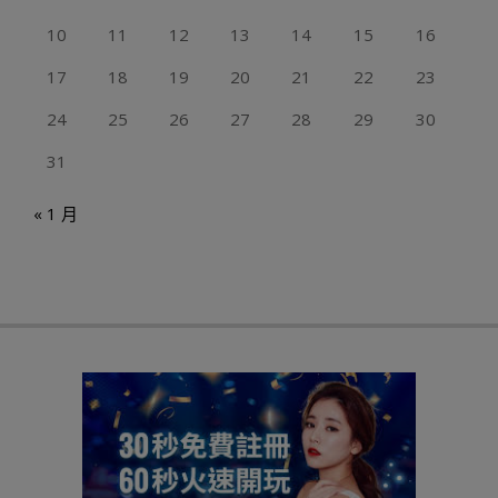
10
11
12
13
14
15
16
17
18
19
20
21
22
23
24
25
26
27
28
29
30
31
« 1 月