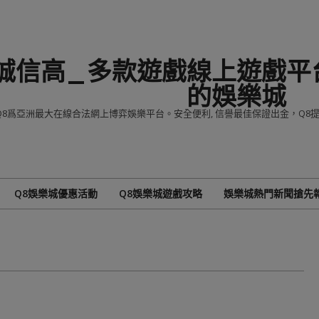
誠信高_多款遊戲線上遊戲平台
的娛樂城
Q8爲亞洲最大在線合法網上博弈娛樂平台。安全便利, 信譽最佳保證出金，Q
Q8娛樂城優惠活動
Q8娛樂城遊戲攻略
娛樂城熱門新聞搶先
Primary
Navigation
Menu