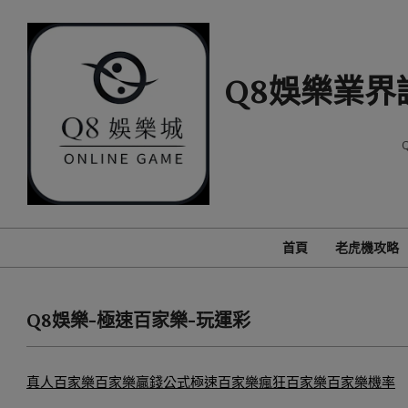
Skip
to
content
Q8娛樂業界
首頁
老虎機攻略
Q8娛樂-極速百家樂-玩運彩
真人百家樂
百家樂贏錢公式
極速百家樂
瘋狂百家樂
百家樂機率