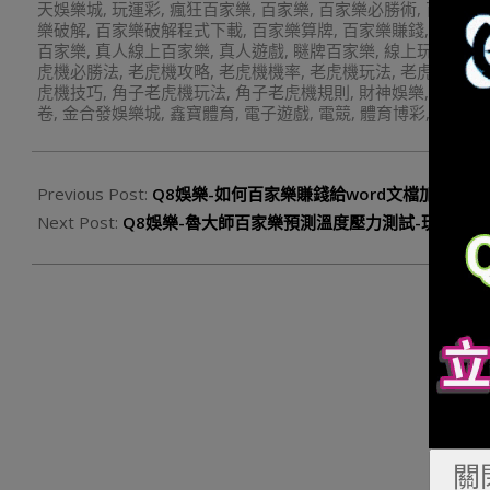
天娛樂城
,
玩運彩
,
瘋狂百家樂
,
百家樂
,
百家樂必勝術
,
百家樂
樂破解
,
百家樂破解程式下載
,
百家樂算牌
,
百家樂賺錢
,
百家樂
百家樂
,
真人線上百家樂
,
真人遊戲
,
瞇牌百家樂
,
線上玩運彩
,
虎機必勝法
,
老虎機攻略
,
老虎機機率
,
老虎機玩法
,
老虎機破解
虎機技巧
,
角子老虎機玩法
,
角子老虎機規則
,
財神娛樂
,
財神娛
卷
,
金合發娛樂城
,
鑫寶體育
,
電子遊戲
,
電競
,
體育博彩
,
體育彩
Previous Post:
Q8娛樂-如何百家樂賺錢給word文檔加密-玩
Next Post:
Q8娛樂-魯大師百家樂預測溫度壓力測試-玩運彩
關