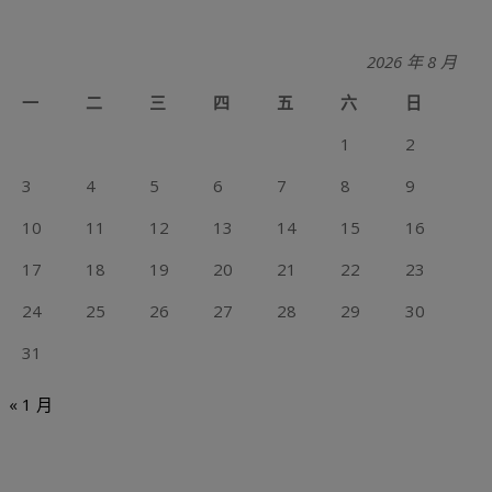
2026 年 8 月
一
二
三
四
五
六
日
1
2
3
4
5
6
7
8
9
10
11
12
13
14
15
16
17
18
19
20
21
22
23
24
25
26
27
28
29
30
31
« 1 月