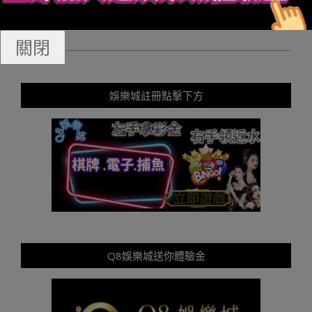
Previous Post:
Q8娛樂-秦嵐綠色百家樂機率毛衣-玩運彩
Next Post:
Q8娛樂-導歐博百家樂演付寧去世-玩運彩
關閉
娛樂城註冊點擊下方
Q8娛樂城送你體驗金