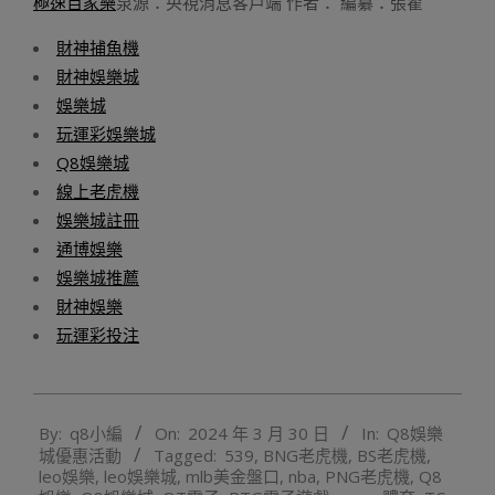
極速百家樂
泉源：央視消息客戶端 作者： 編纂：張翟
財神捕魚機
財神娛樂城
娛樂城
玩運彩娛樂城
Q8娛樂城
線上老虎機
娛樂城註冊
通博娛樂
娛樂城推薦
財神娛樂
玩運彩投注
2024-
By:
q8小編
On:
2024 年 3 月 30 日
In:
Q8娛樂
03-
城優惠活動
Tagged:
539
,
BNG老虎機
,
BS老虎機
,
30
leo娛樂
,
leo娛樂城
,
mlb美金盤口
,
nba
,
PNG老虎機
,
Q8