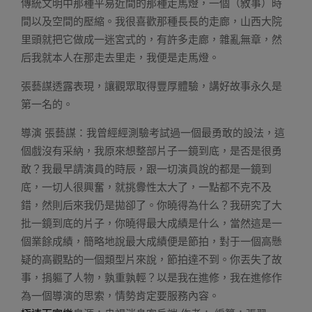
傳統文明中那種平易近間的那種走馬燈，一個（敘事）時
間以及空間的壓縮。我很喜歡那種長長的走廊，山西大院
里頭就把它做成一迷宮式的，有許多走廊，雜亂無章，然
后我就本人在那走去里走，我便是走馬燈。
張藝謀透露表現，讓觀眾取得豐厚體驗，講好故事永久是
第一名的。
導演 張藝謀：我曾經經測驗考試過一個最勇敢的設法，這
個戲沒有采納，我原來想整部片子一鏡到底，是否是很勇
敢？我最早請演員的時辰，跟一切演員說的都是一鏡到
底，一切人很興奮，就挑釁性太大了，一點都不克不及
錯，然則后來我仍是拋卻了。你曉得為什么？我研究了大
批一鏡到底的片子，你曉得最大成績是什么，當然這是一
個業餘成績，簡略地說最大成績便是節拍，對于一個高懸
疑的高觀點的一個類型片來說，節拍達不到。你丟失了故
事，捐軀了人物，孰重孰輕？以是我在進修，我在進修作
為一個導演的思索，情勢肯定要服務內容。