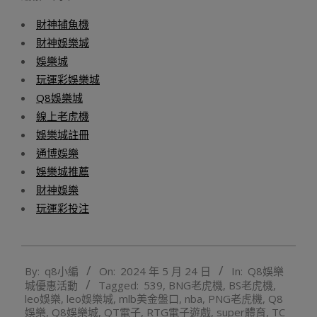
財神捕魚機
財神娛樂城
娛樂城
玩運彩娛樂城
Q8娛樂城
線上老虎機
娛樂城註冊
通博娛樂
娛樂城推薦
財神娛樂
玩運彩投注
2024-
By:
q8小編
On:
2024 年 5 月 24 日
In:
Q8娛樂
05-
城優惠活動
Tagged:
539
,
BNG老虎機
,
BS老虎機
,
24
leo娛樂
,
leo娛樂城
,
mlb美金盤口
,
nba
,
PNG老虎機
,
Q8
娛樂
,
Q8娛樂城
,
QT電子
,
RTG電子遊戲
,
super體育
,
TC