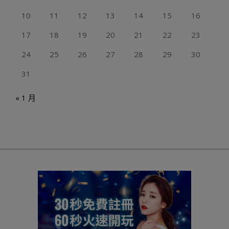
10
11
12
13
14
15
16
17
18
19
20
21
22
23
24
25
26
27
28
29
30
31
« 1 月