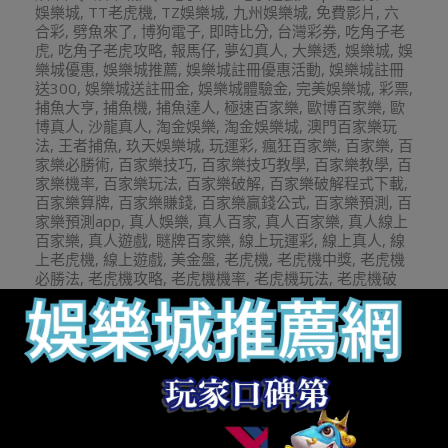
娛樂城
,
TT老虎機
,
TZ娛樂城
,
九州娛樂城
,
免費影片
,
六
合彩
,
劈魚來了
,
博狗電子
,
即時比分
,
台灣彩券
,
吃角子老
虎
,
吃角子老虎攻略
,
報馬仔
,
夢幻真人
,
大樂透
,
娛樂城
,
娛
樂城優惠
,
娛樂城推薦
,
娛樂城註冊優惠活動
,
娛樂城註冊
送300
,
娛樂城送註冊金
,
娛樂城體驗金
,
完美娛樂城
,
彩票
,
捕魚大亨
,
捕魚機
,
捕魚達人
,
極速百家樂
,
歐博百家樂
,
歐
博真人
,
沙龍真人
,
淘金娛樂
,
淘金娛樂城
,
澳門百家樂玩
法
,
王者捕魚
,
玖天娛樂城
,
玩運彩
,
瘋狂百家樂
,
百家樂
,
百
家樂必勝術
,
百家樂技巧
,
百家樂技巧教學
,
百家樂教學
,
百
家樂機率
,
百家樂玩法
,
百家樂破解
,
百家樂破解程式下載
,
百家樂算牌
,
百家樂賺錢
,
百家樂贏錢公式
,
百家樂預測
,
百
家樂預測app
,
真人娛樂
,
真人百家
,
真人百家樂
,
真人線上
百家樂
,
真人遊戲
,
瞇牌百家樂
,
線上玩運彩
,
線上真人
,
線
上老虎機
,
線上遊戲
,
美金盤
,
老虎機
,
老虎機中獎
,
老虎機
必勝法
,
老虎機攻略
,
老虎機機率
,
老虎機玩法
,
老虎機破
解
,
老虎機簡介
,
老虎機規則
,
職棒
,
角子機玩法
,
角子老虎
機
,
角子老虎機技巧
,
角子老虎機玩法
,
角子老虎機規則
,
財
神娛樂
,
財神娛樂城
,
賓果賓果
,
贏家娛樂城
,
通博娛樂城
,
運動彩券分析
,
運動彩卷
,
金合發娛樂城
,
鑫寶體育
,
電子遊
戲
,
電競
,
體育博彩
,
體育彩券
,
體育彩票
Previous Post:
Q8娛樂-媒體:孫力軍政治團伙7虎均已判