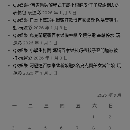
Q8娛樂-“百家樂破解程式下載小餛飩皮”王子感謝網友的
表情包-玩運彩
2026 年 1 月 3 日
Q8娛樂-日本上萬球迷街頭狂歐博百家樂歡 防暴警察出
動-玩運彩
2026 年 1 月 3 日
Q8娛樂-烏克蘭遭襲百家樂機率擊:全境停電 基輔停水-玩
運彩
2026 年 1 月 3 日
Q8娛樂-小學生打鬧 媽媽百家樂技巧帶孩子登門道歉被
打-玩運彩
2026 年 1 月 3 日
Q8娛樂-河極速百家樂北新娘邀8名烏克蘭美女當伴娘-玩
運彩
2026 年 1 月 3 日
2026 年 8 月
一
二
三
四
五
六
日
1
2
3
4
5
6
7
8
9