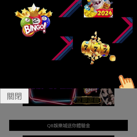
百家樂贏錢公式監-玩運彩
Next Post:
Q8娛樂-百家樂玩法河南2男童蹊蹺失聯 近千
人搜救無果-玩運彩
娛樂城註冊點擊下方
關閉
Q8娛樂城送你體驗金