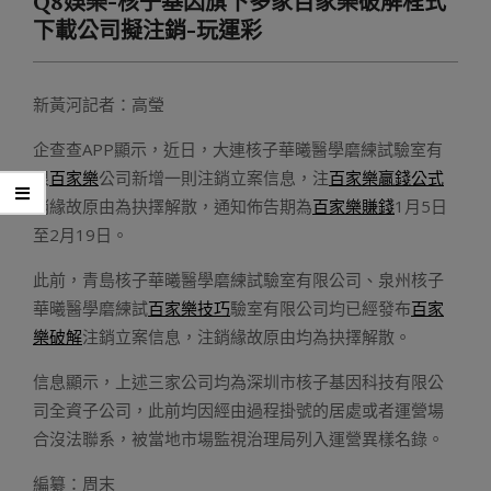
Q8娛樂-核子基因旗下多家百家樂破解程式
Menu
下載公司擬注銷-玩運彩
新黃河記者：高瑩
企查查APP顯示，近日，大連核子華曦醫學磨練試驗室有
限
百家樂
公司新增一則注銷立案信息，注
百家樂贏錢公式
銷緣故原由為抉擇解散，通知佈告期為
百家樂賺錢
1月5日
至2月19日。
此前，青島核子華曦醫學磨練試驗室有限公司、泉州核子
華曦醫學磨練試
百家樂技巧
驗室有限公司均已經發布
百家
樂破解
注銷立案信息，注銷緣故原由均為抉擇解散。
信息顯示，上述三家公司均為深圳市核子基因科技有限公
司全資子公司，此前均因經由過程掛號的居處或者運營場
合沒法聯系，被當地市場監視治理局列入運營異樣名錄。
編纂：周末