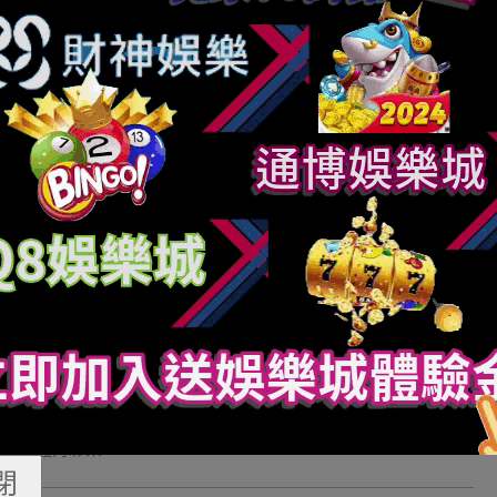
惠活動
Tagged:
539
,
BNG老虎機
,
BS老虎機
,
leo娛樂
,
leo娛
電子
,
RTG電子遊戲
,
super體育
,
TC娛樂城
,
TT老虎機
,
TZ娛樂城
,
台灣彩券
,
吃角子老虎
,
吃角子老虎攻略
,
報馬仔
,
夢幻真人
,
大樂
城註冊送300
,
娛樂城送註冊金
,
娛樂城體驗金
,
完美娛樂城
,
彩
真人
,
沙龍真人
,
淘金娛樂
,
淘金娛樂城
,
澳門百家樂玩法
,
王者捕
家樂技巧
,
百家樂技巧教學
,
百家樂教學
,
百家樂機率
,
百家樂玩法
,
家樂贏錢公式
,
百家樂預測
,
百家樂預測app
,
真人娛樂
,
真人百家
,
彩
,
線上真人
,
線上老虎機
,
線上遊戲
,
美金盤
,
老虎機
,
老虎機中獎
,
解
,
老虎機簡介
,
老虎機規則
,
職棒
,
角子機玩法
,
角子老虎機
,
角子
娛樂城
,
賓果賓果
,
贏家娛樂城
,
通博娛樂城
,
運動彩券分析
,
運動
彩券
,
體育彩票
閉