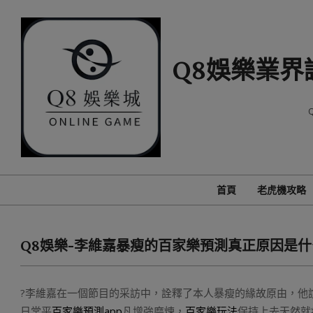
Skip
to
content
Q8娛樂業界
首頁
老虎機攻略
Q8娛樂-李維嘉暴瘦的百家樂預測真正原因是什
?李維嘉在一個節目的采訪中，詮釋了本人暴瘦的緣故原由，他
日常平
百家樂預測app
凡增強磨煉，
百家樂玩法
保持上去天然就