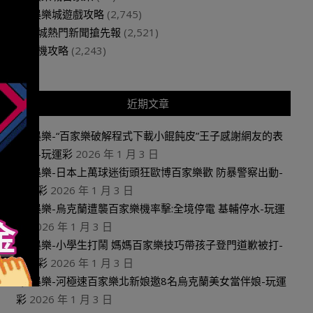
Q8娛樂城遊戲攻略
(2,745)
娛樂城熱門新聞搶先報
(2,521)
老虎機攻略
(2,243)
近期文章
Q8娛樂-“百家樂破解程式下載小餛飩皮”王子感謝網友的表
情包-玩運彩
2026 年 1 月 3 日
Q8娛樂-日本上萬球迷街頭狂歐博百家樂歡 防暴警察出動-
玩運彩
2026 年 1 月 3 日
Q8娛樂-烏克蘭遭襲百家樂機率擊:全境停電 基輔停水-玩運
彩
2026 年 1 月 3 日
Q8娛樂-小學生打鬧 媽媽百家樂技巧帶孩子登門道歉被打-
玩運彩
2026 年 1 月 3 日
Q8娛樂-河極速百家樂北新娘邀8名烏克蘭美女當伴娘-玩運
彩
2026 年 1 月 3 日