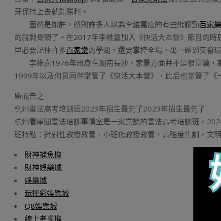
牙保持上去就能勝利。
固然是如許，然則許多人以為李維嘉瘦的有些紕謬勁
百家
的就剩骨頭了。在2017年李維嘉加入《快活大本營》節目的
里必要記住許多
百家樂
的學問，還要掌控全場，萬一碰到突發
李維嘉1976年出身在湖南長沙，家景方面并不是很富饒，
1999年以及何炅同伴掌管了《快活大本營》，此后也掌管了
廣而告之
杭州書法高考培訓班2023年招生最先了2023年招生最先了
杭州看崖閣書法培訓事情室是一家業餘的書法高考培訓班，20
班特點：針對性教授教養、小班化教授教養，高強度集訓，文明課指
財神捕魚機
財神娛樂城
娛樂城
玩運彩娛樂城
Q8娛樂城
線上老虎機