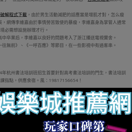
樂破解程式下載
，由於男生活動減肥的話應當是增肌才對，怎么瘦
時辰，網傳李維嘉由於事情勞苦致使的暴瘦，李維嘉身為掌管人通常
環境必需想設施辦理才行。
高中卒業后，李維嘉以良好的問題考入了浙江播送電視黌舍。
《一往無前》、《一呼百應》等節目，在一些影視中有過客串。
24年杭州書法培訓班招生首要針對高考書法培訓的門生，書法培訓
點，供應食宿。風：19817156654！