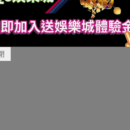
24年杭州書法培訓班招生首要針對高考書
百家樂破解程式下載
法培
強度集訓，文明課指點，供應食宿。風：19817156654！
閉