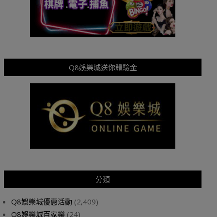
Q8娛樂城送你體驗金
分類
Q8娛樂城優惠活動
(2,409)
Q8娛樂城百家樂
(24)