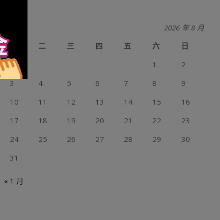
2026 年 8 月
一
二
三
四
五
六
日
1
2
3
4
5
6
7
8
9
10
11
12
13
14
15
16
17
18
19
20
21
22
23
24
25
26
27
28
29
30
31
« 1 月