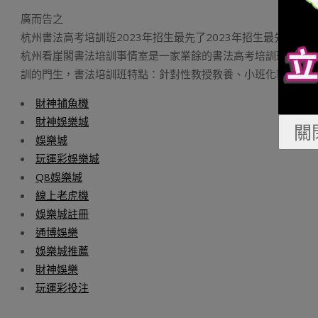
廣而告之
杭州書法高考培訓班2023年招生最先了2023年招生最先了
杭州看崖閣書法培訓事情室是一家業餘的書法高考培訓班，20
訓的門生，書法培訓班特點：針對性教授教養、小班化教授教養，高
財神捕魚機
財神娛樂城
關
娛樂城
玩運彩娛樂城
Q8娛樂城
線上老虎機
娛樂城註冊
通博娛樂
娛樂城推薦
財神娛樂
玩運彩投注