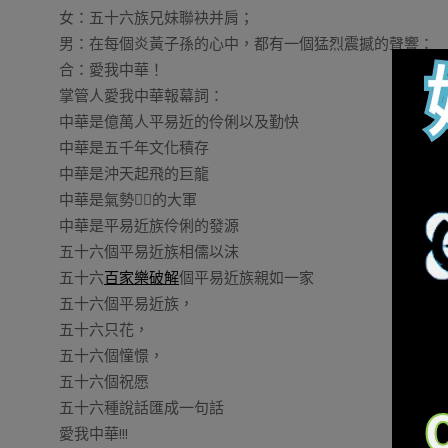
女：五十六族兄妹聯袂并肩；
男：在每個炎黃子孫的心中，都有一個猛烈震撼的聲響：
合：愛我中華！
掌管人愛我中華報幕詞：
中華是億萬人平易近的伶俐以及勤快
中華是五千年文化積存
中華是沖天起飛的巨龍
中華是氣勢的大軍
中華是平易近族伶俐的發源
五十六個平易近族相儒以沫
五十六
百家樂破解
個平易近族親如一家
五十六個平易近族，
五十六只花，
五十六個憧憬，
五十六個祝愿
五十六種說話匯成一句話
愛我中華!!!