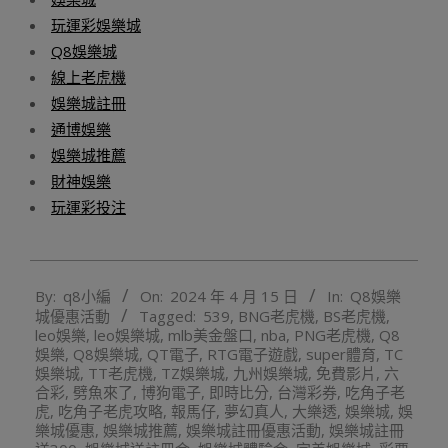
玩運彩娛樂城
Q8娛樂城
線上老虎機
娛樂城註冊
通博娛樂
娛樂城推薦
財神娛樂
玩運彩投注
2024-
By:
q8小編
On:
2024 年 4 月 15 日
In:
Q8娛樂
04-
城優惠活動
Tagged:
539
,
BNG老虎機
,
BS老虎機
,
15
leo娛樂
,
leo娛樂城
,
mlb美金盤口
,
nba
,
PNG老虎機
,
Q8
娛樂
,
Q8娛樂城
,
QT電子
,
RTG電子遊戲
,
super體育
,
TC
娛樂城
,
TT老虎機
,
TZ娛樂城
,
九州娛樂城
,
免費影片
,
六
合彩
,
劈魚來了
,
博狗電子
,
即時比分
,
台灣彩券
,
吃角子老
虎
,
吃角子老虎攻略
,
報馬仔
,
夢幻真人
,
大樂透
,
娛樂城
,
娛
樂城優惠
,
娛樂城推薦
,
娛樂城註冊優惠活動
,
娛樂城註冊