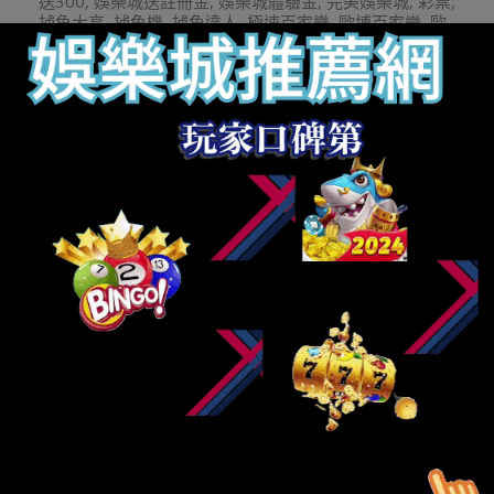
送300
,
娛樂城送註冊金
,
娛樂城體驗金
,
完美娛樂城
,
彩票
,
捕魚大亨
,
捕魚機
,
捕魚達人
,
極速百家樂
,
歐博百家樂
,
歐
博真人
,
沙龍真人
,
淘金娛樂
,
淘金娛樂城
,
澳門百家樂玩
法
,
王者捕魚
,
玖天娛樂城
,
玩運彩
,
瘋狂百家樂
,
百家樂
,
百
家樂必勝術
,
百家樂技巧
,
百家樂技巧教學
,
百家樂教學
,
百
家樂機率
,
百家樂玩法
,
百家樂破解
,
百家樂破解程式下載
,
百家樂算牌
,
百家樂賺錢
,
百家樂贏錢公式
,
百家樂預測
,
百
家樂預測app
,
真人娛樂
,
真人百家
,
真人百家樂
,
真人線上
百家樂
,
真人遊戲
,
瞇牌百家樂
,
線上玩運彩
,
線上真人
,
線
上老虎機
,
線上遊戲
,
美金盤
,
老虎機
,
老虎機中獎
,
老虎機
必勝法
,
老虎機攻略
,
老虎機機率
,
老虎機玩法
,
老虎機破
解
,
老虎機簡介
,
老虎機規則
,
職棒
,
角子機玩法
,
角子老虎
機
,
角子老虎機技巧
,
角子老虎機玩法
,
角子老虎機規則
,
財
神娛樂
,
財神娛樂城
,
賓果賓果
,
贏家娛樂城
,
通博娛樂城
,
運動彩券分析
,
運動彩卷
,
金合發娛樂城
,
鑫寶體育
,
電子遊
戲
,
電競
,
體育博彩
,
體育彩券
,
體育彩票
Previous Post:
Q8娛樂-東北司機穿10斤棉褲百家樂預測
app冒雪送年貨-玩運彩
Next Post:
Q8娛樂-外界預計印度人瞇牌百家樂口已超中
國-玩運彩