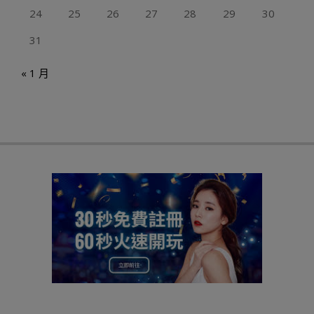
24
25
26
27
28
29
30
31
« 1 月