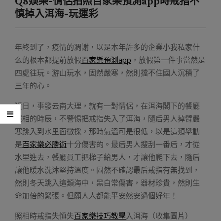
Q8娛樂-情侶拍照百家樂預測app時戒指不
Menu
慎掉入洱海-玩運彩
年終到了，疫情的凋謝，以是本年許多的企業小我私家什
么的根本都提前放假
百家樂預測app
，放假第一件事當然是
四處往玩。游山玩水，固然嚴寒，然則擋不住國人沉積了
三年的心。
近日，事發云南大理，就有一對情侶，在洱海閣下的餐廳
照相的時辰，不警惕把戒指失入了洱海，隨后男人掉臂嚴
寒跳入到水里面徵採，那時氣溫可是很低，以是這類舉動
是
百家樂必勝術
十分傷害的。最后男人搜刮一番后，才從
水里進去，餐廳員工把梯子給男人，才讓他爬下去，隨后
讓他暖水洗沐堅持溫度。固然不確認最后戒指有無找到，
然則冬天跳入這類海中，黑白常傷害，器材珍貴，然則生
命加倍的緊張。但願人人都能平安然安過個好年！
照相時戒指失慎失
百家樂技巧教學
入洱海（收集圖片）