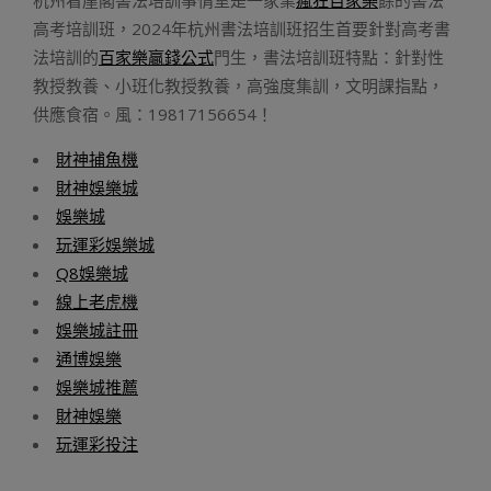
杭州看崖閣書法培訓事情室是一家業
瘋狂百家樂
餘的書法
高考培訓班，2024年杭州書法培訓班招生首要針對高考書
法培訓的
百家樂贏錢公式
門生，書法培訓班特點：針對性
教授教養、小班化教授教養，高強度集訓，文明課指點，
供應食宿。風：19817156654！
財神捕魚機
財神娛樂城
娛樂城
玩運彩娛樂城
Q8娛樂城
線上老虎機
娛樂城註冊
通博娛樂
娛樂城推薦
財神娛樂
玩運彩投注