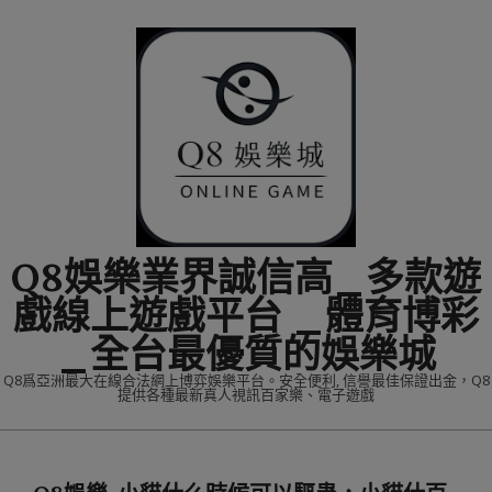
Skip
to
content
Q8娛樂業界誠信高_多款遊
戲線上遊戲平台 _體育博彩
_全台最優質的娛樂城
Q8爲亞洲最大在線合法網上博弈娛樂平台。安全便利, 信譽最佳保證出金，Q8
提供各種最新真人視訊百家樂、電子遊戲
Primary
Navigation