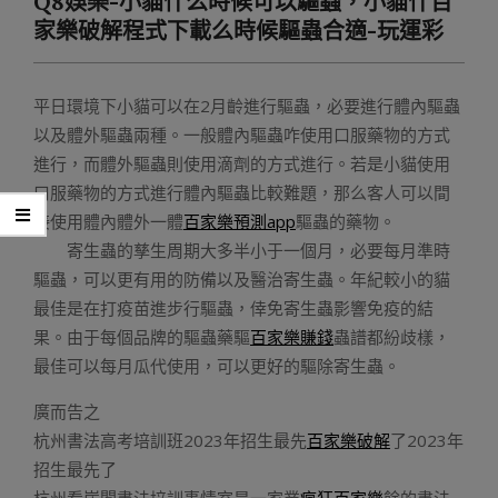
Q8娛樂-小貓什么時候可以驅蟲，小貓什百
Menu
家樂破解程式下載么時候驅蟲合適-玩運彩
平日環境下小貓可以在2月齡進行驅蟲，必要進行體內驅蟲
以及體外驅蟲兩種。一般體內驅蟲咋使用口服藥物的方式
進行，而體外驅蟲則使用滴劑的方式進行。若是小貓使用
口服藥物的方式進行體內驅蟲比較難題，那么客人可以間
接使用體內體外一體
百家樂預測app
驅蟲的藥物。
寄生蟲的孳生周期大多半小于一個月，必要每月準時
驅蟲，可以更有用的防備以及醫治寄生蟲。年紀較小的貓
最佳是在打疫苗進步行驅蟲，倖免寄生蟲影響免疫的結
果。由于每個品牌的驅蟲藥驅
百家樂賺錢
蟲譜都紛歧樣，
最佳可以每月瓜代使用，可以更好的驅除寄生蟲。
廣而告之
杭州書法高考培訓班2023年招生最先
百家樂破解
了2023年
招生最先了