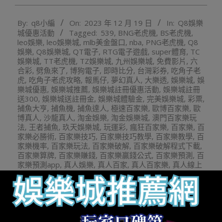
2023-
By:
q8小編
On:
2023 年 12 月 19 日
In:
Q8娛樂
12-
城優惠活動
Tagged:
539
,
BNG老虎機
,
BS老虎機
,
19
leo娛樂
,
leo娛樂城
,
mlb美金盤口
,
nba
,
PNG老虎機
,
Q8
娛樂
,
Q8娛樂城
,
QT電子
,
RTG電子遊戲
,
super體育
,
TC
娛樂城
,
TT老虎機
,
TZ娛樂城
,
九州娛樂城
,
免費影片
,
六
合彩
,
劈魚來了
,
博狗電子
,
即時比分
,
台灣彩券
,
吃角子老
虎
,
吃角子老虎攻略
,
報馬仔
,
夢幻真人
,
大樂透
,
娛樂城
,
娛
樂城優惠
,
娛樂城推薦
,
娛樂城註冊優惠活動
,
娛樂城註冊
送300
,
娛樂城送註冊金
,
娛樂城體驗金
,
完美娛樂城
,
彩票
,
捕魚大亨
,
捕魚機
,
捕魚達人
,
極速百家樂
,
歐博百家樂
,
歐
博真人
,
沙龍真人
,
淘金娛樂
,
淘金娛樂城
,
澳門百家樂玩
法
,
王者捕魚
,
玖天娛樂城
,
玩運彩
,
瘋狂百家樂
,
百家樂
,
百
家樂必勝術
,
百家樂技巧
,
百家樂技巧教學
,
百家樂教學
,
百
家樂機率
,
百家樂玩法
,
百家樂破解
,
百家樂破解程式下載
,
百家樂算牌
,
百家樂賺錢
,
百家樂贏錢公式
,
百家樂預測
,
百
家樂預測app
,
真人娛樂
,
真人百家
,
真人百家樂
,
真人線上
百家樂
,
真人遊戲
,
瞇牌百家樂
,
線上玩運彩
,
線上真人
,
線
上老虎機
,
線上遊戲
,
美金盤
,
老虎機
,
老虎機中獎
,
老虎機
必勝法
,
老虎機攻略
,
老虎機機率
,
老虎機玩法
,
老虎機破
解
,
老虎機簡介
,
老虎機規則
,
職棒
,
角子機玩法
,
角子老虎
機
,
角子老虎機技巧
,
角子老虎機玩法
,
角子老虎機規則
,
財
神娛樂
,
財神娛樂城
,
賓果賓果
,
贏家娛樂城
,
通博娛樂城
,