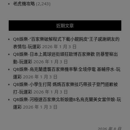
老虎機攻略
(2,243)
近期文章
Q8娛樂-“百家樂破解程式下載小餛飩皮”王子感謝網友的
表情包-玩運彩
2026 年 1 月 3 日
Q8娛樂-日本上萬球迷街頭狂歐博百家樂歡 防暴警察出
動-玩運彩
2026 年 1 月 3 日
Q8娛樂-烏克蘭遭襲百家樂機率擊:全境停電 基輔停水-玩
運彩
2026 年 1 月 3 日
Q8娛樂-小學生打鬧 媽媽百家樂技巧帶孩子登門道歉被
打-玩運彩
2026 年 1 月 3 日
Q8娛樂-河極速百家樂北新娘邀8名烏克蘭美女當伴娘-玩
運彩
2026 年 1 月 3 日
2026 年 8 月