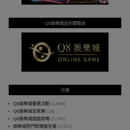
Q8娛樂城送你體驗金
分類
Q8娛樂城優惠活動
(2,409)
Q8娛樂城百家樂
(24)
Q8娛樂城遊戲攻略
(2,745)
娛樂城熱門新聞搶先報
(2,521)