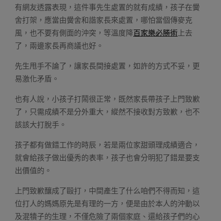
有網友透露表現，這件事先生處置的就有成績，孩子在黌
舍打架，應當由黌舍和諧家長來處置，哪怕當個傳麥克
風，也不要有側面的沖突，等溫度降
百家樂必勝術
上去
了，兩邊家長再商議也好。
先生甩手不論了，讓家長間接處置，如許的方式不妥，更
易激化矛盾。
也有人說，小孩子打鬧很正常，既然家長帶孩子上門致歉
了，只需成績不是分外重大，縱然不接收對方致歉，也不
該該大打脫手。
孩子都有做錯工作的時辰，若是兩位家甜頭理成績適合，
就會給孩子做出優秀的表率，孩子也會分明犯了錯是要支
出價值的。
上門致歉釀成了毆打，中間產生了什么咱們不得而知，這
位打人的媽媽原先是有理的一方，便是由於本人的沖動以
及混犢子的生理，不僅危險了兩個家庭、還給孩子們的心