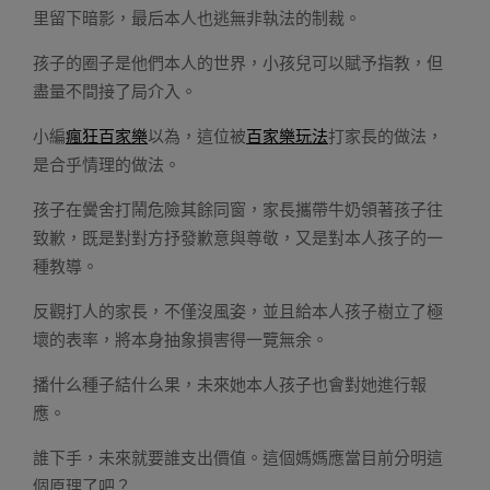
里留下暗影，最后本人也逃無非執法的制裁。
孩子的圈子是他們本人的世界，小孩兒可以賦予指教，但
盡量不間接了局介入。
小編
瘋狂百家樂
以為，這位被
百家樂玩法
打家長的做法，
是合乎情理的做法。
孩子在黌舍打鬧危險其餘同窗，家長攜帶牛奶領著孩子往
致歉，既是對對方抒發歉意與尊敬，又是對本人孩子的一
種教導。
反觀打人的家長，不僅沒風姿，並且給本人孩子樹立了極
壞的表率，將本身抽象損害得一覽無余。
播什么種子結什么果，未來她本人孩子也會對她進行報
應。
誰下手，未來就要誰支出價值。這個媽媽應當目前分明這
個原理了吧？