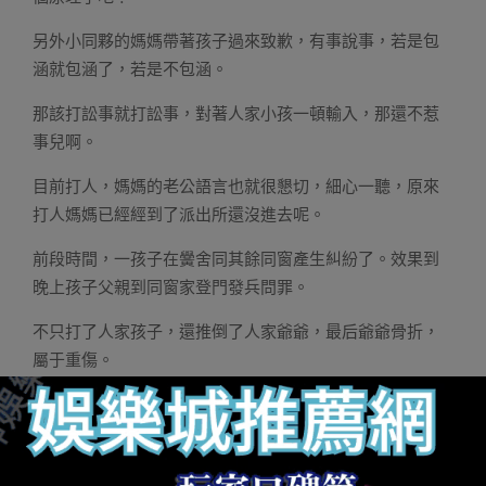
另外小同夥的媽媽帶著孩子過來致歉，有事說事，若是包
涵就包涵了，若是不包涵。
那該打訟事就打訟事，對著人家小孩一頓輸入，那還不惹
事兒啊。
目前打人，媽媽的老公語言也就很懇切，細心一聽，原來
打人媽媽已經經到了派出所還沒進去呢。
前段時間，一孩子在黌舍同其餘同窗產生糾紛了。效果到
晚上孩子父親到同窗家登門發兵問罪。
不只打了人家孩子，還推倒了人家爺爺，最后爺爺骨折，
屬于重傷。
間接這位孩子父親丟了病院的事情，並且還被刑拘了。以
是有理說理不要下手，這是一小我私家與人之間的根本準
則。