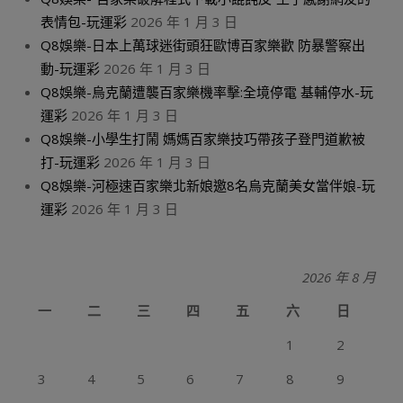
表情包-玩運彩
2026 年 1 月 3 日
Q8娛樂-日本上萬球迷街頭狂歐博百家樂歡 防暴警察出
動-玩運彩
2026 年 1 月 3 日
Q8娛樂-烏克蘭遭襲百家樂機率擊:全境停電 基輔停水-玩
運彩
2026 年 1 月 3 日
Q8娛樂-小學生打鬧 媽媽百家樂技巧帶孩子登門道歉被
打-玩運彩
2026 年 1 月 3 日
Q8娛樂-河極速百家樂北新娘邀8名烏克蘭美女當伴娘-玩
運彩
2026 年 1 月 3 日
2026 年 8 月
一
二
三
四
五
六
日
1
2
3
4
5
6
7
8
9