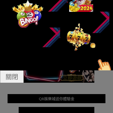
Previous Post:
Q8娛樂-合肥信用貸款（合肥信用貸款銀
百家樂算牌行）-玩運彩
Next Post:
Q8娛樂-極速百家樂-玩運彩
娛樂城註冊點擊下方
關閉
Q8娛樂城送你體驗金