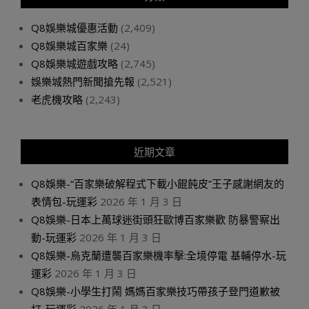
Q8娛樂城優惠活動
(2,409)
Q8娛樂城百家樂
(24)
Q8娛樂城遊戲攻略
(2,745)
娛樂城熱門新聞搶先報
(2,521)
老虎機攻略
(2,243)
近期文章
Q8娛樂-“百家樂破解程式下載小餛飩皮”王子感謝網友的
表情包-玩運彩
2026 年 1 月 3 日
Q8娛樂-日本上萬球迷街頭狂歐博百家樂歡 防暴警察出
動-玩運彩
2026 年 1 月 3 日
Q8娛樂-烏克蘭遭襲百家樂機率擊:全境停電 基輔停水-玩
運彩
2026 年 1 月 3 日
Q8娛樂-小學生打鬧 媽媽百家樂技巧帶孩子登門道歉被