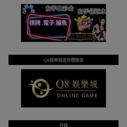
Q8娛樂城送你體驗金
分類