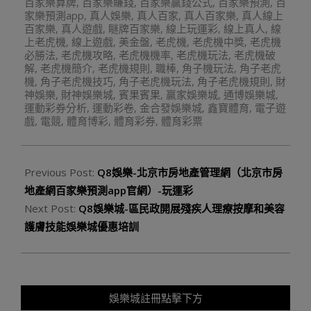
百家樂算牌
,
百家樂賺錢
,
百家樂贏錢公式
,
百家樂預測
,
百
家樂預測app
,
真人娛樂
,
真人百家
,
真人百家樂
,
真人線上
百家樂
,
真人遊戲
,
瞇牌百家樂
,
線上玩運彩
,
線上真人
,
線
上老虎機
,
線上遊戲
,
美金盤
,
老虎機
,
老虎機中獎
,
老虎機
必勝法
,
老虎機攻略
,
老虎機機率
,
老虎機玩法
,
老虎機破
解
,
老虎機簡介
,
老虎機規則
,
職棒
,
角子機玩法
,
角子老虎
機
,
角子老虎機技巧
,
角子老虎機玩法
,
角子老虎機規則
,
財
神娛樂
,
財神娛樂城
,
賓果賓果
,
贏家娛樂城
,
通博娛樂城
,
運動彩券分析
,
運動彩卷
,
金合發娛樂城
,
鑫寶體育
,
電子遊
戲
,
電競
,
體育博彩
,
體育彩券
,
體育彩票
Previous Post:
Q8娛樂-北京市房地產管理網（北京市房
地產網百家樂預測app官網）-玩運彩
Next Post:
Q8娛樂城-區民政開展殘疾人理療按摩和美容
護膚技能娛樂城優惠培訓
娛樂城註冊點擊下方