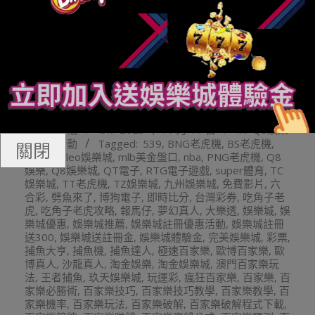
通博娛樂
娛樂城推薦
財神娛樂
玩運彩投注
2023-
By:
q8小編
On:
2023 年 11 月 17 日
In:
Q8娛樂
11-
城優惠活動
Tagged:
539
,
BNG老虎機
,
BS老虎機
,
關閉
17
leo娛樂
,
leo娛樂城
,
mlb美金盤口
,
nba
,
PNG老虎機
,
Q8
娛樂
,
Q8娛樂城
,
QT電子
,
RTG電子遊戲
,
super體育
,
TC
娛樂城
,
TT老虎機
,
TZ娛樂城
,
九州娛樂城
,
免費影片
,
六
合彩
,
劈魚來了
,
博狗電子
,
即時比分
,
台灣彩券
,
吃角子老
虎
,
吃角子老虎攻略
,
報馬仔
,
夢幻真人
,
大樂透
,
娛樂城
,
娛
樂城優惠
,
娛樂城推薦
,
娛樂城註冊優惠活動
,
娛樂城註冊
送300
,
娛樂城送註冊金
,
娛樂城體驗金
,
完美娛樂城
,
彩票
,
捕魚大亨
,
捕魚機
,
捕魚達人
,
極速百家樂
,
歐博百家樂
,
歐
博真人
,
沙龍真人
,
淘金娛樂
,
淘金娛樂城
,
澳門百家樂玩
法
,
王者捕魚
,
玖天娛樂城
,
玩運彩
,
瘋狂百家樂
,
百家樂
,
百
家樂必勝術
,
百家樂技巧
,
百家樂技巧教學
,
百家樂教學
,
百
家樂機率
,
百家樂玩法
,
百家樂破解
,
百家樂破解程式下載
,