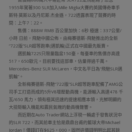
1955年駕著300 SLR加入Mille Miglia大賽的英國傳奇車手
斯特·莫斯以及丹尼斯.杰金遜，722透露表現了競賽的時
間：上午7：22。
售價：888W RMB 百公里加快：6秒 極速：337公里/
小時 日前，飛馳中國公佈，由梅賽德斯-飛馳推出的全新
“722版”SLR超等跑車(邁凱輪)正式在中國最先販賣。
邁凱輪722S只限量臨盆150臺，每臺車的售價亦高達
517，650歐元。目前要找這部車，估量得過千萬。
Mercedes-Benz SLR McLaren，中文名平日為“飛馳SLR邁
凱輪”。
全新梅賽德斯-飛馳“722版”SLR超等跑車配備了AMG公
司手工打造而成的5升V8增壓動員機，能源輸入高達478 千
瓦/650 馬力，領有極其迅速的提速相應本領，光鮮明顯的
大扭矩輸入機能和震民氣魄的動員機聲響。
而近期在Auto Trader網站上浮現一輛處于發售狀況中
的SLR 722，而其前車主恰是鼎鼎台甫的籃球大帝Michael
Jordan！價錢訂在$625，000，固然這價錢明明比起其餘