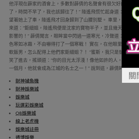
他浮現在薜家的酒會上，多數對薜倩的名聲會有很欠好的影響。 
了，時間不早了，我也該歸往了！” 陸遙飛慌忙起身道：“也好
望著她上了車，陸遙飛才回身歸到了山腰別墅。 車里，薜倩一
來道：“鉅細姐，陸遙飛便是沈家的寶物半子，並且幾天前才被趕
影響的！” 薜倩聞言，眼眸當中閃過一道寒光，冷聲道：“這是
色寒如冰霜，不由嚇得打了一個寒戰！ 實在，在他眼里，薜倩
軟飯男，怎么配得上他們家鉅細姐？！ “蜜斯，我只是替您感覺不
笑了進去，搖頭道：“你的目光太浮淺！像他如許的人，日夕不會
一個月，他就會成為江城的名士之一！” 說到這，薜倩眸光閃
關
財神捕魚機
財神娛樂城
娛樂城
玩運彩娛樂城
Q8娛樂城
線上老虎機
娛樂城註冊
通博娛樂