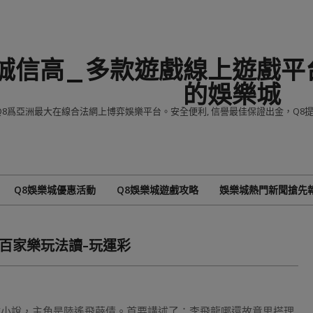
誠信高_多款遊戲線上遊戲平台
的娛樂城
Q8爲亞洲最大在線合法網上博弈娛樂平台。安全便利, 信譽最佳保證出金，Q
Q8娛樂城優惠活動
Q8娛樂城遊戲攻略
娛樂城熱門新聞搶先
Primary
Navigation
Menu
百家樂玩法讀-玩運彩
文小說，主角是陸遙飛薜倩。首要講述了：李飛龍哪還故意思搭理