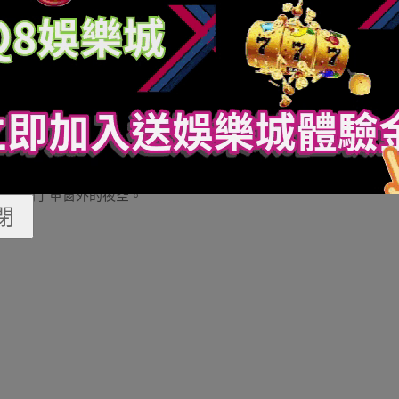
“我說合適就合適！就這么定了！” 說完，薜倩站起身來道：“好
，那我送你吧。” 薜倩輕輕頷首，一向把薜倩送到了別墅區門口，
邊擺搞著手機，一邊想著陸遙飛其人。 正在這時候，司機扭歸頭
出了沈家！” “以您的身份，跟他走得太近，怕是對您的榮譽會有
你一個司機應當過問的嗎！” 司機經由過程后視鏡，望到薜倩的神
不但是人長得摩登，並且在各個方面，都極為良好，像陸遙飛這類
值，我沒其它意思！”司機慌忙詮釋道。 “不值？” 薜倩噗嗤一聲
是池中當中！江城這座小城，基本不會是他真實的回宿！” “至多
灼，看向了車窗外的夜空。
閉