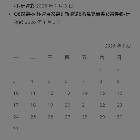
打-玩運彩
2026 年 1 月 3 日
Q8娛樂-河極速百家樂北新娘邀8名烏克蘭美女當伴娘-玩
運彩
2026 年 1 月 3 日
2026 年 8 月
一
二
三
四
五
六
日
1
2
3
4
5
6
7
8
9
10
11
12
13
14
15
16
17
18
19
20
21
22
23
24
25
26
27
28
29
30
31