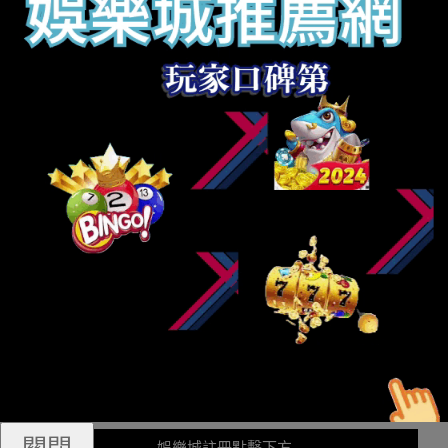
家樂機率
,
百家樂玩法
,
百家樂破解
,
百家樂破解程式下載
,
百家樂算牌
,
百家樂賺錢
,
百家樂贏錢公式
,
百家樂預測
,
百
家樂預測app
,
真人娛樂
,
真人百家
,
真人百家樂
,
真人線上
百家樂
,
真人遊戲
,
瞇牌百家樂
,
線上玩運彩
,
線上真人
,
線
上老虎機
,
線上遊戲
,
美金盤
,
老虎機
,
老虎機中獎
,
老虎機
必勝法
,
老虎機攻略
,
老虎機機率
,
老虎機玩法
,
老虎機破
解
,
老虎機簡介
,
老虎機規則
,
職棒
,
角子機玩法
,
角子老虎
機
,
角子老虎機技巧
,
角子老虎機玩法
,
角子老虎機規則
,
財
神娛樂
,
財神娛樂城
,
賓果賓果
,
贏家娛樂城
,
通博娛樂城
,
運動彩券分析
,
運動彩卷
,
金合發娛樂城
,
鑫寶體育
,
電子遊
戲
,
電競
,
體育博彩
,
體育彩券
,
體育彩票
Previous Post:
Q8娛樂-山大分校（山大分校百家樂破解
程式下載）-玩運彩
Next Post:
Q8娛樂-歌曲《祝福祖國》串詞報百家樂賺錢
幕詞-玩運彩
關閉
娛樂城註冊點擊下方