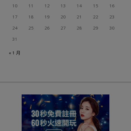
10
11
12
13
14
15
16
17
18
19
20
21
22
23
24
25
26
27
28
29
30
31
« 1 月