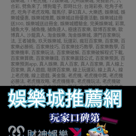
娛樂城
,
TT老虎機
,
TZ娛樂城
,
九州娛樂城
,
免費影片
,
六
合彩
,
劈魚來了
,
博狗電子
,
即時比分
,
台灣彩券
,
吃角子老
虎
,
吃角子老虎攻略
,
報馬仔
,
夢幻真人
,
大樂透
,
娛樂城
,
娛
樂城優惠
,
娛樂城推薦
,
娛樂城註冊優惠活動
,
娛樂城註冊
送300
,
娛樂城送註冊金
,
娛樂城體驗金
,
完美娛樂城
,
彩票
,
捕魚大亨
,
捕魚機
,
捕魚達人
,
極速百家樂
,
歐博百家樂
,
歐
博真人
,
沙龍真人
,
淘金娛樂
,
淘金娛樂城
,
澳門百家樂玩
法
,
王者捕魚
,
玖天娛樂城
,
玩運彩
,
瘋狂百家樂
,
百家樂
,
百
家樂必勝術
,
百家樂技巧
,
百家樂技巧教學
,
百家樂教學
,
百
家樂機率
,
百家樂玩法
,
百家樂破解
,
百家樂破解程式下載
,
百家樂算牌
,
百家樂賺錢
,
百家樂贏錢公式
,
百家樂預測
,
百
家樂預測app
,
真人娛樂
,
真人百家
,
真人百家樂
,
真人線上
百家樂
,
真人遊戲
,
瞇牌百家樂
,
線上玩運彩
,
線上真人
,
線
上老虎機
,
線上遊戲
,
美金盤
,
老虎機
,
老虎機中獎
,
老虎機
必勝法
,
老虎機攻略
,
老虎機機率
,
老虎機玩法
,
老虎機破
解
,
老虎機簡介
,
老虎機規則
,
職棒
,
角子機玩法
,
角子老虎
機
,
角子老虎機技巧
,
角子老虎機玩法
,
角子老虎機規則
,
財
神娛樂
,
財神娛樂城
,
賓果賓果
,
贏家娛樂城
,
通博娛樂城
,
運動彩券分析
,
運動彩卷
,
金合發娛樂城
,
鑫寶體育
,
電子遊
戲
,
電競
,
體育博彩
,
體育彩券
,
體育彩票
Previous Post:
Q8老虎機攻略娛樂城-蒼井空成功的蛻變