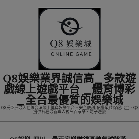
Skip
to
content
Q8娛樂業界誠信高_多款遊
戲線上遊戲平台 _體育博彩
_全台最優質的娛樂城
Q8爲亞洲最大在線合法網上博弈娛樂平台。安全便利, 信譽最佳保證出金，Q8
提供各種最新真人視訊百家樂、電子遊戲
Primary
Navigation