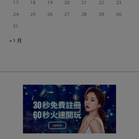
17
18
19
20
21
22
23
24
25
26
27
28
29
30
31
« 1 月