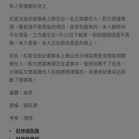
有人受傷躺在地上
紅星消息記者聯系上醉花谷一名王姓擔任人，對方透露表
現，暖氣球不是景區的項目，是承包進來的，本人那時并
不在景區，工作產生在1月22日下戰書，但詳細環境還不清
晰，有人受傷，本人正在趕去景區的路上。
對此，紅星消息記者聯系上樂山市沙灣區應急治理局相關
擔任人，對方透露表現正在處置中，暫時供應不了信息。
沙灣區文旅局擔任人在接通德律風后，未接收記者采訪掛
斷了德律風。
編纂：吳思
責編：張松濤
考核：馮飛
財神捕魚機
財神娛樂城