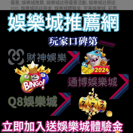
優惠
,
娛樂城推薦
,
娛樂城註冊優惠活動
,
娛樂城註冊送
300
,
娛樂城送註冊金
,
娛樂城體驗金
,
完美娛樂城
,
彩票
,
捕魚大亨
,
捕魚機
,
捕魚達人
,
極速百家樂
,
歐博百家樂
,
歐
博真人
,
沙龍真人
,
淘金娛樂
,
淘金娛樂城
,
澳門百家樂玩
法
,
王者捕魚
,
玖天娛樂城
,
玩運彩
,
瘋狂百家樂
,
百家樂
,
百
家樂必勝術
,
百家樂技巧
,
百家樂技巧教學
,
百家樂教學
,
百
家樂機率
,
百家樂玩法
,
百家樂破解
,
百家樂破解程式下載
,
百家樂算牌
,
百家樂賺錢
,
百家樂贏錢公式
,
百家樂預測
,
百
家樂預測app
,
真人娛樂
,
真人百家
,
真人百家樂
,
真人線上
百家樂
,
真人遊戲
,
瞇牌百家樂
,
線上玩運彩
,
線上真人
,
線
上老虎機
,
線上遊戲
,
美金盤
,
老虎機
,
老虎機中獎
,
老虎機
必勝法
,
老虎機攻略
,
老虎機機率
,
老虎機玩法
,
老虎機破
解
,
老虎機簡介
,
老虎機規則
,
職棒
,
角子機玩法
,
角子老虎
機
,
角子老虎機技巧
,
角子老虎機玩法
,
角子老虎機規則
,
財
神娛樂
,
財神娛樂城
,
賓果賓果
,
贏家娛樂城
,
通博娛樂城
,
運動彩券分析
,
運動彩卷
,
金合發娛樂城
,
鑫寶體育
,
電子遊
戲
,
電競
,
體育博彩
,
體育彩券
,
體育彩票
Previous Post:
Q8角子機玩法娛樂城-選護膚品品質是關
鍵，歐雅頓品質過硬彰顯商機-娛樂城
Next Post:
Q8娛樂-谷愛凌奪2023年首個冠歐博百家樂