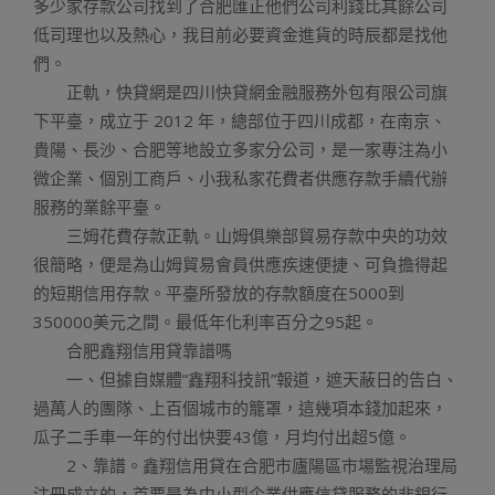
多少家存款公司找到了合肥匯正他們公司利錢比其餘公司
低司理也以及熱心，我目前必要資金進貨的時辰都是找他
們。
正軌，快貸網是四川快貸網金融服務外包有限公司旗
下平臺，成立于 2012 年，總部位于四川成都，在南京、
貴陽、長沙、合肥等地設立多家分公司，是一家專注為小
微企業、個別工商戶、小我私家花費者供應存款手續代辦
服務的業餘平臺。
三姆花費存款正軌。山姆俱樂部貿易存款中央的功效
很簡略，便是為山姆貿易會員供應疾速便捷、可負擔得起
的短期信用存款。平臺所發放的存款額度在5000到
350000美元之間。最低年化利率百分之95起。
合肥鑫翔信用貸靠譜嗎
一、但據自媒體“鑫翔科技訊”報道，遮天蔽日的告白、
過萬人的團隊、上百個城市的籠罩，這幾項本錢加起來，
瓜子二手車一年的付出快要43億，月均付出超5億。
2、靠譜。鑫翔信用貸在合肥市廬陽區市場監視治理局
注冊成立的，首要是為中小型企業供應信貸服務的非銀行