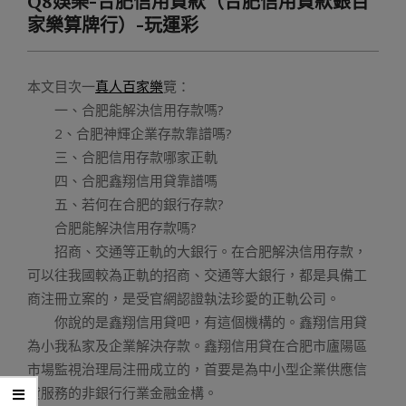
Q8娛樂-合肥信用貸款（合肥信用貸款銀百
Menu
家樂算牌行）-玩運彩
本文目次一
真人百家樂
覽：
一、合肥能解決信用存款嗎?
2、合肥神輝企業存款靠譜嗎?
三、合肥信用存款哪家正軌
四、合肥鑫翔信用貸靠譜嗎
五、若何在合肥的銀行存款?
合肥能解決信用存款嗎?
招商、交通等正軌的大銀行。在合肥解決信用存款，
可以往我國較為正軌的招商、交通等大銀行，都是具備工
商注冊立案的，是受官網認證執法珍愛的正軌公司。
你說的是鑫翔信用貸吧，有這個機構的。鑫翔信用貸
為小我私家及企業解決存款。鑫翔信用貸在合肥市廬陽區
市場監視治理局注冊成立的，首要是為中小型企業供應信
貸服務的非銀行行業金融金構。