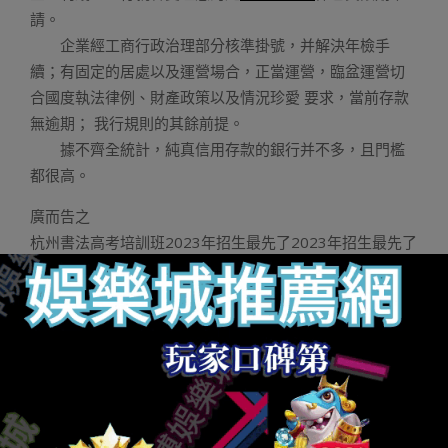
請。
企業經工商行政治理部分核準掛號，并解決年檢手
續；有固定的居處以及運營場合，正當運營，臨盆運營切
合國度執法律例、財產政策以及情況珍愛 要求，當前存款
無逾期； 我行規則的其餘前提。
據不齊全統計，純真信用存款的銀行并不多，且門檻
都很高。
廣而告之
杭州書法高考培訓班2023年招生最先了2023年招生最先了
杭州看崖閣書法培訓事情室是一家業餘的書法高考培訓
班，2024年杭州書法培訓班招生首要針對高考
百家樂預測
app
書法培訓的門生
百家樂必勝術
，書法培訓班特點：針對
性教授教養、小班化教授教養，高強度集訓，文明課指
點，供應食宿。風：19817156654！
財神捕魚機
財神娛樂城