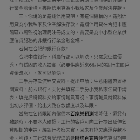
行業金融金構。鑫翔信用貸為小我私家及企業解決存款。
三、你說的是鑫翔信用貸吧，有這個機構的。鑫翔信
用貸為小我私家及企業解決存款。鑫翔信用貸在合肥市廬
陽區市場監視治理局注冊成立的，首要是為中小型企業供
應信貸服務的非銀行行業金融金構。
若何在合肥的銀行存款?
合肥中信銀行，科農行都可以解決，只需您征信優
秀，有穩固的收入證實（必要供應近來6個月的銀行主賬戶
資金流水），就可以解決。
二手房存款流程交資料，提出申請：生意兩邊帶齊相
關資料，前去銀行。支付并填寫二手房小我私家乞貸申請
表，填完后將資料交給事情職員審視。事情職員就資料做
出初步評價，給出大致存款額度以及年限。
當您在乞貸限期內償債本
百家樂預測
領降低，還貸有
難題時，不要本人硬撐。工行的客戶可向工行提出延伸乞
貸限期的申請，經銀行考察失實，且未有拖欠應還存款本
金、利錢，工行就會受理您的延
瞇牌百家樂
伸乞貸限期申