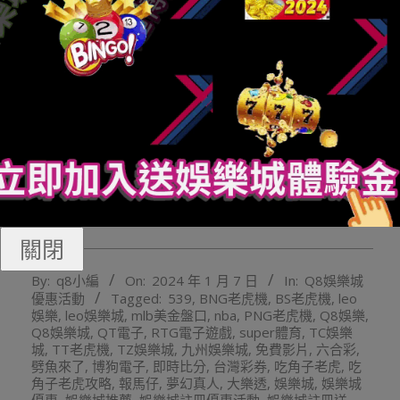
娛樂城
玩運彩娛樂城
Q8娛樂城
線上老虎機
娛樂城註冊
通博娛樂
娛樂城推薦
財神娛樂
玩運彩投注
關閉
2024-
By:
q8小編
On:
2024 年 1 月 7 日
In:
Q8娛樂城
01-
優惠活動
Tagged:
539
,
BNG老虎機
,
BS老虎機
,
leo
07
娛樂
,
leo娛樂城
,
mlb美金盤口
,
nba
,
PNG老虎機
,
Q8娛樂
,
Q8娛樂城
,
QT電子
,
RTG電子遊戲
,
super體育
,
TC娛樂
城
,
TT老虎機
,
TZ娛樂城
,
九州娛樂城
,
免費影片
,
六合彩
,
劈魚來了
,
博狗電子
,
即時比分
,
台灣彩券
,
吃角子老虎
,
吃
角子老虎攻略
,
報馬仔
,
夢幻真人
,
大樂透
,
娛樂城
,
娛樂城