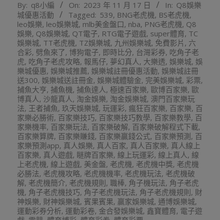
By:
q8小編
On:
2023 年 11 月 17 日
In:
Q8娛樂
11-
城優惠活動
Tagged:
539
,
BNG老虎機
,
BS老虎機
,
17
leo娛樂
,
leo娛樂城
,
mlb美金盤口
,
nba
,
PNG老虎機
,
Q8
娛樂
,
Q8娛樂城
,
QT電子
,
RTG電子遊戲
,
super體育
,
TC
娛樂城
,
TT老虎機
,
TZ娛樂城
,
九州娛樂城
,
免費影片
,
六
合彩
,
劈魚來了
,
博狗電子
,
即時比分
,
台灣彩券
,
吃角子老
虎
,
吃角子老虎攻略
,
報馬仔
,
夢幻真人
,
大樂透
,
娛樂城
,
娛
樂城優惠
,
娛樂城推薦
,
娛樂城註冊優惠活動
,
娛樂城註冊
送300
,
娛樂城送註冊金
,
娛樂城體驗金
,
完美娛樂城
,
彩票
,
捕魚大亨
,
捕魚機
,
捕魚達人
,
極速百家樂
,
歐博百家樂
,
歐
博真人
,
沙龍真人
,
淘金娛樂
,
淘金娛樂城
,
澳門百家樂玩
法
,
王者捕魚
,
玖天娛樂城
,
玩運彩
,
瘋狂百家樂
,
百家樂
,
百
家樂必勝術
,
百家樂技巧
,
百家樂技巧教學
,
百家樂教學
,
百
家樂機率
,
百家樂玩法
,
百家樂破解
,
百家樂破解程式下載
,
百家樂算牌
,
百家樂賺錢
,
百家樂贏錢公式
,
百家樂預測
,
百
家樂預測app
,
真人娛樂
,
真人百家
,
真人百家樂
,
真人線上
百家樂
,
真人遊戲
,
瞇牌百家樂
,
線上玩運彩
,
線上真人
,
線
上老虎機
,
線上遊戲
,
美金盤
,
老虎機
,
老虎機中獎
,
老虎機
必勝法
,
老虎機攻略
,
老虎機機率
,
老虎機玩法
,
老虎機破
解
,
老虎機簡介
,
老虎機規則
,
職棒
,
角子機玩法
,
角子老虎
機
,
角子老虎機技巧
,
角子老虎機玩法
,
角子老虎機規則
,
財
神娛樂
,
財神娛樂城
,
賓果賓果
,
贏家娛樂城
,
通博娛樂城
,
運動彩券分析
,
運動彩卷
,
金合發娛樂城
,
鑫寶體育
,
電子遊