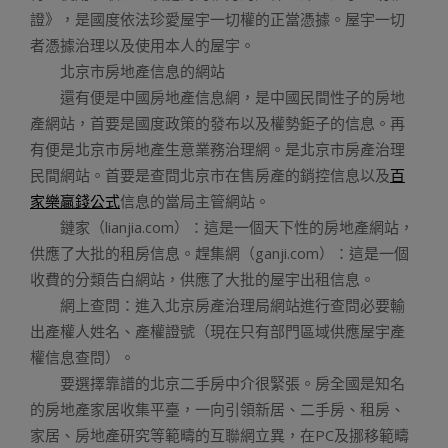
證》，是國度依法珍愛屋宇一切權的正當憑據。屋宇一切
者憑據治理以及使用本人的屋宇。
北京市房地產信息的網站
還有便是中國房地產信息網，是中國民間性子的房地
產網站，首要是國度政策的發布以及權勢鉅子的信息。再
有便是北京市房地產生意業務治理網。是北京市房產治理
民間網站。首要是查問北京市在售房產的銷控信息以及
百
家樂贏錢公式
信息的當局主管網站。
鏈家（lianjia.com）：這是一個天下性的房地產網站，
供應了大批的租房信息。趕集網（ganji.com）：這是一個
收費的分類告白網站，供應了大批的屋宇出租信息。
網上查問：進入北京房產治理局網站進行查問必要輸
出產權人姓名、產權證號（現在只有部門區域供應屋宇產
權信息查問）。
要選擇靠譜的北京二手房中介很緊張。房全國是知名
的房地產家居收集平臺，一向引領新居、二手房、租房、
家居、房地產研究等範疇的互聯網立異，在PC及挪移範疇