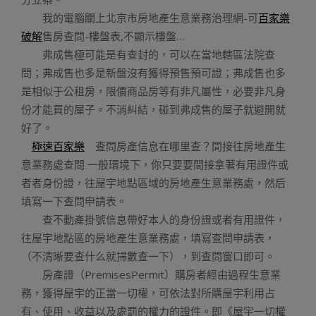
我的電腦關上北京市房地產生意業務治理網-可
百家樂
破解
售房查問-樓盤表,不顯示樓盤…
弗成售極可能是有查封的，可以在當地轄區法院查
問；弗成售也多是新盤沒有獲得預售預可證；弗成售也多
是相似于公租房，限價商品房等有非凡屬性，必要非凡身
份才能買的屋子。不消糾結，碰到弗成售的屋子就避開就
好了。
極速百家樂
查問房產信息在哪里查？間接往房地產生
意業務處查問 一般環境下，你只要要間接拿著有用證件或
者者身份證，往屋宇地點區域的房地產生意業務處，然后
填寫一下查問申請表。
查不動產掛號信息帶好本人的身份證或者有用證件，
往屋宇地點區的房地產生意業務處，填寫查問申請表，
（不清晰要查什么就掃數查一下），到查問窗口即可。
房產證（PremisesPermit）購房者經由過程生意業
務，獲得屋宇的正當一切權，可依法對所購屋宇利用占
有、使用、收益以及處罰的權力的證件。即《屋宇一切權