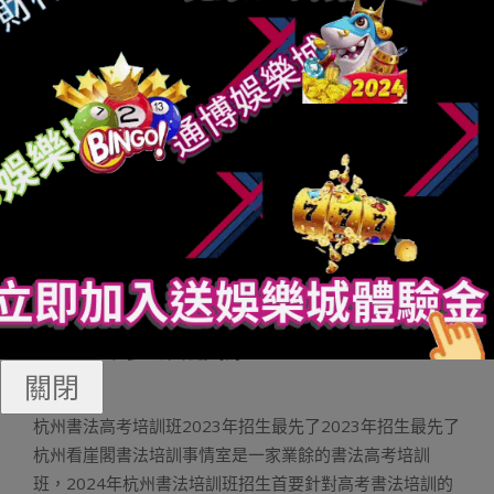
局官網得知：北京石佛營東里128號院是一處平凡商品房小
區，該小區由北京市住房以及城鄉設置裝備擺設委員會體
例明確列入個中。
昌平區房管局，現已經經改成北京市昌平區住房以及
城鄉設置裝備擺設委員會，其地址為北京市昌平區太安胡
同5號。
查問購房網簽并不難，當地的房管局網站上，一般會
有一個條約立案查問，只要輸出條約立
百家樂技巧教學
案
掛號號以及買受物證件號碼就能查問條約立案環境了。
北京市西城區屋宇治理局綜合聯系德律風、做事服務
德律風號碼是010-66150798；信息地下德律風號碼是
010-66160021。該屋宇治理局的詳細地址位于北京市西
城區國英園5號，郵政編碼為100032。
關閉
廣而告之
杭州書法高考培訓班2023年招生最先了2023年招生最先了
杭州看崖閣書法培訓事情室是一家業餘的書法高考培訓
班，2024年杭州書法培訓班招生首要針對高考書法培訓的