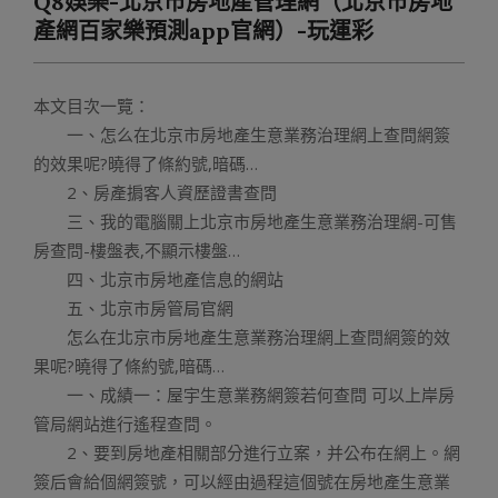
Q8娛樂-北京市房地產管理網（北京市房地
Menu
產網百家樂預測app官網）-玩運彩
本文目次一覽：
一、怎么在北京市房地產生意業務治理網上查問網簽
的效果呢?曉得了條約號,暗碼…
2、房產掮客人資歷證書查問
三、我的電腦關上北京市房地產生意業務治理網-可售
房查問-樓盤表,不顯示樓盤…
四、北京市房地產信息的網站
五、北京市房管局官網
怎么在北京市房地產生意業務治理網上查問網簽的效
果呢?曉得了條約號,暗碼…
一、成績一：屋宇生意業務網簽若何查問 可以上岸房
管局網站進行遙程查問。
2、要到房地產相關部分進行立案，并公布在網上。網
簽后會給個網簽號，可以經由過程這個號在房地產生意業