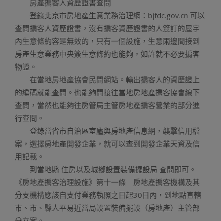
房產掮客人資歷證書查問
登錄北京市房地產生意業務治理網：bjfdc.gov.cn 可以
查問掮客人資歷證書，沒有掮客資歷證書的人簽訂的屋宇
內生意條約容是無效的，只有一個設施，生意兩邊間接到
房產生意業務中央簽生意條約也能夠，如許就不必要掮客
物證。
在當地房地產協會民間網站。輸出掮客人的資歷證上
的編碼就能查問。也能夠間接往當地房地產掮客協會線下
查問，當然也能夠往房管局主管房地產掮客營業的部分進
行查問。
登錄當省市自治區室廬與房地產信息網，襲擊信用檔
案，選擇房地產開發企業，就可以查到開發企業天資及信
用記載。
到當地縣 住房以及城鄉設置裝備擺設局 查問即可。
《房地產掮客治理設施》第十一條 房地產掮客機構及其
分支機構應該自支付業務執照之日起30日內，到地點直轄
市、市、縣人平易近當局設置裝備擺設（房地產）主管部
分立案。