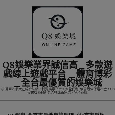
Skip
to
content
Q8娛樂業界誠信高_多款遊
戲線上遊戲平台 _體育博彩
_全台最優質的娛樂城
Q8爲亞洲最大在線合法網上博弈娛樂平台。安全便利, 信譽最佳保證出金，Q8
提供各種最新真人視訊百家樂、電子遊戲
Primary
Navigation