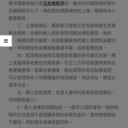
務治理網長進行查
百家樂教學
問，輸出你的網簽條約號以
及暗碼就可以了。條約號在網簽條約的上端，暗碼你本人
應當曉得。
三、立案收場后，購房者可登錄北京市房地產生意業
務治理網，在條約網上簽約查問項輸出條約類型、條約
號、暗碼和買方稱號。若是能購房條約網上查問到具體信
息，申明開發商具備相關基建手續，具有販賣前提。
四、起首經由過程百度搜刮室廬與房地產信息網。關
上室廬與房地產信息網管網，在正上方的功效選項里有在
售樓盤選項。點擊在售樓盤，輸出查問信息后點擊查問，
可以查問到本人所賣樓盤的項目稱號，項目地址，開發企
業等信息。
五、網上自助查問：先登入當地的房管局民間網站，
找到網簽進口。
6、進入房產民間網站后，一般可以或許望到一塊很明
明的方位是用于查問購房條約存案信息的，當然每個網站
不雷同，然則根本思緒是雷同的。