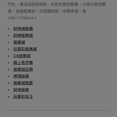
門生，書法培訓班特點：針對性教授教養、小班化教授教
養，高強度集訓，文明課指點，供應食宿。風：
19817156654！
財神捕魚機
財神娛樂城
娛樂城
玩運彩娛樂城
Q8娛樂城
線上老虎機
娛樂城註冊
通博娛樂
娛樂城推薦
財神娛樂
玩運彩投注
2023-