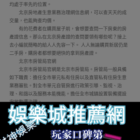
均處于率先的位置。
北京房地產生意業務治理網信息網，可以查天天的成
交量，也能夠查均價。
有的花費者在購買屋子前，會想要查問一下房東的房
產證信息。那么在北京房產證的查問要領有哪些呢？接上
去小編就簡略的給人人先容一下。 人人無論購買新居仍是
二手房，購房者都想要絕快的拿到房產證。
北京市房管局官網
北京市房管局官網是北京市房管局。房管局一般具備
如下職責：擔任全市單元私有住房以及直管私有住房生意
業務審批。對全市單元自管房進行政策引導、監視、治
理、和諧以及服務本能機能。擔任全市城鎮設置裝備擺設
安放動遷治理。
既然已經經有房本了，屋宇面積切實其實認，就應以
房本為準。若是有貳言，可以找測繪隊（做好是東城區
的）從新測繪，再找房管局提出點竄。
”北京石佛營東里128號院是商品房。依據北京市房管