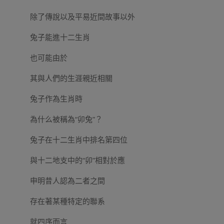
除了傳說以及平易近間故事以外
兔子能進十二生肖
也可能由於
其與人們的生涯親近相關
兔子作為生肖時
為什么被稱為“卯兔”？
兔子在十二生肖中排名第四位
與十二地支中的“卯”相對於應
申明昔人認為二者之間
存在著某種特定的聯系
就四序而言