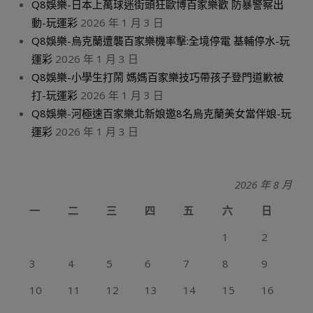
Q8娛樂-日本上萬球迷街頭狂歐博百家樂歡 防暴警察出
動-玩運彩
2026 年 1 月 3 日
Q8娛樂-烏克蘭遭襲百家樂機率擊:全境停電 基輔停水-玩
運彩
2026 年 1 月 3 日
Q8娛樂-小學生打鬧 媽媽百家樂技巧帶孩子登門道歉被
打-玩運彩
2026 年 1 月 3 日
Q8娛樂-河極速百家樂北新娘邀8名烏克蘭美女當伴娘-玩
運彩
2026 年 1 月 3 日
2026 年 8 月
一
二
三
四
五
六
日
1
2
3
4
5
6
7
8
9
10
11
12
13
14
15
16