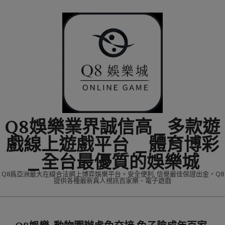
Skip
to
content
Q8娛樂業界誠信高_多款遊
戲線上遊戲平台 _體育博彩
_全台最優質的娛樂城
Q8爲亞洲最大在線合法網上博弈娛樂平台。安全便利, 信譽最佳保證出金，Q8
提供各種最新真人視訊百家樂、電子遊戲
Primary
Navigation