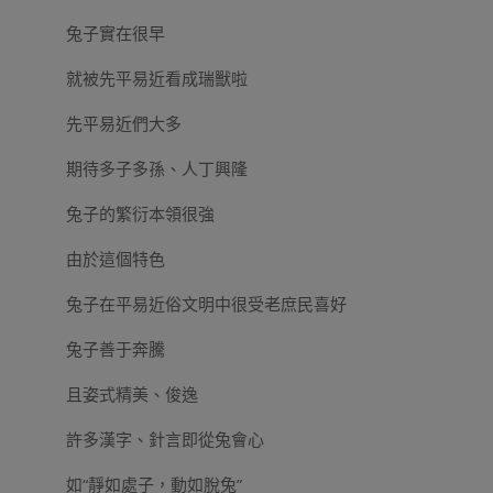
兔子實在很早
就被先平易近看成瑞獸啦
先平易近們大多
期待多子多孫、人丁興隆
兔子的繁衍本領很強
由於這個特色
兔子在平易近俗文明中很受老庶民喜好
兔子善于奔騰
且姿式精美、俊逸
許多漢字、針言即從兔會心
如“靜如處子，動如脫兔”