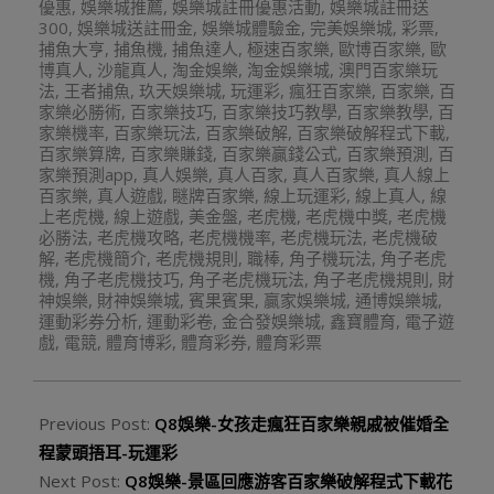
優惠
,
娛樂城推薦
,
娛樂城註冊優惠活動
,
娛樂城註冊送
300
,
娛樂城送註冊金
,
娛樂城體驗金
,
完美娛樂城
,
彩票
,
捕魚大亨
,
捕魚機
,
捕魚達人
,
極速百家樂
,
歐博百家樂
,
歐
博真人
,
沙龍真人
,
淘金娛樂
,
淘金娛樂城
,
澳門百家樂玩
法
,
王者捕魚
,
玖天娛樂城
,
玩運彩
,
瘋狂百家樂
,
百家樂
,
百
家樂必勝術
,
百家樂技巧
,
百家樂技巧教學
,
百家樂教學
,
百
家樂機率
,
百家樂玩法
,
百家樂破解
,
百家樂破解程式下載
,
百家樂算牌
,
百家樂賺錢
,
百家樂贏錢公式
,
百家樂預測
,
百
家樂預測app
,
真人娛樂
,
真人百家
,
真人百家樂
,
真人線上
百家樂
,
真人遊戲
,
瞇牌百家樂
,
線上玩運彩
,
線上真人
,
線
上老虎機
,
線上遊戲
,
美金盤
,
老虎機
,
老虎機中獎
,
老虎機
必勝法
,
老虎機攻略
,
老虎機機率
,
老虎機玩法
,
老虎機破
解
,
老虎機簡介
,
老虎機規則
,
職棒
,
角子機玩法
,
角子老虎
機
,
角子老虎機技巧
,
角子老虎機玩法
,
角子老虎機規則
,
財
神娛樂
,
財神娛樂城
,
賓果賓果
,
贏家娛樂城
,
通博娛樂城
,
運動彩券分析
,
運動彩卷
,
金合發娛樂城
,
鑫寶體育
,
電子遊
戲
,
電競
,
體育博彩
,
體育彩券
,
體育彩票
Previous Post:
Q8娛樂-女孩走瘋狂百家樂親戚被催婚全
程蒙頭捂耳-玩運彩
Next Post:
Q8娛樂-景區回應游客百家樂破解程式下載花