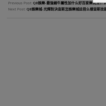
Previous Post:
Q8娛樂-最強蝸牛屬性加什么好百家樂玩法什
Next Post:
Q8娛樂城-光輝對決宙斯怎娛樂城註冊么樣宙斯技