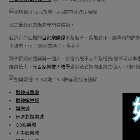
又是最惡心的綠裔守門員環節，
我這有力吐槽的
百家樂賺錢
單紫販子、紫加女仆，論壇內的許
下聲勢，re了20來次過了，供參考
獅子撐到光盾開第一個大，這個時辰不克不及增員(獅子可以逝
羅萬接大，光
百家樂技巧教學
盾以及女妖開出第二個大，剛好接
財神捕魚機
財神娛樂城
娛樂城
玩運彩娛樂城
Q8娛樂城
九牛娛樂城