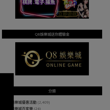
Q8娛樂城送你體驗金
分類
Q8娛樂城優惠活動
(2,409)
Q8娛樂城百家樂
(24)