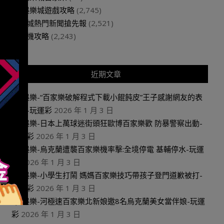
Q8娛樂城遊戲攻略
(2,745)
娛樂城熱門新聞搶先報
(2,521)
老虎機攻略
(2,243)
近期文章
Q8娛樂-“百家樂破解程式下載小餛飩皮”王子感謝網友的表
情包-玩運彩
2026 年 1 月 3 日
Q8娛樂-日本上萬球迷街頭狂歐博百家樂歡 防暴警察出動-
玩運彩
2026 年 1 月 3 日
Q8娛樂-烏克蘭遭襲百家樂機率擊:全境停電 基輔停水-玩運
彩
2026 年 1 月 3 日
Q8娛樂-小學生打鬧 媽媽百家樂技巧帶孩子登門道歉被打-
玩運彩
2026 年 1 月 3 日
Q8娛樂-河極速百家樂北新娘邀8名烏克蘭美女當伴娘-玩運
彩
2026 年 1 月 3 日