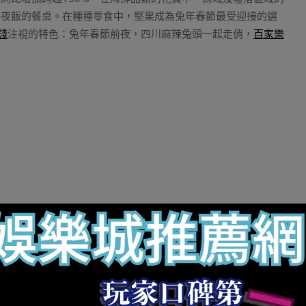
年夜飯的餐桌。在種種零食中，堅果成為兔年春節最受迎接的選
錢
注視的特色：兔年春節前夜，四川麻辣兔頭一起走俏，
百家樂