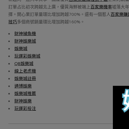
訂單占比初次跨越北上廣，優質海鮮被端上
百家樂機率
墟落大
擇。開心果訂單量環比增加跨越700%。還有一個惹人
百家樂賺
技巧
多個商號銷量環比增加跨越160%。
財神捕魚機
財神娛樂城
娛樂城
玩運彩娛樂城
Q8娛樂城
線上老虎機
娛樂城註冊
通博娛樂
娛樂城推薦
財神娛樂
玩運彩投注
2024-