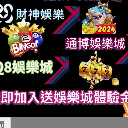
活動
Tagged:
539
,
BNG老虎機
,
BS老虎機
,
leo娛樂
,
leo娛樂
子
,
RTG電子遊戲
,
super體育
,
TC娛樂城
,
TT老虎機
,
TZ娛樂城
,
九
灣彩券
,
吃角子老虎
,
吃角子老虎攻略
,
報馬仔
,
夢幻真人
,
大樂透
,
冊送300
,
娛樂城送註冊金
,
娛樂城體驗金
,
完美娛樂城
,
彩票
,
捕
沙龍真人
,
淘金娛樂
,
淘金娛樂城
,
澳門百家樂玩法
,
王者捕魚
,
玖
技巧
,
百家樂技巧教學
,
百家樂教學
,
百家樂機率
,
百家樂玩法
,
百家
贏錢公式
,
百家樂預測
,
百家樂預測app
,
真人娛樂
,
真人百家
,
真人
線上真人
,
線上老虎機
,
線上遊戲
,
美金盤
,
老虎機
,
老虎機中獎
,
老
,
老虎機簡介
,
老虎機規則
,
職棒
,
角子機玩法
,
角子老虎機
,
角子老
樂城
,
賓果賓果
,
贏家娛樂城
,
通博娛樂城
,
運動彩券分析
,
運動彩
券
,
體育彩票
代已到老虎機中獎來！-娛樂城
閉